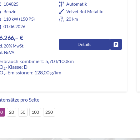
104025
Automatik
Benzin
Velvet Rot Metallic
110 kW (150 PS)
20 km
01.06.2026
6.266,– €
Details
Fahrzeug pa
cl. 20% MwSt.
kl. NoVA
erbrauch kombiniert:
5,70 l/100km
O
-Klasse:
D
2
O
-Emissionen:
128,00 g/km
2
tensätze pro Seite:
10
20
50
100
250