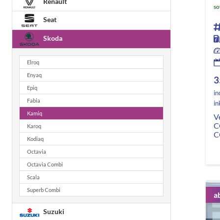
Renault
so
Seat
Skoda
Elroq
Enyaq
3
Epiq
in
Fabia
in
Kamiq
V
C
Karoq
C
Kodiaq
Octavia
Octavia Combi
Scala
Superb Combi
a
Suzuki