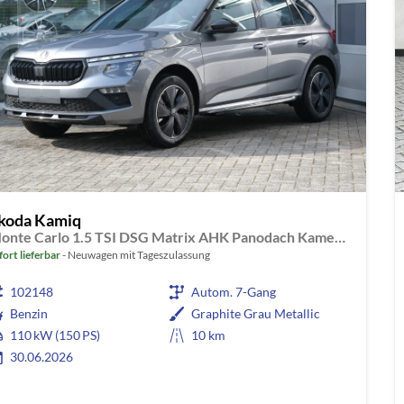
koda Kamiq
Monte Carlo 1.5 TSI DSG Matrix AHK Panodach Kamera App-Navi
fort lieferbar
Neuwagen mit Tageszulassung
102148
Autom. 7-Gang
Benzin
Graphite Grau Metallic
110 kW (150 PS)
10 km
30.06.2026