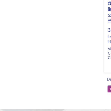
3
in
in
V
C
C
Da