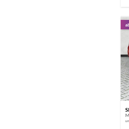
a
S
M
un