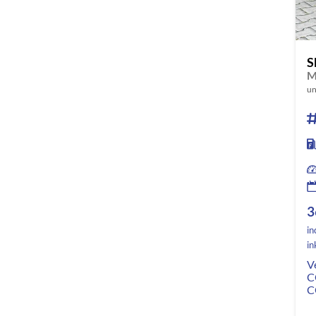
S
M
un
3
in
in
V
C
C