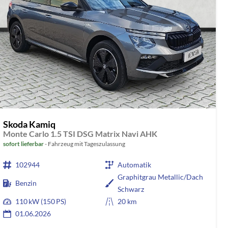
Skoda Kamiq
Monte Carlo 1.5 TSI DSG Matrix Navi AHK
sofort lieferbar
Fahrzeug mit Tageszulassung
102944
Automatik
Graphitgrau Metallic/Dach
Benzin
Schwarz
110 kW (150 PS)
20 km
01.06.2026