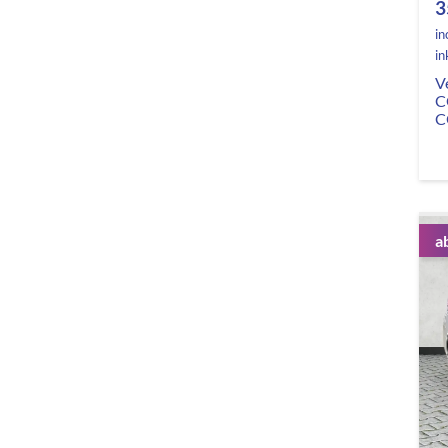
3
in
in
V
C
C
a