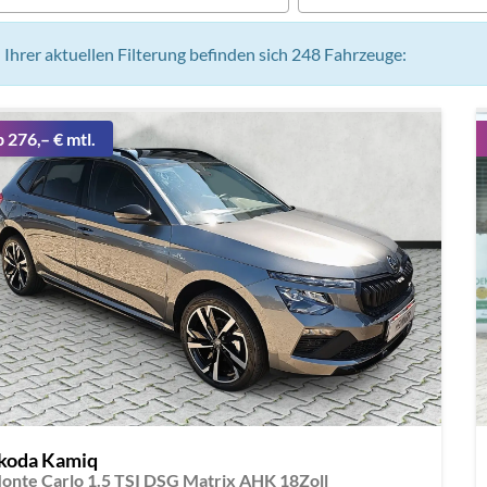
n Ihrer aktuellen Filterung befinden sich
248
Fahrzeuge:
b 276,– € mtl.
koda Kamiq
onte Carlo 1.5 TSI DSG Matrix AHK 18Zoll