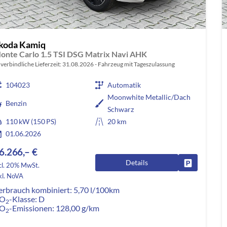
koda Kamiq
onte Carlo 1.5 TSI DSG Matrix Navi AHK
verbindliche Lieferzeit:
31.08.2026
Fahrzeug mit Tageszulassung
104023
Automatik
Moonwhite Metallic/Dach
Benzin
Schwarz
110 kW (150 PS)
20 km
01.06.2026
6.266,– €
Details
Fahrzeug pa
cl. 20% MwSt.
kl. NoVA
erbrauch kombiniert:
5,70 l/100km
O
-Klasse:
D
2
O
-Emissionen:
128,00 g/km
2