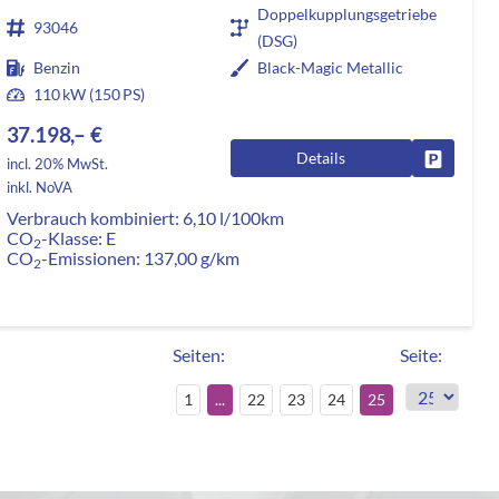
Doppelkupplungsgetriebe
93046
(DSG)
Benzin
Black-Magic Metallic
110 kW (150 PS)
37.198,– €
Details
rken
Fahrzeug
incl. 20% MwSt.
inkl. NoVA
Verbrauch kombiniert:
6,10 l/100km
CO
-Klasse:
E
2
CO
-Emissionen:
137,00 g/km
2
Seiten:
Seite:
1
...
22
23
24
25