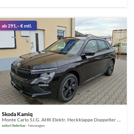
ab 291,– € mtl.
Skoda Kamiq
Monte Carlo 5J.G. AHK Elektr. Heckklappe Doppelter Ladeboden Klimaauto Virt.Cockpit Matrix Kessy PDC v+h
sofort lieferbar
Neuwagen