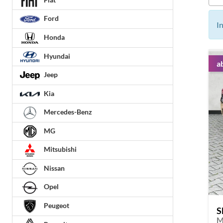
Ford
I
Honda
Hyundai
a
Jeep
Kia
Mercedes-Benz
MG
Mitsubishi
Nissan
Opel
Peugeot
S
M