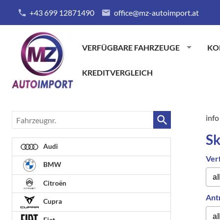
+43 699 12871490
office@mz-autoimport.at
VERFÜGBARE FAHRZEUGE
KO
KREDITVERGLEICH
Fahrzeugnr.
info
S
Audi
Ver
BMW
Citroën
Ant
Cupra
Fiat