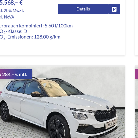
5.568,– €
Details
Fahrzeug pa
cl. 20% MwSt.
kl. NoVA
erbrauch kombiniert:
5,60 l/100km
O
-Klasse:
D
2
O
-Emissionen:
128,00 g/km
2
b 284,– € mtl.