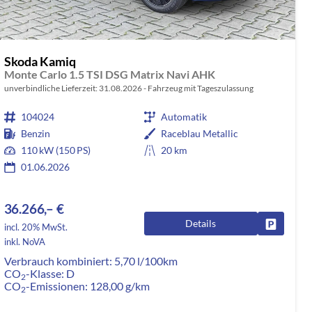
Skoda Kamiq
Monte Carlo 1.5 TSI DSG Matrix Navi AHK
unverbindliche Lieferzeit:
31.08.2026
Fahrzeug mit Tageszulassung
104024
Automatik
Benzin
Raceblau Metallic
110 kW (150 PS)
20 km
01.06.2026
36.266,– €
Details
rken
Fahrzeug
incl. 20% MwSt.
inkl. NoVA
Verbrauch kombiniert:
5,70 l/100km
CO
-Klasse:
D
2
CO
-Emissionen:
128,00 g/km
2