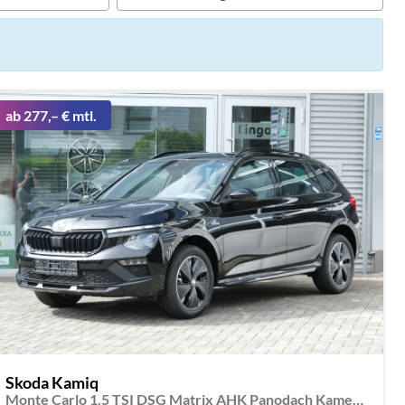
ab 277,– € mtl.
Skoda Kamiq
Monte Carlo 1.5 TSI DSG Matrix AHK Panodach Kamera App-Navi