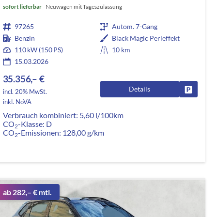
sofort lieferbar
Neuwagen mit Tageszulassung
97265
Autom. 7-Gang
Benzin
Black Magic Perleffekt
110 kW (150 PS)
10 km
15.03.2026
35.356,– €
Details
rken
Fahrzeug
incl. 20% MwSt.
inkl. NoVA
Verbrauch kombiniert:
5,60 l/100km
CO
-Klasse:
D
2
CO
-Emissionen:
128,00 g/km
2
ab 282,– € mtl.