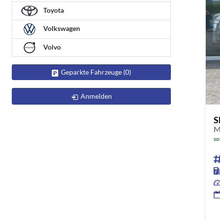
Toyota
Volkswagen
Volvo
Geparkte Fahrzeuge (
0
)
Anmelden
S
so