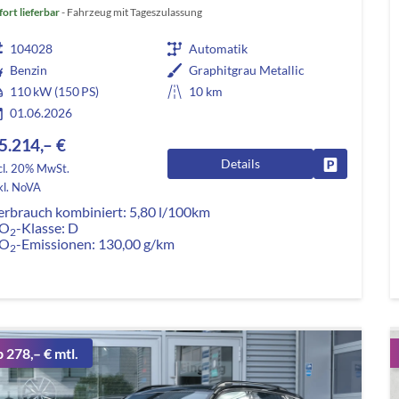
fort lieferbar
Fahrzeug mit Tageszulassung
104028
Automatik
Benzin
Graphitgrau Metallic
110 kW (150 PS)
10 km
01.06.2026
5.214,– €
Details
Fahrzeug pa
cl. 20% MwSt.
kl. NoVA
erbrauch kombiniert:
5,80 l/100km
O
-Klasse:
D
2
O
-Emissionen:
130,00 g/km
2
b 278,– € mtl.