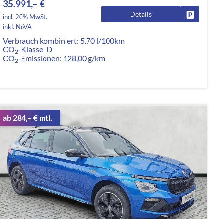
35.991,– €
Details
rken
Fahrzeug
incl. 20% MwSt.
inkl. NoVA
Verbrauch kombiniert:
5,70 l/100km
CO
-Klasse:
D
2
CO
-Emissionen:
128,00 g/km
2
ab 284,– € mtl.