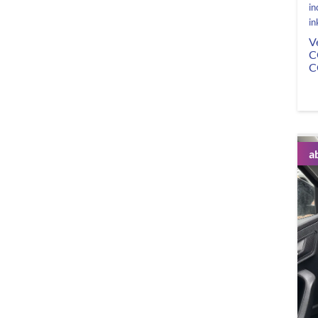
in
in
V
C
C
a