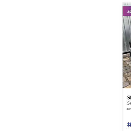
a
S
un