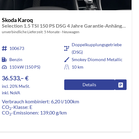
Skoda Karoq
Selection 1.5 TSI 150 PS DSG 4 Jahre Garantie-Anhängerkupplung-Keyless Start-AppleCarPlay-AndroidAuto-Sunset-Tempomat-2-Zonen-Klima-16''Alu
unverbindliche Lieferzeit:
5 Monate
Neuwagen
Doppelkupplungsgetriebe
100673
(DSG)
Benzin
Smokey Diomond Metallic
110 kW (150 PS)
10 km
36.533,– €
Details
rken
Fahrzeug
incl. 20% MwSt.
inkl. NoVA
Verbrauch kombiniert:
6,20 l/100km
CO
-Klasse:
E
2
CO
-Emissionen:
139,00 g/km
2