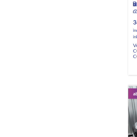
3
in
in
V
C
C
a