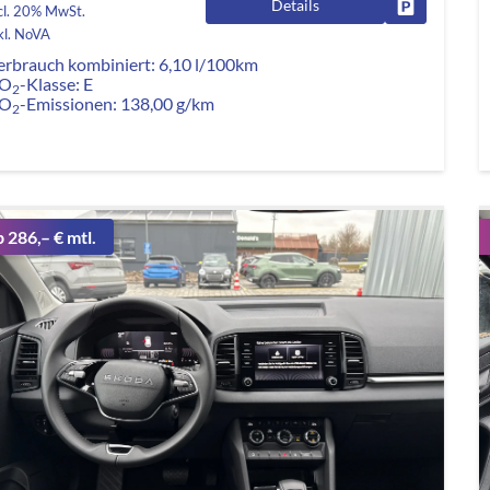
Details
Fahrzeug pa
cl. 20% MwSt.
kl. NoVA
erbrauch kombiniert:
6,10 l/100km
O
-Klasse:
E
2
O
-Emissionen:
138,00 g/km
2
b 286,– € mtl.