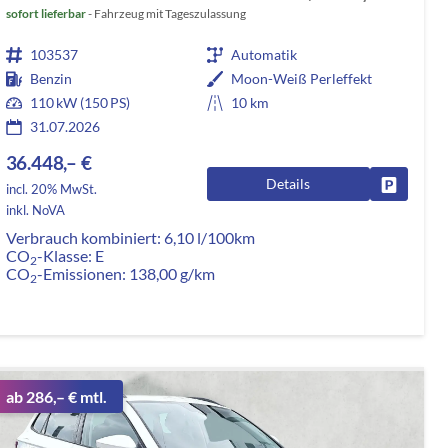
sofort lieferbar
Fahrzeug mit Tageszulassung
103537
Automatik
Benzin
Moon-Weiß Perleffekt
110 kW (150 PS)
10 km
31.07.2026
36.448,– €
Details
rken
Fahrzeug
incl. 20% MwSt.
inkl. NoVA
Verbrauch kombiniert:
6,10 l/100km
CO
-Klasse:
E
2
CO
-Emissionen:
138,00 g/km
2
ab 286,– € mtl.