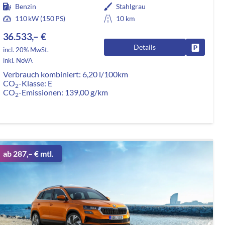
Benzin
Stahlgrau
110 kW (150 PS)
10 km
36.533,– €
Details
rken
Fahrzeug
incl. 20% MwSt.
inkl. NoVA
Verbrauch kombiniert:
6,20 l/100km
CO
-Klasse:
E
2
CO
-Emissionen:
139,00 g/km
2
ab 287,– € mtl.