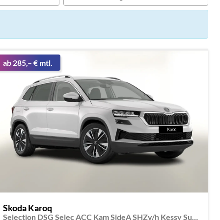
ab 285,– € mtl.
Skoda Karoq
Selection DSG Selec ACC Kam SideA SHZv/h Kessy SunS