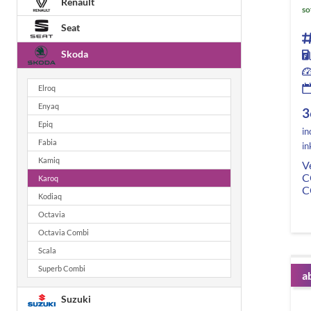
Renault
so
Seat
Skoda
Elroq
Enyaq
3
Epiq
in
Fabia
in
Kamiq
V
C
Karoq
C
Kodiaq
Octavia
Octavia Combi
Scala
Superb Combi
a
Suzuki