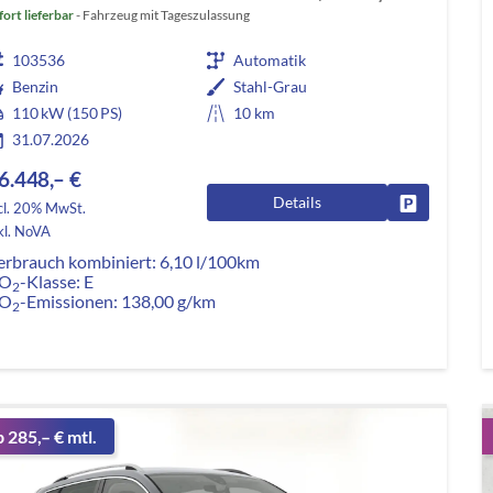
fort lieferbar
Fahrzeug mit Tageszulassung
103536
Automatik
Benzin
Stahl-Grau
110 kW (150 PS)
10 km
31.07.2026
6.448,– €
Details
Fahrzeug pa
cl. 20% MwSt.
kl. NoVA
erbrauch kombiniert:
6,10 l/100km
O
-Klasse:
E
2
O
-Emissionen:
138,00 g/km
2
b 285,– € mtl.