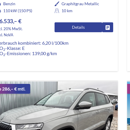
Benzin
Graphitgrau Metallic
110 kW (150 PS)
10 km
6.533,– €
Details
Fahrzeug pa
cl. 20% MwSt.
kl. NoVA
erbrauch kombiniert:
6,20 l/100km
O
-Klasse:
E
2
O
-Emissionen:
139,00 g/km
2
b 286,– € mtl.