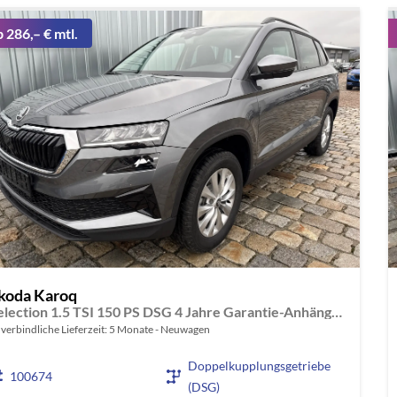
b 286,– € mtl.
koda Karoq
Selection 1.5 TSI 150 PS DSG 4 Jahre Garantie-Anhängerkupplung-Keyless Start-AppleCarPlay-AndroidAuto-Sunset-Tempomat-2-Zonen-Klima-16''Alu
verbindliche Lieferzeit:
5 Monate
Neuwagen
Doppelkupplungsgetriebe
100674
(DSG)