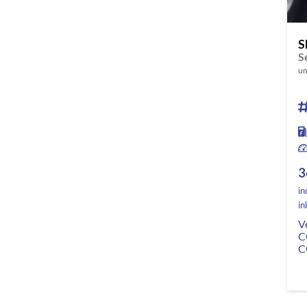
S
un
3
in
in
V
C
C