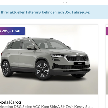
n Ihrer aktuellen Filterung befinden sich
356
Fahrzeuge:
b 285,– € mtl.
koda Karoq
Selection DSG Selec ACC Kam SideA SHZv/h Kessy SunS