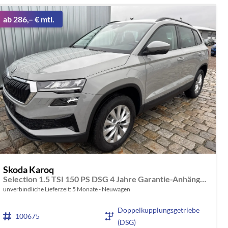
ab 286,– € mtl.
Skoda Karoq
Selection 1.5 TSI 150 PS DSG 4 Jahre Garantie-Anhängerkupplung-Keyless Start-AppleCarPlay-AndroidAuto-Sunset-Tempomat-2-Zonen-Klima-16''Alu
unverbindliche Lieferzeit:
5 Monate
Neuwagen
Doppelkupplungsgetriebe
100675
(DSG)