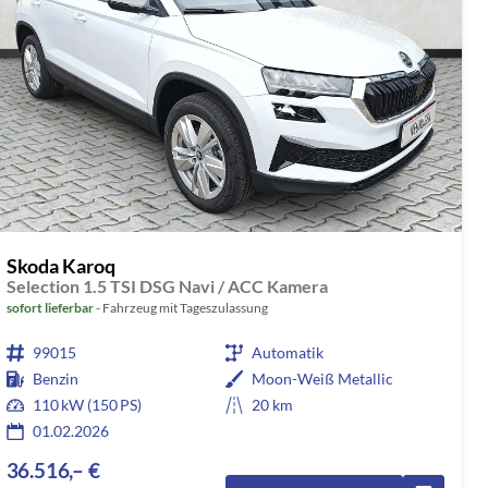
Skoda Karoq
Selection 1.5 TSI DSG Navi / ACC Kamera
sofort lieferbar
Fahrzeug mit Tageszulassung
99015
Automatik
Benzin
Moon-Weiß Metallic
110 kW (150 PS)
20 km
01.02.2026
36.516,– €