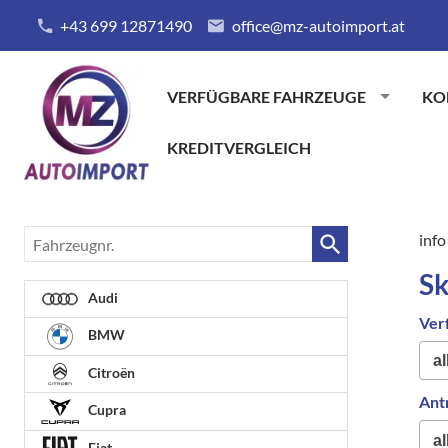
+43 699 12871490
office@mz-autoimport.at
VERFÜGBARE FAHRZEUGE
KO
KREDITVERGLEICH
Fahrzeugnr.
info
S
Audi
Ver
BMW
Citroën
Ant
Cupra
Fiat