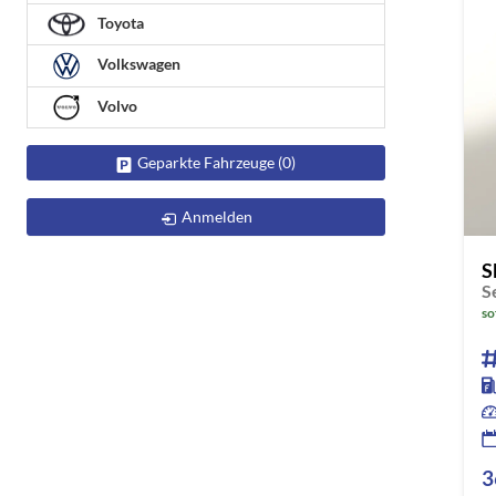
Toyota
Volkswagen
Volvo
Geparkte Fahrzeuge (
0
)
Anmelden
S
so
3