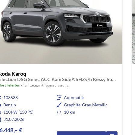
koda Karoq
Selection DSG Selec ACC Kam SideA SHZv/h Kessy SunS
fort lieferbar
Fahrzeug mit Tageszulassung
103538
Automatik
Benzin
Graphite-Grau Metallic
110 kW (150 PS)
10 km
31.07.2026
6.448,– €