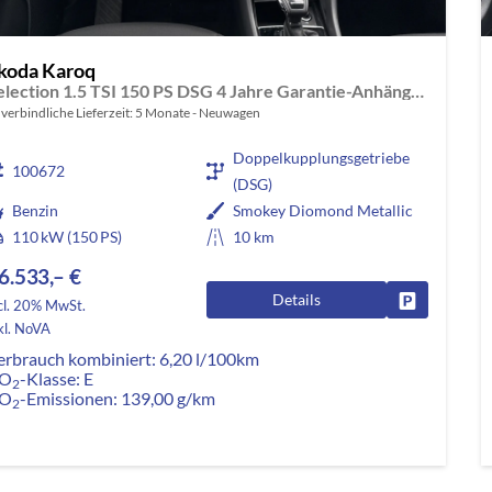
koda Karoq
Selection 1.5 TSI 150 PS DSG 4 Jahre Garantie-Anhängerkupplung-Keyless Start-AppleCarPlay-AndroidAuto-Sunset-Tempomat-2-Zonen-Klima-16''Alu
verbindliche Lieferzeit:
5 Monate
Neuwagen
Doppelkupplungsgetriebe
100672
(DSG)
Benzin
Smokey Diomond Metallic
110 kW (150 PS)
10 km
6.533,– €
Details
Fahrzeug pa
cl. 20% MwSt.
kl. NoVA
erbrauch kombiniert:
6,20 l/100km
O
-Klasse:
E
2
O
-Emissionen:
139,00 g/km
2