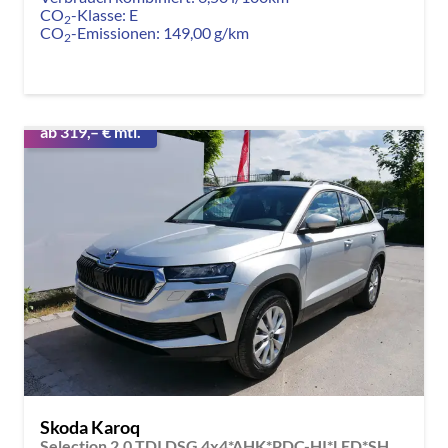
CO
-Klasse:
E
2
CO
-Emissionen:
149,00 g/km
2
ab 319,– € mtl.
Skoda Karoq
Selection 2.0 TDI DSG 4x4*AHK*PDC-HI*LED*SHZ*SMARTLINK*TEMPOMAT