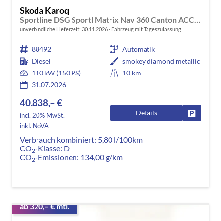
Skoda Karoq
Sportline DSG Sportl Matrix Nav 360 Canton ACC Kessy
unverbindliche Lieferzeit:
30.11.2026
Fahrzeug mit Tageszulassung
88492
Automatik
Diesel
smokey diamond metallic
110 kW (150 PS)
10 km
31.07.2026
40.838,– €
Details
Fahrzeug
incl. 20% MwSt.
inkl. NoVA
Verbrauch kombiniert:
5,80 l/100km
CO
-Klasse:
D
2
CO
-Emissionen:
134,00 g/km
2
ab 320,– € mtl.