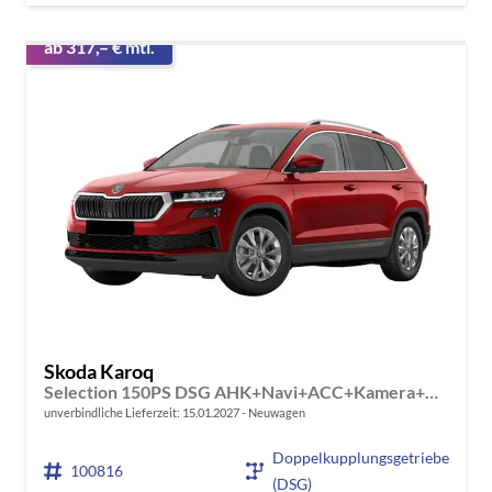
ab 317,– € mtl.
Skoda Karoq
Selection 150PS DSG AHK+Navi+ACC+Kamera+Kessy+Sitzheizung+GV5+Ambiente
unverbindliche Lieferzeit:
15.01.2027
Neuwagen
Doppelkupplungsgetriebe
100816
(DSG)