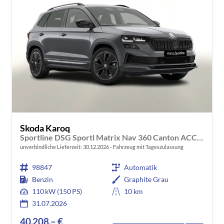
Skoda Karoq
Sportline DSG Sportl Matrix Nav 360 Canton ACC Kessy
unverbindliche Lieferzeit:
30.12.2026
Fahrzeug mit Tageszulassung
98847
Automatik
Benzin
Graphite Grau
110 kW (150 PS)
10 km
31.07.2026
40.208,– €