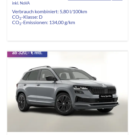
inkl. NoVA
Verbrauch kombiniert:
5,80 l/100km
CO
-Klasse:
D
2
CO
-Emissionen:
134,00 g/km
2
ab 320,– € mtl.