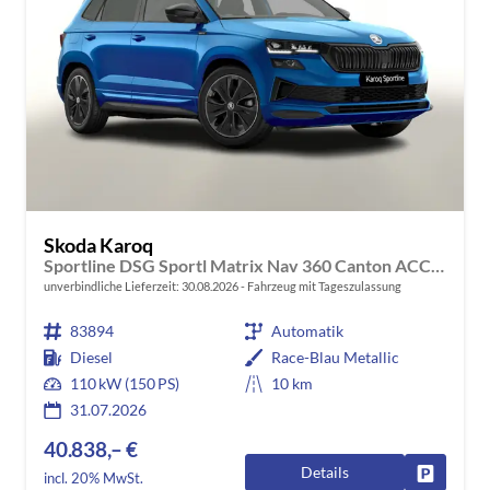
Skoda Karoq
Sportline DSG Sportl Matrix Nav 360 Canton ACC Kessy
unverbindliche Lieferzeit:
30.08.2026
Fahrzeug mit Tageszulassung
83894
Automatik
Diesel
Race-Blau Metallic
110 kW (150 PS)
10 km
31.07.2026
40.838,– €
Details
Fahrzeug
incl. 20% MwSt.