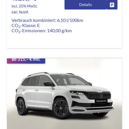
Details
Fahrzeug
incl. 20% MwSt.
inkl. NoVA
Verbrauch kombiniert:
6,10 l/100km
CO
-Klasse:
E
2
CO
-Emissionen:
140,00 g/km
2
ab 315,– € mtl.