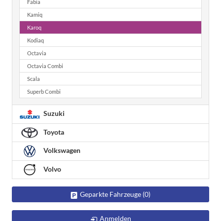
Fabia
Kamiq
Karoq
Kodiaq
Octavia
Octavia Combi
Scala
Superb Combi
Suzuki
Toyota
Volkswagen
Volvo
Geparkte Fahrzeuge (
0
)
Anmelden