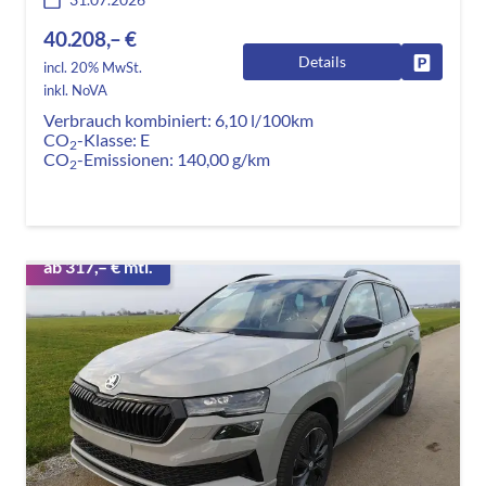
40.208,– €
Details
Fahrzeug
incl. 20% MwSt.
inkl. NoVA
Verbrauch kombiniert:
6,10 l/100km
CO
-Klasse:
E
2
CO
-Emissionen:
140,00 g/km
2
ab 317,– € mtl.