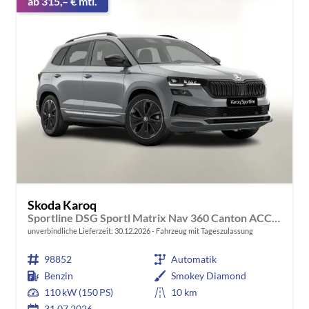
ab 315,– € mtl.
Skoda Karoq
Sportline DSG Sportl Matrix Nav 360 Canton ACC Kessy
unverbindliche Lieferzeit:
30.12.2026
Fahrzeug mit Tageszulassung
98852
Automatik
Benzin
Smokey Diamond
110 kW (150 PS)
10 km
31.07.2026