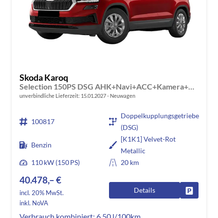
Skoda Karoq
Selection 150PS DSG AHK+Navi+ACC+Kamera+Kessy+Sitzheizung+GV5+Ambiente
unverbindliche Lieferzeit:
15.01.2027
Neuwagen
Doppelkupplungsgetriebe
100817
(DSG)
[K1K1] Velvet-Rot
Benzin
Metallic
110 kW (150 PS)
20 km
40.478,– €
Details
Fahrzeug
incl. 20% MwSt.
inkl. NoVA
Verbrauch kombiniert:
6,50 l/100km