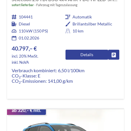
sofort lieferbar
Fahrzeug mit Tageszulassung
104441
Automatik
Diesel
Brillantsilber Metallic
110 kW (150 PS)
10 km
01.02.2026
40.797,– €
Details
Fahrzeug
incl. 20% MwSt.
inkl. NoVA
Verbrauch kombiniert:
6,50 l/100km
CO
-Klasse:
E
2
CO
-Emissionen:
141,00 g/km
2
ab 320,– € mtl.