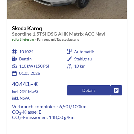
Skoda Karoq
Sportline 1.5TSI DSG AHK Matrix ACC Navi
sofort lieferbar
Fahrzeug mit Tageszulassung
101024
Automatik
Benzin
Stahlgrau
110 kW (150 PS)
10 km
01.05.2026
40.443,– €
Details
Fahrzeug
incl. 20% MwSt.
inkl. NoVA
Verbrauch kombiniert:
6,50 l/100km
CO
-Klasse:
E
2
CO
-Emissionen:
148,00 g/km
2