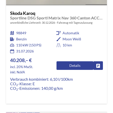
Skoda Karoq
Sportline DSG Sportl Matrix Nav 360 Canton ACC Kessy
unverbindliche Lieferzeit:
30.12.2026
Fahrzeug mit Tageszulassung
98849
Automatik
Benzin
Moon Weiß
110 kW (150 PS)
10 km
31.07.2026
40.208,– €
Details
Fahrzeug
incl. 20% MwSt.
inkl. NoVA
Verbrauch kombiniert:
6,10 l/100km
CO
-Klasse:
E
2
CO
-Emissionen:
140,00 g/km
2