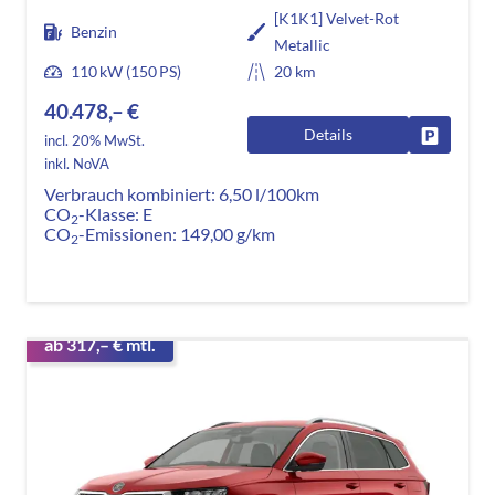
[K1K1] Velvet-Rot
Benzin
Metallic
110 kW (150 PS)
20 km
40.478,– €
Details
Fahrzeug
incl. 20% MwSt.
inkl. NoVA
Verbrauch kombiniert:
6,50 l/100km
CO
-Klasse:
E
2
CO
-Emissionen:
149,00 g/km
2
ab 317,– € mtl.