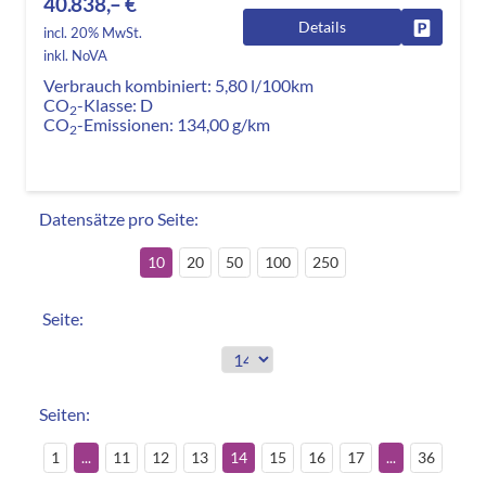
40.838,– €
Details
Fahrzeug
incl. 20% MwSt.
inkl. NoVA
Verbrauch kombiniert:
5,80 l/100km
CO
-Klasse:
D
2
CO
-Emissionen:
134,00 g/km
2
Datensätze pro Seite:
10
20
50
100
250
Seite:
Seiten:
1
...
11
12
13
14
15
16
17
...
36