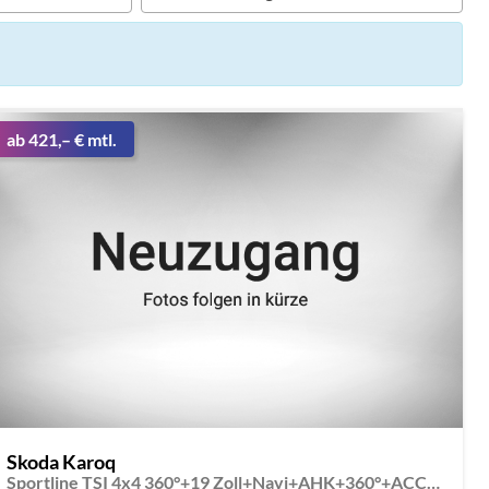
ab 421,– € mtl.
Skoda Karoq
Sportline TSI 4x4 360°+19 Zoll+Navi+AHK+360°+ACC+Frontscheibe beheizbar+Travel Assist