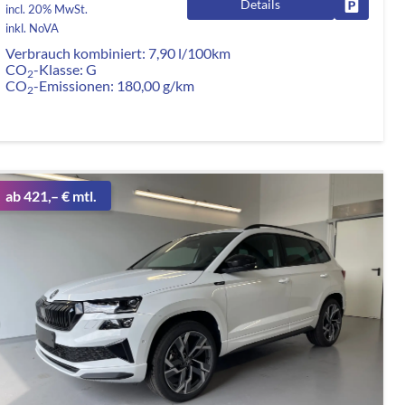
Details
rken
Fahrzeug
incl. 20% MwSt.
inkl. NoVA
Verbrauch kombiniert:
7,90 l/100km
CO
-Klasse:
G
2
CO
-Emissionen:
180,00 g/km
2
ab 421,– € mtl.