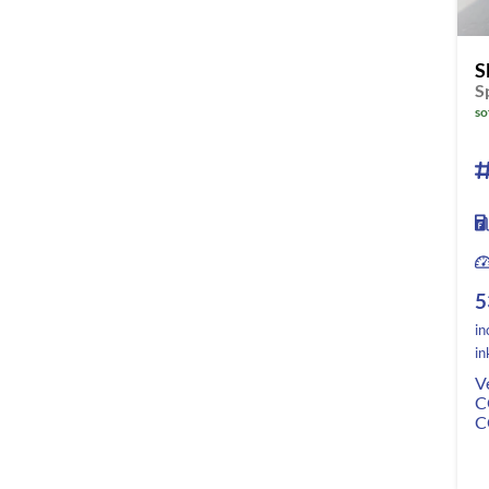
S
so
5
in
in
V
C
C