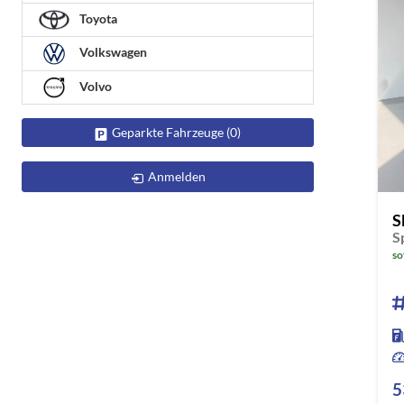
Toyota
Volkswagen
Volvo
Geparkte Fahrzeuge (
0
)
Anmelden
S
so
5