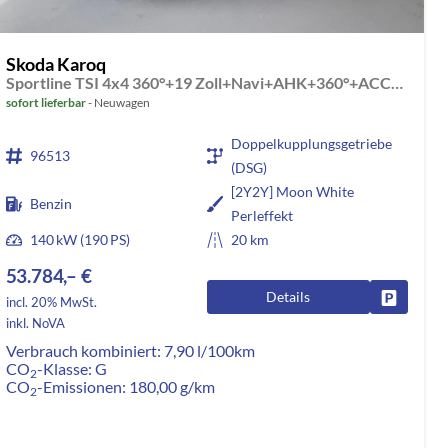
Skoda Karoq
Sportline TSI 4x4 360°+19 Zoll+Navi+AHK+360°+ACC+Frontscheibe beheizbar+Travel Assist
sofort lieferbar
Neuwagen
Doppelkupplungsgetriebe
96513
(DSG)
[2Y2Y] Moon White
Benzin
Perleffekt
140 kW (190 PS)
20 km
53.784,– €
Details
rken
Fahrzeug
incl. 20% MwSt.
inkl. NoVA
Verbrauch kombiniert:
7,90 l/100km
CO
-Klasse:
G
2
CO
-Emissionen:
180,00 g/km
2