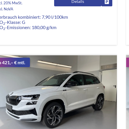
Details
Fahrzeug pa
cl. 20% MwSt.
kl. NoVA
erbrauch kombiniert:
7,90 l/100km
O
-Klasse:
G
2
O
-Emissionen:
180,00 g/km
2
b 421,– € mtl.