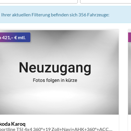
n Ihrer aktuellen Filterung befinden sich
356
Fahrzeuge:
b 421,– € mtl.
koda Karoq
Sportline TSI 4x4 360°+19 Zoll+Navi+AHK+360°+ACC+Frontscheibe beheizbar+Travel Assist