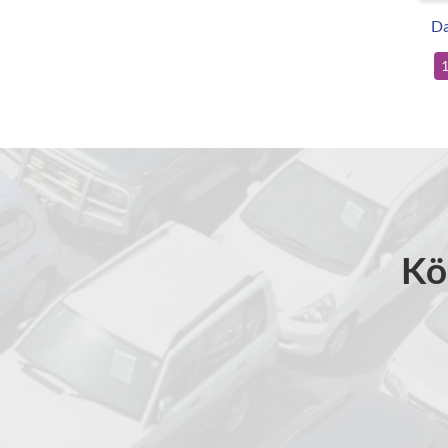
Da
Kö