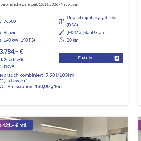
verbindliche Lieferzeit:
15.11.2026
Neuwagen
Doppelkupplungsgetriebe
96508
(DSG)
Benzin
[M3M3] Stahl Grau
140 kW (190 PS)
20 km
3.784,– €
Details
Fahrzeug pa
cl. 20% MwSt.
kl. NoVA
erbrauch kombiniert:
7,90 l/100km
O
-Klasse:
G
2
O
-Emissionen:
180,00 g/km
2
b 421,– € mtl.