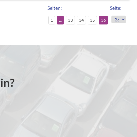
Seiten:
Seite:
1
...
33
34
35
36
in?