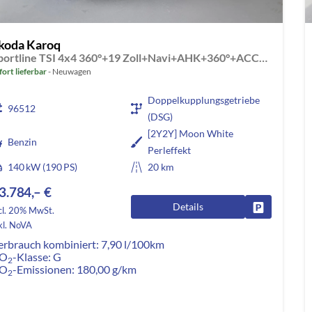
koda Karoq
Sportline TSI 4x4 360°+19 Zoll+Navi+AHK+360°+ACC+Frontscheibe beheizbar+Travel Assist
fort lieferbar
Neuwagen
Doppelkupplungsgetriebe
96512
(DSG)
[2Y2Y] Moon White
Benzin
Perleffekt
140 kW (190 PS)
20 km
3.784,– €
Details
Fahrzeug pa
cl. 20% MwSt.
kl. NoVA
erbrauch kombiniert:
7,90 l/100km
O
-Klasse:
G
2
O
-Emissionen:
180,00 g/km
2