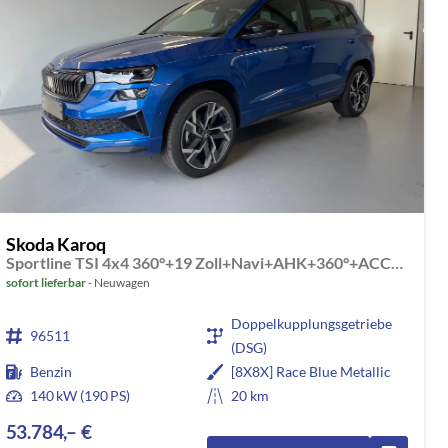
Skoda Karoq
Sportline TSI 4x4 360°+19 Zoll+Navi+AHK+360°+ACC+Frontscheibe beheizbar+Travel Assist
sofort lieferbar
Neuwagen
Doppelkupplungsgetriebe
96511
(DSG)
Benzin
[8X8X] Race Blue Metallic
140 kW (190 PS)
20 km
53.784,– €