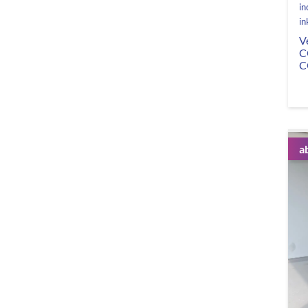
in
in
V
C
C
a