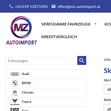
+43 699 12871490
office@mz-autoimport.at
VERFÜGBARE FAHRZEUGE
KO
KREDITVERGLEICH
Fahrzeugnr.
info
S
Audi
Ver
BMW
Citroën
Ant
Cupra
Fiat