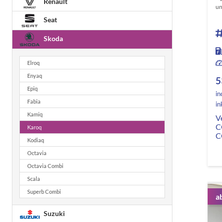
Renault
un
Seat
Skoda
Elroq
Enyaq
5
Epiq
in
Fabia
in
Kamiq
V
C
Karoq
C
Kodiaq
Octavia
Octavia Combi
Scala
Superb Combi
a
Suzuki