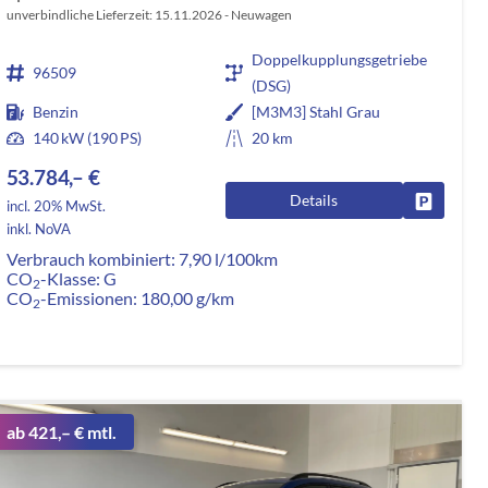
unverbindliche Lieferzeit:
15.11.2026
Neuwagen
Doppelkupplungsgetriebe
96509
(DSG)
Benzin
[M3M3] Stahl Grau
140 kW (190 PS)
20 km
53.784,– €
Details
rken
Fahrzeug
incl. 20% MwSt.
inkl. NoVA
Verbrauch kombiniert:
7,90 l/100km
CO
-Klasse:
G
2
CO
-Emissionen:
180,00 g/km
2
ab 421,– € mtl.