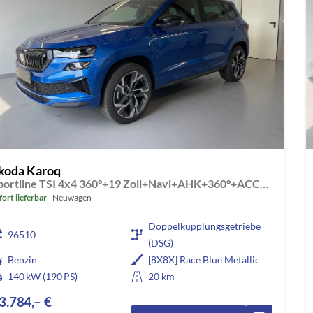
koda Karoq
Sportline TSI 4x4 360°+19 Zoll+Navi+AHK+360°+ACC+Frontscheibe beheizbar+Travel Assist
fort lieferbar
Neuwagen
Doppelkupplungsgetriebe
96510
(DSG)
Benzin
[8X8X] Race Blue Metallic
140 kW (190 PS)
20 km
3.784,– €