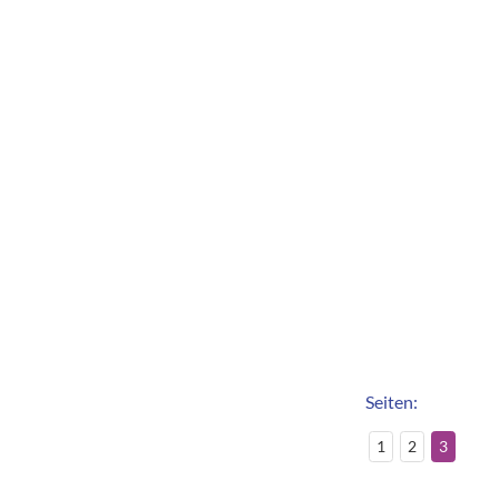
rken
Seiten:
1
2
3