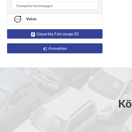
Transporter Kastenwagen
Volvo
Geparkte Fahrzeuge (
0
)
Anmelden
Kö