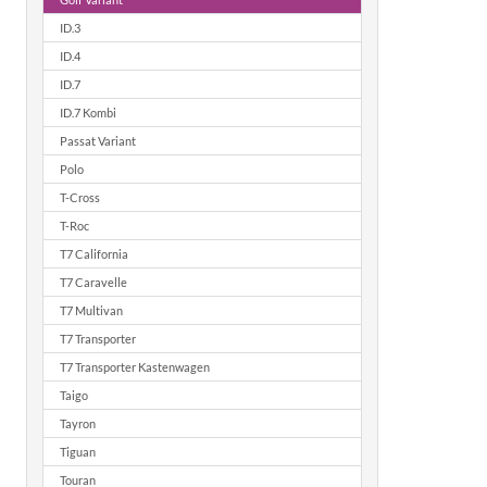
ID.3
ID.4
ID.7
ID.7 Kombi
Passat Variant
Polo
T-Cross
T-Roc
T7 California
T7 Caravelle
T7 Multivan
T7 Transporter
T7 Transporter Kastenwagen
Taigo
Tayron
Tiguan
Touran