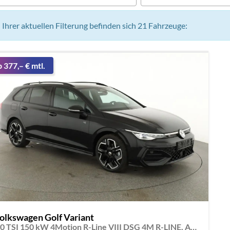
n Ihrer aktuellen Filterung befinden sich
21
Fahrzeuge:
b 377,– € mtl.
olkswagen Golf Variant
2.0 TSI 150 kW 4Motion R-Line VIII DSG 4M R-LINE, AHK, easyOpen, LED-Plus, 18-Zoll, 3 J.-Garantie