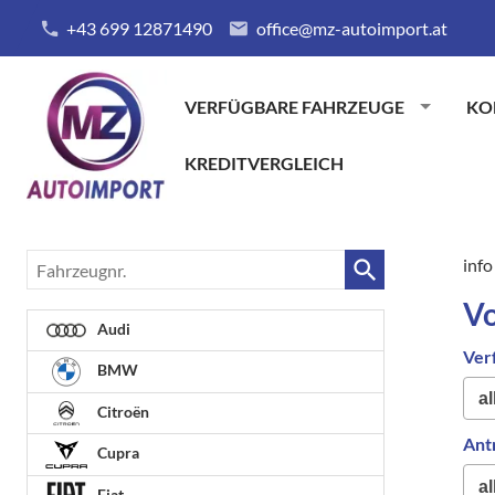
+43 699 12871490
office@mz-autoimport.at
VERFÜGBARE FAHRZEUGE
KO
KREDITVERGLEICH
Fahrzeugnr.
info
Vo
Audi
Ver
BMW
Citroën
Ant
Cupra
Fiat