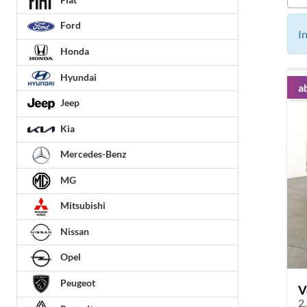
Ford
I
Honda
Hyundai
a
Jeep
Kia
Mercedes-Benz
MG
Mitsubishi
Nissan
Opel
Peugeot
V