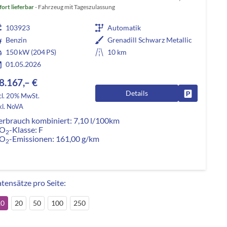
fort lieferbar
Fahrzeug mit Tageszulassung
103923
Automatik
Benzin
Grenadill Schwarz Metallic
150 kW (204 PS)
10 km
01.05.2026
8.167,– €
Details
Fahrzeug pa
cl. 20% MwSt.
kl. NoVA
erbrauch kombiniert:
7,10 l/100km
O
-Klasse:
F
2
O
-Emissionen:
161,00 g/km
2
tensätze pro Seite:
10
20
50
100
250