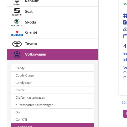
Renault
so
Seat
Skoda
Suzuki
Toyota
4
in
Volkswagen
in
V
Caddy
C
Caddy Cargo
C
Caddy Maxi
Crafter
Crafter Kastenwagen
Da
e-Transporter Kastenwagen
Golf
Golf GTI
Golf Variant