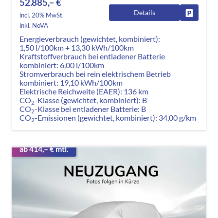
52.885,– €
Details
Fahrzeug
incl. 20% MwSt.
inkl. NoVA
Energieverbrauch (gewichtet, kombiniert):
1,50 l/100km + 13,30 kWh/100km
Kraftstoffverbrauch bei entladener Batterie
kombiniert:
6,00 l/100km
Stromverbrauch bei rein elektrischem Betrieb
kombiniert:
19,10 kWh/100km
Elektrische Reichweite (EAER):
136 km
CO
-Klasse (gewichtet, kombiniert):
B
2
CO
-Klasse bei entladener Batterie:
B
2
CO
-Emissionen (gewichtet, kombiniert):
34,00 g/km
2
ab 414,– € mtl.