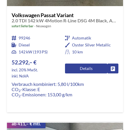
Volkswagen Passat Variant
2.0 TDI 142 kW 4Motion R-Line DSG 4M Black, AHK, IQ.Light, HUD, 19-Zoll, AreaView, Navi, Side
sofort lieferbar
Neuwagen
99246
Automatik
Diesel
Oyster Silver Metallic
142 kW (193 PS)
10 km
52.292,– €
Details
Fahrzeug
incl. 20% MwSt.
inkl. NoVA
Verbrauch kombiniert:
5,80 l/100km
CO
-Klasse:
E
2
CO
-Emissionen:
153,00 g/km
2
ab 411,– € mtl.