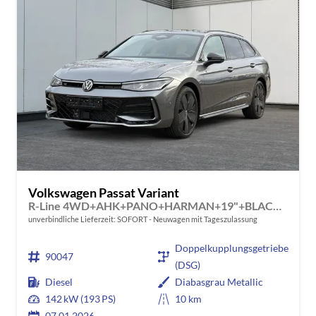
Volkswagen Passat Variant
R-Line 4WD+AHK+PANO+HARMAN+19"+BLACK STYLE
unverbindliche Lieferzeit: SOFORT
Neuwagen mit Tageszulassung
Doppelkupplungsgetriebe
90047
(DSG)
Diesel
Diabasgrau Metallic
142 kW (193 PS)
10 km
07.01.2026