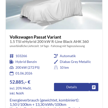
Volkswagen Passat Variant
1.5 TSI eHybrid 200 kW R-Line Black AHK 360
unverbindliche Lieferzeit:
14 Tage
Fahrzeug mit Tageszulassung
103266
Automatik
Hybrid Benzin
Diabas Grey Metallic
200 kW (272 PS)
10 km
01.06.2026
52.885,– €
Details
Fahrzeug
incl. 20% MwSt.
inkl. NoVA
Energieverbrauch (gewichtet, kombiniert):
1,50 l/100km + 13,30 kWh/100km