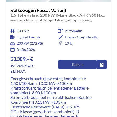
Volkswagen Passat Variant
1.5 TSI eHybrid 200 kW R-Line Black AHK 360 Harmann
unverbindliche Lieferzeit:
14 Tage
Fahrzeug mit Tageszulassung
103267
Automatik
Hybrid Benzin
Diabas Grey Metallic
200 kW (272 PS)
10 km
01.06.2026
53.389,– €
Details
Fahrzeug
incl. 20% MwSt.
inkl. NoVA
Energieverbrauch (gewichtet, kombiniert):
1,50 l/100km + 13,30 kWh/100km
Kraftstoffverbrauch bei entladener Batterie
kombiniert:
6,00 l/100km
Stromverbrauch bei rein elektrischem Betrieb
kombiniert:
19,10 kWh/100km
Elektrische Reichweite (EAER):
136 km
CO
-Klasse (gewichtet, kombiniert):
B
2
CO
-Klasse bei entladener Batterie:
B