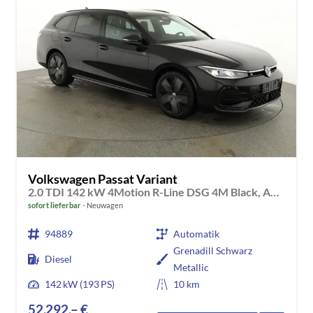
Volkswagen Passat Variant
2.0 TDI 142 kW 4Motion R-Line DSG 4M Black, AHK, IQ.Light, HUD, 19-Zoll, AreaView, Navi, Side
sofort lieferbar
Neuwagen
94889
Automatik
Grenadill Schwarz
Diesel
Metallic
142 kW (193 PS)
10 km
52.292,– €