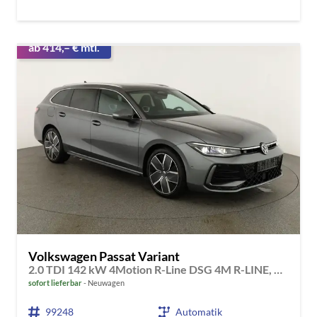
ab 414,– € mtl.
Volkswagen Passat Variant
2.0 TDI 142 kW 4Motion R-Line DSG 4M R-LINE, Pano, AHK, IQ.Light, HUD, 19-Zoll, AreaView, Navi, Side
sofort lieferbar
Neuwagen
99248
Automatik