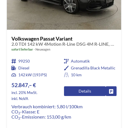
Volkswagen Passat Variant
2.0 TDI 142 kW 4Motion R-Line DSG 4M R-LINE, Pano, AHK, IQ.Light, HUD, 19-Zoll, AreaView, Navi, Side
sofort lieferbar
Neuwagen
99250
Automatik
Diesel
Grenadilla Black Metallic
142 kW (193 PS)
10 km
52.847,– €
Details
Fahrzeug
incl. 20% MwSt.
inkl. NoVA
Verbrauch kombiniert:
5,80 l/100km
CO
-Klasse:
E
2
CO
-Emissionen:
153,00 g/km
2