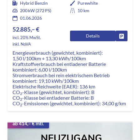
Hybrid Benzin
Purewhite
200 kW (272 PS)
10 km
01.06.2026
52.885,– €
Details
Fahrzeug
incl. 20% MwSt.
inkl. NoVA
Energieverbrauch (gewichtet, kombiniert):
1,50 l/100km + 13,30 kWh/100km
Kraftstoffverbrauch bei entladener Batterie
kombiniert:
6,00 l/100km
Stromverbrauch bei rein elektrischem Betrieb
kombiniert:
19,10 kWh/100km
Elektrische Reichweite (EAER):
136 km
CO
-Klasse (gewichtet, kombiniert):
B
2
CO
-Klasse bei entladener Batterie:
B
2
CO
-Emissionen (gewichtet, kombiniert):
34,00 g/km
2
ab 414,– € mtl.