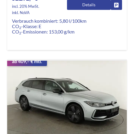
Details
Fahrzeug
incl. 20% MwSt.
inkl. NoVA
Verbrauch kombiniert:
5,80 l/100km
CO
-Klasse:
E
2
CO
-Emissionen:
153,00 g/km
2
ab 409,– € mtl.