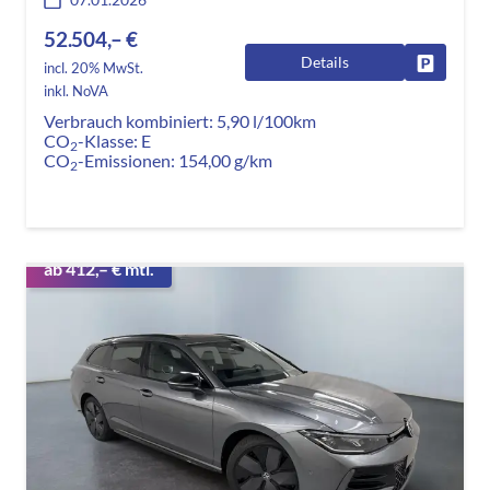
52.504,– €
Details
Fahrzeug
incl. 20% MwSt.
inkl. NoVA
Verbrauch kombiniert:
5,90 l/100km
CO
-Klasse:
E
2
CO
-Emissionen:
154,00 g/km
2
ab 412,– € mtl.