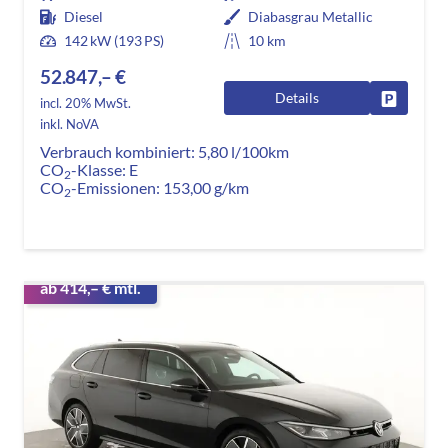
Diesel
Diabasgrau Metallic
142 kW (193 PS)
10 km
52.847,– €
Details
Fahrzeug
incl. 20% MwSt.
inkl. NoVA
Verbrauch kombiniert:
5,80 l/100km
CO
-Klasse:
E
2
CO
-Emissionen:
153,00 g/km
2
ab 414,– € mtl.