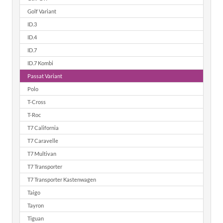
Golf Variant
ID.3
ID.4
ID.7
ID.7 Kombi
Passat Variant
Polo
T-Cross
T-Roc
T7 California
T7 Caravelle
T7 Multivan
T7 Transporter
T7 Transporter Kastenwagen
Taigo
Tayron
Tiguan