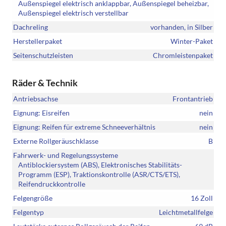
Außenspiegel elektrisch anklappbar, Außenspiegel beheizbar,
Außenspiegel elektrisch verstellbar
Dachreling
vorhanden, in Silber
Herstellerpaket
Winter-Paket
Seitenschutzleisten
Chromleistenpaket
Räder & Technik
Antriebsachse
Frontantrieb
Eignung: Eisreifen
nein
Eignung: Reifen für extreme Schneeverhältnis
nein
Externe Rollgeräuschklasse
B
Fahrwerk- und Regelungssysteme
Antiblockiersystem (ABS), Elektronisches Stabilitäts-
Programm (ESP), Traktionskontrolle (ASR/CTS/ETS),
Reifendruckkontrolle
Felgengröße
16 Zoll
Felgentyp
Leichtmetallfelge