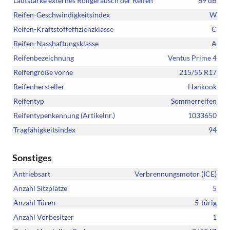
Lautstärke externes Rollgeräusch der Reifen
69 dB
Reifen-Geschwindigkeitsindex
W
Reifen-Kraftstoffeffizienzklasse
C
Reifen-Nasshaftungsklasse
A
Reifenbezeichnung
Ventus Prime 4
Reifengröße vorne
215/55 R17
Reifenhersteller
Hankook
Reifentyp
Sommerreifen
Reifentypenkennung (Artikelnr.)
1033650
Tragfähigkeitsindex
94
Sonstiges
Antriebsart
Verbrennungsmotor (ICE)
Anzahl Sitzplätze
5
Anzahl Türen
5-türig
Anzahl Vorbesitzer
1