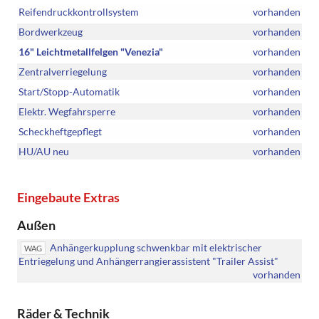
Reifendruckkontrollsystem
vorhanden
Bordwerkzeug
vorhanden
16" Leichtmetallfelgen "Venezia"
vorhanden
Zentralverriegelung
vorhanden
Start/Stopp-Automatik
vorhanden
Elektr. Wegfahrsperre
vorhanden
Scheckheftgepflegt
vorhanden
HU/AU neu
vorhanden
Eingebaute Extras
Außen
Anhängerkupplung schwenkbar mit elektrischer
WAG
Entriegelung und Anhängerrangierassistent "Trailer Assist"
vorhanden
Räder & Technik