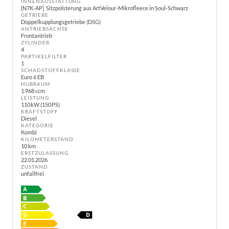
INNENAUSSTATTUNG
N7K-AP
Sitzpolsterung aus ArtVelour-Mikrofleece in Soul-Schwarz
GETRIEBE
Doppelkupplungsgetriebe (DSG)
ANTRIEBSACHSE
Frontantrieb
ZYLINDER
4
PARTIKELFILTER
1
SCHADSTOFFKLASSE
Euro 6 EB
HUBRAUM
1.968 ccm
LEISTUNG
110 kW (150 PS)
KRAFTSTOFF
Diesel
KATEGORIE
Kombi
KILOMETERSTAND
10 km
ERSTZULASSUNG
22.01.2026
ZUSTAND
unfallfrei