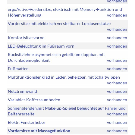
vorhanden
ergoActive-Vordersitze, elektrisch mit Memory-Funktion und
Höhenverstellung
vorhanden
Vordersitze mit elektrisch verstellbarer Lordosenstütze
vorhanden
Komfortsitze vorne
vorhanden
LED-Beleuchtung im Fußraum vorn
vorhanden
Rücksitzlehne asymmetrisch geteilt umklappbar, mit
Durchlademöglichkeit
vorhanden
Fußmatten
vorhanden
Multifunktionslenkrad in Leder, beheizbar, mit Schaltwippen
vorhanden
Netztrennwand
vorhanden
Variabler Kofferraumboden
vorhanden
Sonnenblenden,mit Make-up-Spiegel beleuchtet auf Fahrer und
Beifahrerseite
vorhanden
Elektr. Fensterheber
vorhanden
Vordersitze mit Massagefunktion
vorhanden