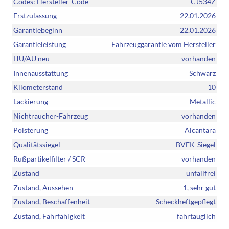
Codes: Hersteller-Code
CJ534Z
Erstzulassung
22.01.2026
Garantiebeginn
22.01.2026
Garantieleistung
Fahrzeuggarantie vom Hersteller
HU/AU neu
vorhanden
Innenausstattung
Schwarz
Kilometerstand
10
Lackierung
Metallic
Nichtraucher-Fahrzeug
vorhanden
Polsterung
Alcantara
Qualitätssiegel
BVFK-Siegel
Rußpartikelfilter / SCR
vorhanden
Zustand
unfallfrei
Zustand, Aussehen
1, sehr gut
Zustand, Beschaffenheit
Scheckheftgepflegt
Zustand, Fahrfähigkeit
fahrtauglich