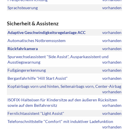
Sprachsteuerung
vorhanden
Sicherheit & Assistenz
Adaptive Geschwindigkeitsregelanlage ACC
vorhanden
Automatisches Notbremssystem
vorhanden
Rückfahrkamera
vorhanden
Spurwechselassistent "Side Assist", Ausparkassistent und
Ausstiegswarnung
vorhanden
Fußgängererkennung
vorhanden
Berganfahrhilfe "Hill Start Assist"
vorhanden
Kopfairbags vorn und hinten, Seitenairbags vorn, Center-Airbag
vorhanden
ISOFIX-Halteösen für Kindersitze auf den äußeren Rücksitzen
sowie auf dem Beifahrersitz
vorhanden
Fernlichtassistent "Light Assist"
vorhanden
Telefonschnittstelle "Comfort" mit induktiver Ladefunktion
vorhanden