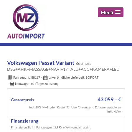
Menü
Volkswagen Passat Variant
Business
DSG+AHK+MASSAGE+NAVI+17" ALU+ACC+KAMERA+LED
Fahrzeugnr.:
88167
unverbindliche Lieferzeit: SOFORT
Neuwagen mit Tageszulassung
43.059,– €
Gesamtpreis
incl. 20% MwSt., den Kosten für Überführung und Zulassungspapieren
inkl. NoVA
Finanzierung
Finanzieren Sie Ihr Fahrzeug mit 3,99% effektivem Jahreszins.