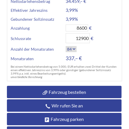
34.459,– €
Nettodarlehensbetrag
3,99%
Effektiver Jahreszins
3,99%
Gebundener Sollzinssatz
€
Anzahlung
€
Schlussrate
Anzahl der Monatsraten
337,– €
Monatsraten
Bei einem Nettodarlehensbetrag von 5.000,- EUR erhalten zwei Drittel der Kunden
einen effektiven Jahreszins von 3,99% oder günstiger (gebundener Sollzinssatz
3,99% p.a. inkl. eines Bearbeitungsentgelts).
unverbindliche Berechnung
Fahrzeug bestellen
Wir rufen Sie an
Fahrzeug parken