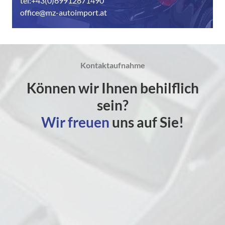
tel:+43(0)69912871490
office@mz-autoimport.at
Kontaktaufnahme
Können wir Ihnen behilflich
sein?
Wir freuen
uns auf Sie!