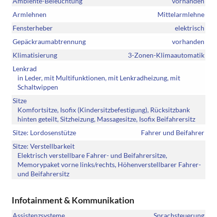
Ambiente-Beleuchtung
vorhanden
Armlehnen
Mittelarmlehne
Fensterheber
elektrisch
Gepäckraumabtrennung
vorhanden
Klimatisierung
3-Zonen-Klimaautomatik
Lenkrad
in Leder, mit Multifunktionen, mit Lenkradheizung, mit
Schaltwippen
Sitze
Komfortsitze, Isofix (Kindersitzbefestigung), Rücksitzbank
hinten geteilt, Sitzheizung, Massagesitze, Isofix Beifahrersitz
Sitze: Lordosenstütze
Fahrer und Beifahrer
Sitze: Verstellbarkeit
Elektrisch verstellbare Fahrer- und Beifahrersitze,
Memorypaket vorne links/rechts, Höhenverstellbarer Fahrer-
und Beifahrersitz
Infotainment & Kommunikation
Assistenzsysteme
Sprachsteuerung