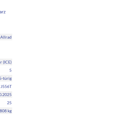
arz
Allrad
 (ICE)
5
5-türig
J556T
0.2025
25
808 kg