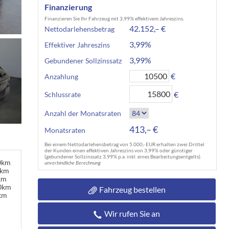
Finanzierung
Finanzieren Sie Ihr Fahrzeug mit 3,99% effektivem Jahreszins.
42.152,– €
Nettodarlehensbetrag
3,99%
Effektiver Jahreszins
3,99%
Gebundener Sollzinssatz
€
Anzahlung
€
Schlussrate
Anzahl der Monatsraten
413,– €
Monatsraten
Bei einem Nettodarlehensbetrag von 5.000,- EUR erhalten zwei Drittel
der Kunden einen effektiven Jahreszins von 3,99% oder günstiger
(gebundener Sollzinssatz 3,99% p.a. inkl. eines Bearbeitungsentgelts).
00km
unverbindliche Berechnung
0km
km
00km
Fahrzeug bestellen
km
Wir rufen Sie an