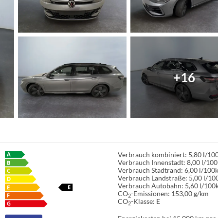
+16
Verbrauch kombiniert:
5,80 l/1
Verbrauch Innenstadt:
8,00 l/10
Verbrauch Stadtrand:
6,00 l/100
Verbrauch Landstraße:
5,00 l/1
Verbrauch Autobahn:
5,60 l/100
CO
-Emissionen:
153,00 g/km
2
CO
-Klasse:
E
2