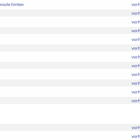
nsole hinten
vor
vor
vor
vor
vor
vor
vor
vor
vor
vor
vor
vor
vor
vor