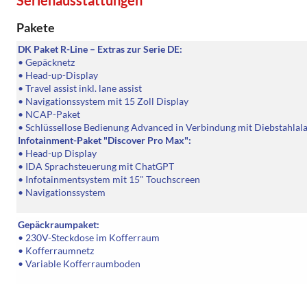
Serienausstattungen
Pakete
DK Paket R-Line – Extras zur Serie DE:
• Gepäcknetz
• Head-up-Display
• Travel assist inkl. lane assist
• Navigationssystem mit 15 Zoll Display
• NCAP-Paket
• Schlüssellose Bedienung Advanced in Verbindung mit Diebstahlal
Infotainment-Paket "Discover Pro Max":
• Head-up Display
• IDA Sprachsteuerung mit ChatGPT
• Infotainmentsystem mit 15" Touchscreen
• Navigationssystem
Gepäckraumpaket:
• 230V-Steckdose im Kofferraum
• Kofferraumnetz
• Variable Kofferraumboden