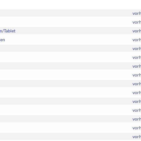
vor
vor
n/Tablet
vor
pen
vor
vor
vor
vor
vor
vor
vor
vor
vor
vor
vor
vor