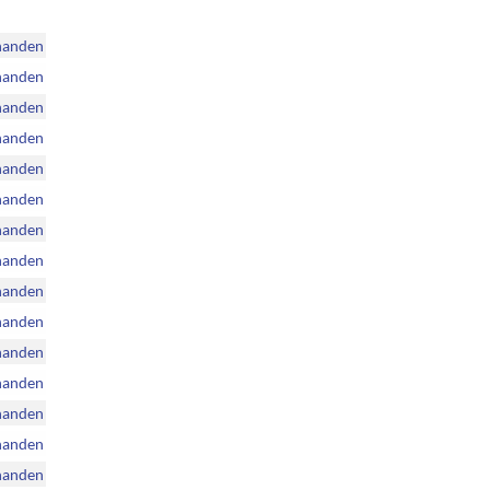
handen
handen
handen
handen
handen
handen
handen
handen
handen
handen
handen
handen
handen
handen
handen