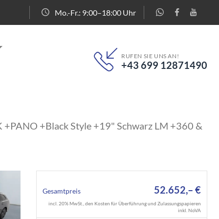
Mo.-Fr.: 9:00–18:00 Uhr
RUFEN SIE UNS AN!
+43 699 12871490
 +PANO +Black Style +19" Schwarz LM +360 &
52.652,– €
Gesamtpreis
incl. 20% MwSt., den Kosten für Überführung und Zulassungspapieren
inkl. NoVA