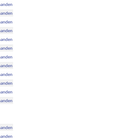
handen
handen
handen
handen
handen
handen
handen
handen
handen
handen
handen
handen
handen
handen