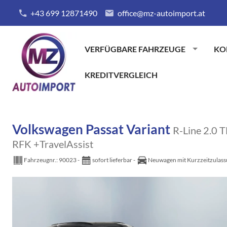
+43 699 12871490
office@mz-autoimport.at
VERFÜGBARE FAHRZEUGE
KO
KREDITVERGLEICH
Volkswagen Passat Variant
R-Line 2.0
RFK +TravelAssist
Fahrzeugnr.:
90023
sofort lieferbar
Neuwagen mit Kurzzeitzulas