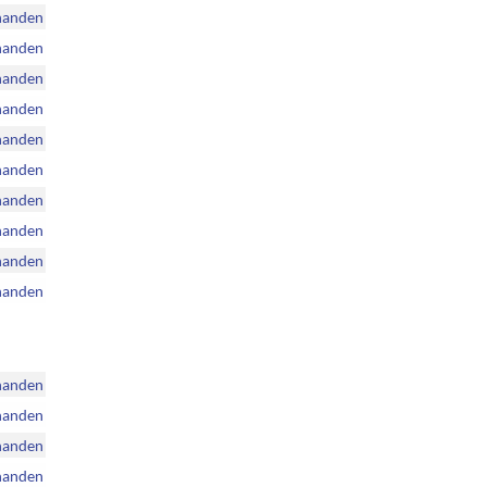
handen
handen
handen
handen
handen
handen
handen
handen
handen
handen
handen
handen
handen
handen