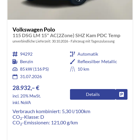
Volkswagen Polo
115 DSG LM 15" AC(2Zone) SHZ Kam PDC Temp
unverbindliche Lieferzeit:
30.10.2026
Fahrzeug mit Tageszulassung
94292
Automatik
Benzin
Reflexsilber Metallic
85 kW (116 PS)
10 km
31.07.2026
28.932,– €
Details
Fahrzeug
incl. 20% MwSt.
inkl. NoVA
Verbrauch kombiniert:
5,30 l/100km
CO
-Klasse:
D
2
CO
-Emissionen:
121,00 g/km
2