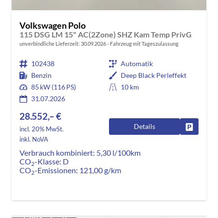
Volkswagen Polo
115 DSG LM 15" AC(2Zone) SHZ Kam Temp PrivG
unverbindliche Lieferzeit:
30.09.2026
Fahrzeug mit Tageszulassung
102438
Automatik
Benzin
Deep Black Perleffekt
85 kW (116 PS)
10 km
31.07.2026
28.552,– €
Details
Fahrzeug
incl. 20% MwSt.
inkl. NoVA
Verbrauch kombiniert:
5,30 l/100km
CO
-Klasse:
D
2
CO
-Emissionen:
121,00 g/km
2