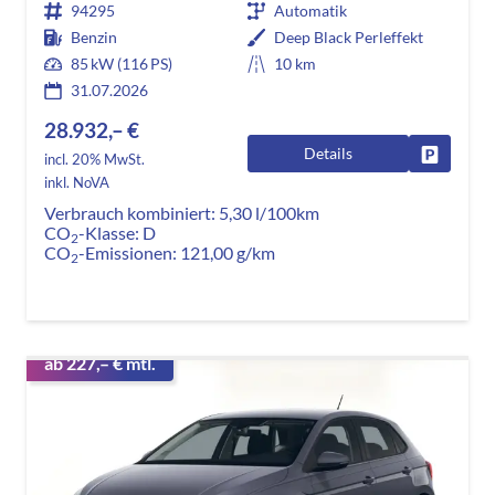
94295
Automatik
Benzin
Deep Black Perleffekt
85 kW (116 PS)
10 km
31.07.2026
28.932,– €
Details
Fahrzeug
incl. 20% MwSt.
inkl. NoVA
Verbrauch kombiniert:
5,30 l/100km
CO
-Klasse:
D
2
CO
-Emissionen:
121,00 g/km
2
ab 227,– € mtl.