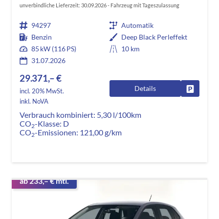
unverbindliche Lieferzeit:
30.09.2026
Fahrzeug mit Tageszulassung
94297
Automatik
Benzin
Deep Black Perleffekt
85 kW (116 PS)
10 km
31.07.2026
29.371,– €
Details
Fahrzeug
incl. 20% MwSt.
inkl. NoVA
Verbrauch kombiniert:
5,30 l/100km
CO
-Klasse:
D
2
CO
-Emissionen:
121,00 g/km
2
ab 233,– € mtl.