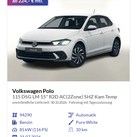
ab 224,– € mtl.
Volkswagen Polo
115 DSG LM 15" R2D AC(2Zone) SHZ Kam Temp
unverbindliche Lieferzeit:
30.10.2026
Fahrzeug mit Tageszulassung
94290
Automatik
Benzin
Pure White
85 kW (116 PS)
10 km
31.07.2026