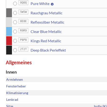
0Q0Q
Pure White
5W5W
Rauchgrau Metallic
8E8E
Reflexsilber Metallic
R9R9
Clear Blue Metallic
P8P8
Kings Red Metallic
2T2T
Deep Black Perleffekt
Allgemeines
Innen
Armlehnen
Fensterheber
Klimatisierung
Lenkrad
Sitze
Isofix (K