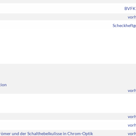
BVFK-
vor
Scheckheftg
tion
vor
vor
vor
trömer und der Schalthebelkulisse in Chrom-Optik
vor