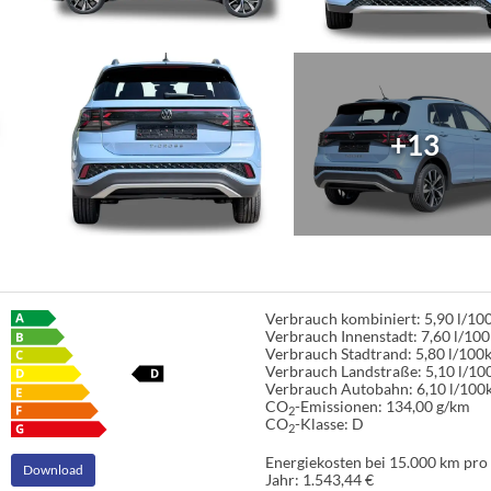
+13
Verbrauch kombiniert:
5,90 l/1
Verbrauch Innenstadt:
7,60 l/10
Verbrauch Stadtrand:
5,80 l/100
Verbrauch Landstraße:
5,10 l/1
Verbrauch Autobahn:
6,10 l/100
CO
-Emissionen:
134,00 g/km
2
CO
-Klasse:
D
2
Energiekosten bei 15.000 km pro
Download
Jahr:
1.543,44 €