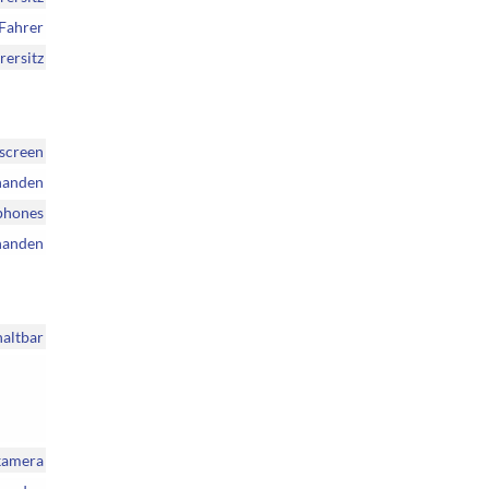
Fahrer
rersitz
hscreen
handen
phones
handen
haltbar
rkamera