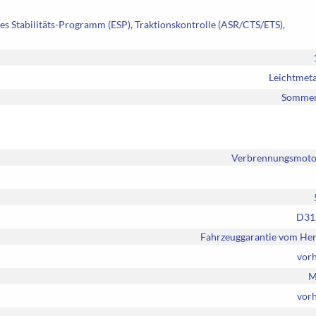
es Stabilitäts-Programm (ESP), Traktionskontrolle (ASR/CTS/ETS),
Leichtmeta
Sommer
Verbrennungsmotor
D31
Fahrzeuggarantie vom Her
vor
M
vor