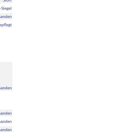
Siegel
handen
epflegt
handen
handen
handen
handen