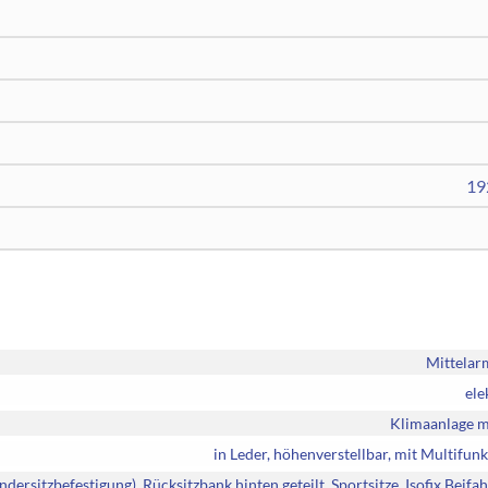
19
Mittelar
ele
Klimaanlage m
in Leder, höhenverstellbar, mit Multifun
indersitzbefestigung), Rücksitzbank hinten geteilt, Sportsitze, Isofix Beifah