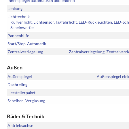
Innenspiegel automatisch abblendend
Lenkung
Lichttechnik
Kurvenlicht, Lichtsensor, Tagfahrlicht, LED-Rückleuchten, LED-Sche
Scheinwerfer
Pannenhilfe
Start/Stop-Automatik
Zentralverriegelung
Zentralverriegelung, Zentralverr
Außen
Außenspiegel
Außenspiegel elek
Dachreling
Herstellerpaket
Scheiben, Verglasung
Räder & Technik
Antriebsachse