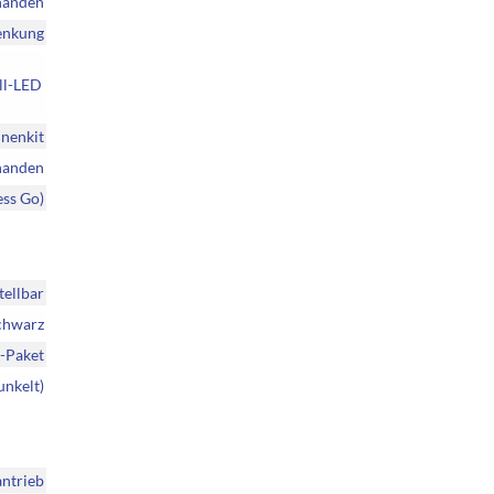
handen
enkung
oll-LED
nenkit
handen
ess Go)
tellbar
chwarz
-Paket
unkelt)
ntrieb