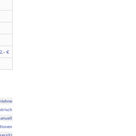
2,– €
mlehne
ktrisch
anuell
ktionen
rersitz