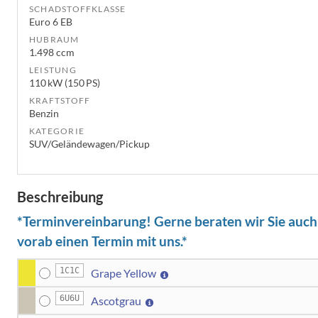
SCHADSTOFFKLASSE
Euro 6 EB
HUBRAUM
1.498 ccm
LEISTUNG
110 kW (150 PS)
KRAFTSTOFF
Benzin
KATEGORIE
SUV/Geländewagen/Pickup
Beschreibung
*Terminvereinbarung! Gerne beraten wir Sie auch b
vorab einen Termin mit uns.*
1C1C
Grape Yellow
6U6U
Ascotgrau