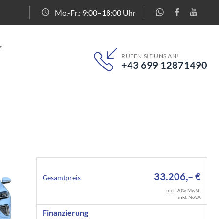
Mo.-Fr.: 9:00–18:00 Uhr
RUFEN SIE UNS AN!
+43 699 12871490
33.206,– €
Gesamtpreis
incl. 20% MwSt.
inkl. NoVA
Finanzierung