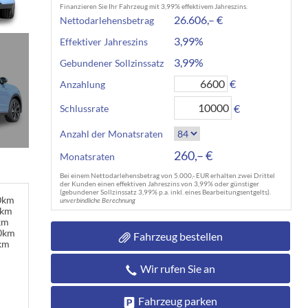
Finanzieren Sie Ihr Fahrzeug mit 3,99% effektivem Jahreszins.
26.606,– €
Nettodarlehensbetrag
3,99%
Effektiver Jahreszins
3,99%
Gebundener Sollzinssatz
€
Anzahlung
€
Schlussrate
Anzahl der Monatsraten
260,– €
Monatsraten
Bei einem Nettodarlehensbetrag von 5.000,- EUR erhalten zwei Drittel
der Kunden einen effektiven Jahreszins von 3,99% oder günstiger
(gebundener Sollzinssatz 3,99% p.a. inkl. eines Bearbeitungsentgelts).
00km
unverbindliche Berechnung
0km
km
00km
Fahrzeug bestellen
km
Wir rufen Sie an
Fahrzeug parken