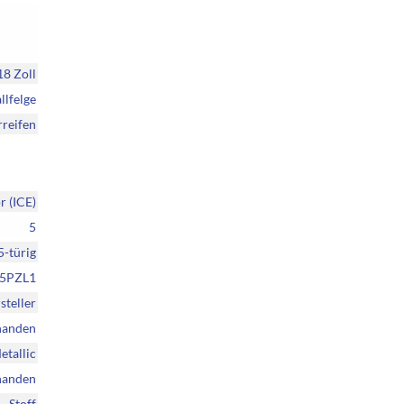
18 Zoll
llfelge
reifen
 (ICE)
5
5-türig
5PZL1
steller
handen
etallic
handen
Stoff