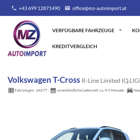
+43 699 12871490
office@mz-autoimport.at
VERFÜGBARE FAHRZEUGE
KO
KREDITVERGLEICH
Volkswagen T-Cross
R-Line Limited IQ
Fahrzeugnr.:
64277
unverbindliche Lieferzeit: ca. 4-5 Monate
Neu