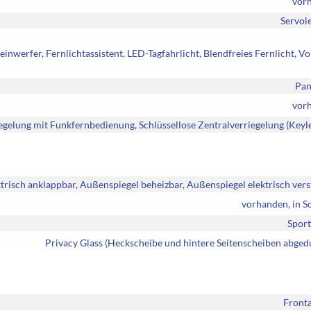
vor
Servol
inwerfer, Fernlichtassistent, LED-Tagfahrlicht, Blendfreies Fernlicht, V
Pan
vor
iegelung mit Funkfernbedienung, Schlüssellose Zentralverriegelung (Keyl
trisch anklappbar, Außenspiegel beheizbar, Außenspiegel elektrisch vers
vorhanden, in S
Sport
Privacy Glass (Heckscheibe und hintere Seitenscheiben abged
Fronta