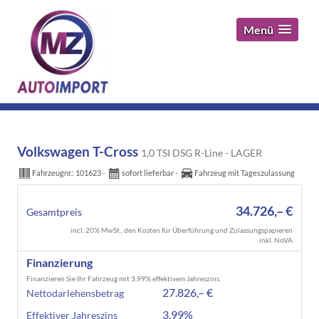
Menü
Volkswagen T-Cross
1,0 TSI DSG R-Line - LAGER
Fahrzeugnr.:
101623
sofort lieferbar
Fahrzeug mit Tageszulassung
34.726,– €
Gesamtpreis
incl. 20% MwSt., den Kosten für Überführung und Zulassungspapieren
inkl. NoVA
Finanzierung
Finanzieren Sie Ihr Fahrzeug mit 3,99% effektivem Jahreszins.
27.826,– €
Nettodarlehensbetrag
3,99%
Effektiver Jahreszins