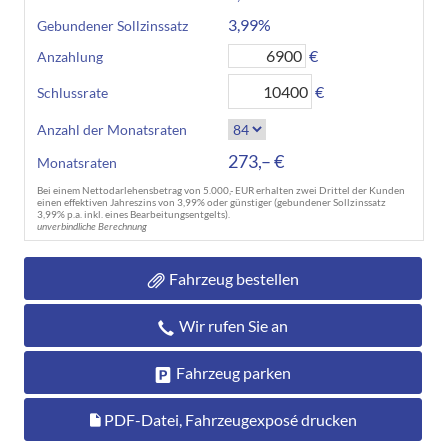
3,99%
Gebundener Sollzinssatz
€
Anzahlung
€
Schlussrate
Anzahl der Monatsraten
273,– €
Monatsraten
Bei einem Nettodarlehensbetrag von 5.000,- EUR erhalten zwei Drittel der Kunden
einen effektiven Jahreszins von 3,99% oder günstiger (gebundener Sollzinssatz
3,99% p.a. inkl. eines Bearbeitungsentgelts).
unverbindliche Berechnung
Fahrzeug bestellen
Wir rufen Sie an
Fahrzeug parken
PDF-Datei, Fahrzeugexposé drucken