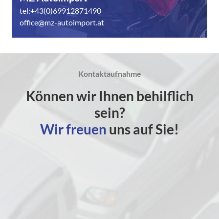
tel:+43(0)69912871490
office@mz-autoimport.at
Kontaktaufnahme
Können wir Ihnen behilflich
sein?
Wir freuen
uns auf Sie!