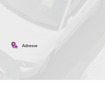
Adresse
Anny Wödl Gasse 1
A-2700 Wiener Neustadt