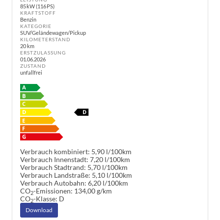
85 kW (116 PS)
KRAFTSTOFF
Benzin
KATEGORIE
SUV/Geländewagen/Pickup
KILOMETERSTAND
20 km
ERSTZULASSUNG
01.06.2026
ZUSTAND
unfallfrei
Verbrauch kombiniert:
5,90 l/100km
Verbrauch Innenstadt:
7,20 l/100km
Verbrauch Stadtrand:
5,70 l/100km
Verbrauch Landstraße:
5,10 l/100km
Verbrauch Autobahn:
6,20 l/100km
CO
-Emissionen:
134,00 g/km
2
CO
-Klasse:
D
2
Download