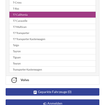
T-Cross
T-Roc
T7 California
T7 Caravelle
T7 Multivan
T7 Transporter
T7 Transporter Kastenwagen
Taigo
Tayron
Tiguan
Touran
Transporter Kastenwagen
Volvo
Geparkte Fahrzeuge (
0
)
Anmelden