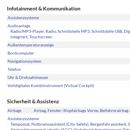
Infotainment & Kommunikation
Assistenzsysteme
Audioanlage
Radio/MP3-Player, Radio, Schnittstelle MP3, Schnittstelle USB, D
integriert, Touchscreen
Außentemperaturanzeige
Bordcomputer
Navigationssystem
Telefon
Uhr & Drehzahlmesser
Volldigitales Kombiinstrument (Virtual Cockpit)
Sicherheit & Assistenz
Airbags
Airbag, Fenster-/Kopfairbags Vorne, Beifahrerairbag 
Assistenzsysteme
Tempomat, Notbremsassistent (City-Safety), Berganfahrassistent, 
Abstandstempomat adaptiv (ACC), Verkehrzeichenerkennung, Toter