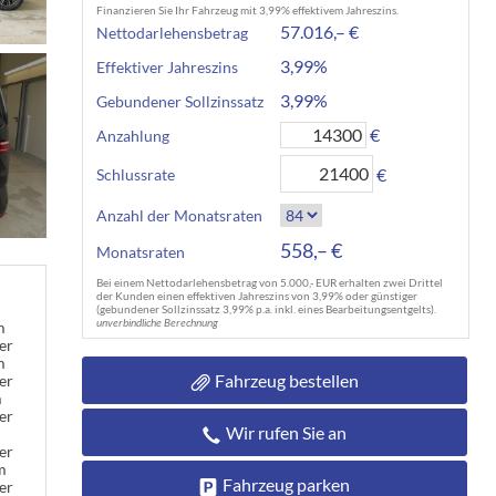
Finanzieren Sie Ihr Fahrzeug mit 3,99% effektivem Jahreszins.
57.016,– €
Nettodarlehensbetrag
3,99%
Effektiver Jahreszins
3,99%
Gebundener Sollzinssatz
€
Anzahlung
€
Schlussrate
Anzahl der Monatsraten
558,– €
Monatsraten
Bei einem Nettodarlehensbetrag von 5.000,- EUR erhalten zwei Drittel
der Kunden einen effektiven Jahreszins von 3,99% oder günstiger
(gebundener Sollzinssatz 3,99% p.a. inkl. eines Bearbeitungsentgelts).
unverbindliche Berechnung
m
er
m
Fahrzeug bestellen
er
m
er
Wir rufen Sie an
er
m
Fahrzeug parken
er