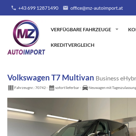
+43 699 12871490
office@mz-autoimport.at
VERFÜGBARE FAHRZEUGE
KO
KREDITVERGLEICH
Volkswagen T7 Multivan
Business eHyb
Fahrzeugnr.:
70742
sofort lieferbar
Neuwagen mit Tageszulassun