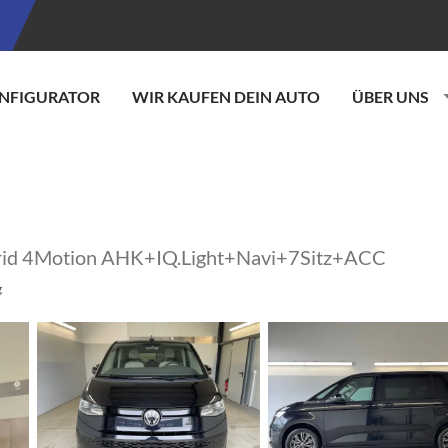
NFIGURATOR
WIR KAUFEN DEIN AUTO
ÜBER UNS
rid 4Motion AHK+IQ.Light+Navi+7Sitz+ACC
g