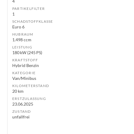
4
PARTIKELFILTER
1
SCHADSTOFFKLASSE
Euro 6
HUBRAUM
1.498 ccm
LEISTUNG
180 kW (245 PS)
KRAFTSTOFF
Hybrid Benzin
KATEGORIE
Van/Minibus
KILOMETERSTAND
20 km
ERSTZULASSUNG
23.06.2025
ZUSTAND
unfallfrei