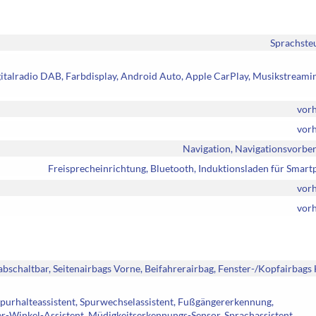
Sprachste
igitalradio DAB, Farbdisplay, Android Auto, Apple CarPlay, Musikstreami
vor
vor
Navigation, Navigationsvorbe
Freisprecheinrichtung, Bluetooth, Induktionsladen für Smar
vor
vor
abschaltbar, Seitenairbags Vorne, Beifahrerairbag, Fenster-/Kopfairbags
Spurhalteassistent, Spurwechselassistent, Fußgängererkennung,
-Winkel-Assistent, Müdigkeitserkennungs-Sensor, Sprachassistent,