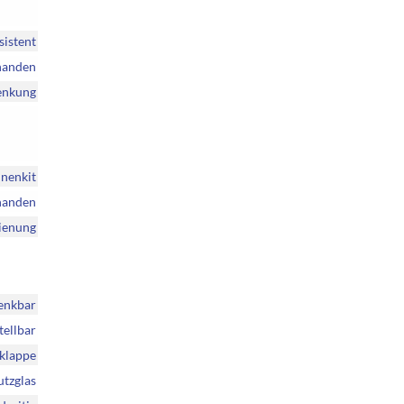
sistent
handen
enkung
nenkit
handen
dienung
enkbar
tellbar
klappe
utzglas