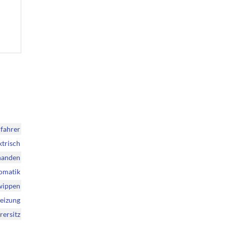
ifahrer
ktrisch
handen
omatik
twippen
heizung
rersitz