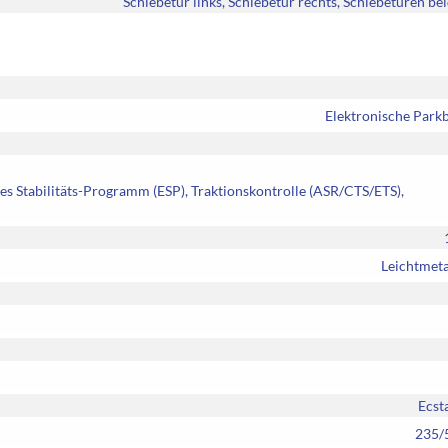
Schiebetür links, Schiebetür rechts, Schiebetüren bei
Elektronische Park
es Stabilitäts-Programm (ESP), Traktionskontrolle (ASR/CTS/ETS),
Leichtmeta
Ecst
235/