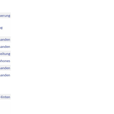
uerung
ng
handen
handen
reitung
tphones
handen
handen
 Hinten