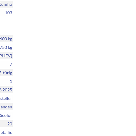
Kumho
103
600 kg
750 kg
(PHEV)
7
5-türig
1
6.2025
steller
handen
Bicolor
20
etallic