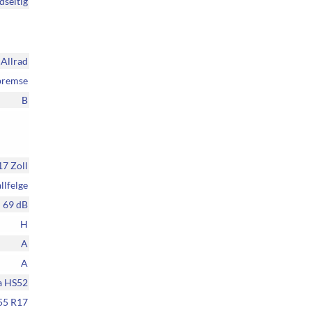
dseitig
Allrad
bremse
B
17 Zoll
llfelge
69 dB
H
A
A
a HS52
55 R17