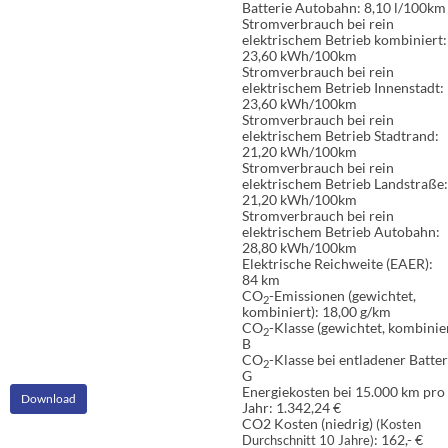
Batterie Autobahn:
8,10 l/100km
Stromverbrauch bei rein
elektrischem Betrieb kombiniert:
23,60 kWh/100km
Stromverbrauch bei rein
elektrischem Betrieb Innenstadt:
23,60 kWh/100km
Stromverbrauch bei rein
elektrischem Betrieb Stadtrand:
21,20 kWh/100km
Stromverbrauch bei rein
elektrischem Betrieb Landstraße:
21,20 kWh/100km
Stromverbrauch bei rein
elektrischem Betrieb Autobahn:
28,80 kWh/100km
Elektrische Reichweite (EAER):
84 km
CO
-Emissionen (gewichtet,
2
kombiniert):
18,00 g/km
CO
-Klasse (gewichtet, kombinier
2
B
CO
-Klasse bei entladener Batter
2
G
Energiekosten bei 15.000 km pro
Download
Jahr:
1.342,24 €
CO2 Kosten (niedrig)
(Kosten
:
162,- €
Durchschnitt 10 Jahre)