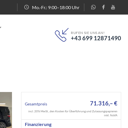
Mo.-Fr.: 9:00–18:00 Uhr
RUFEN SIE UNS AN!
+43 699 12871490
71.316,– €
Gesamtpreis
incl. 20% MwSt., den Kosten für Überführung und Zulassungspapieren
inkl. NoVA
Finanzierung