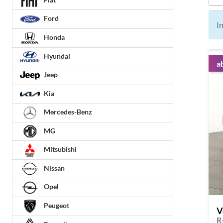
Ford
I
Honda
Hyundai
a
Jeep
Kia
Mercedes-Benz
MG
Mitsubishi
Nissan
Opel
Peugeot
V