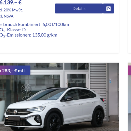
6.139,– €
Details
Fahrzeug pa
cl. 20% MwSt.
kl. NoVA
erbrauch kombiniert:
6,00 l/100km
O
-Klasse:
D
2
O
-Emissionen:
135,00 g/km
2
b 283,– € mtl.