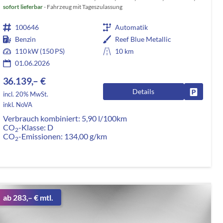
sofort lieferbar
Fahrzeug mit Tageszulassung
100646
Automatik
Benzin
Reef Blue Metallic
110 kW (150 PS)
10 km
01.06.2026
36.139,– €
Details
rken
Fahrzeug
incl. 20% MwSt.
inkl. NoVA
Verbrauch kombiniert:
5,90 l/100km
CO
-Klasse:
D
2
CO
-Emissionen:
134,00 g/km
2
ab 283,– € mtl.