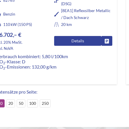
82765
(DSG)
[8EA1] Reflexsilber Metallic
Benzin
/ Dach Schwarz
110 kW (150 PS)
20 km
6.702,– €
Details
Fahrzeug pa
cl. 20% MwSt.
kl. NoVA
erbrauch kombiniert:
5,80 l/100km
O
-Klasse:
D
2
O
-Emissionen:
132,00 g/km
2
tensätze pro Seite:
10
20
50
100
250