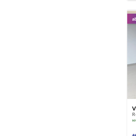
a
V
so