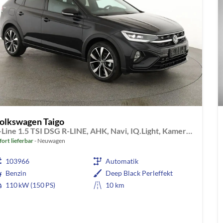
olkswagen Taigo
R-Line 1.5 TSI DSG R-LINE, AHK, Navi, IQ.Light, Kamera, ACC, Winter
fort lieferbar
Neuwagen
103966
Automatik
Benzin
Deep Black Perleffekt
110 kW (150 PS)
10 km