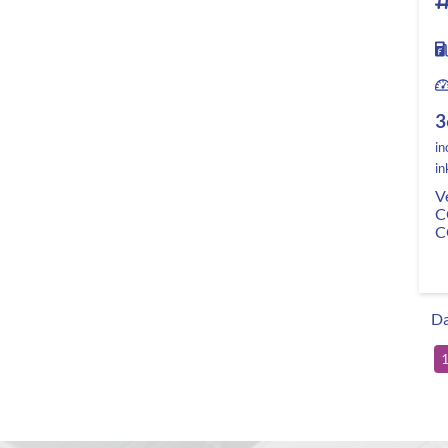
3
in
in
V
C
C
Da