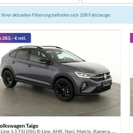
n Ihrer aktuellen Filterung befinden sich
108
Fahrzeuge:
b 283,– € mtl.
olkswagen Taigo
R-Line 1.5 TSI DSG R-Line, AHK, Navi, Matrix, Kamera, ACC, Winter, 4 J.-Garantie