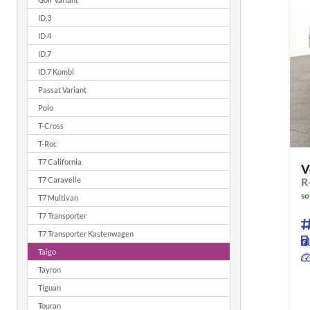
ID.3
ID.4
ID.7
ID.7 Kombi
Passat Variant
Polo
T-Cross
T-Roc
T7 California
V
T7 Caravelle
so
T7 Multivan
T7 Transporter
T7 Transporter Kastenwagen
Taigo
Tayron
Tiguan
Touran