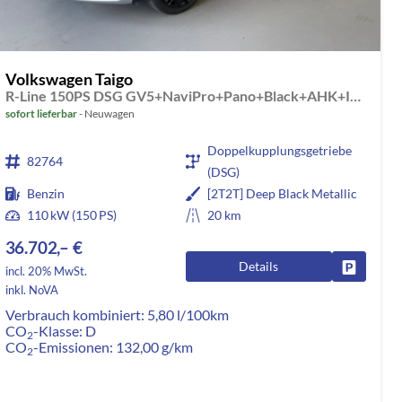
Volkswagen Taigo
R-Line 150PS DSG GV5+NaviPro+Pano+Black+AHK+IQ.Drive+IQ.Light+Kessy+Kamera
sofort lieferbar
Neuwagen
Doppelkupplungsgetriebe
82764
(DSG)
Benzin
[2T2T] Deep Black Metallic
110 kW (150 PS)
20 km
36.702,– €
Details
rken
Fahrzeug
incl. 20% MwSt.
inkl. NoVA
Verbrauch kombiniert:
5,80 l/100km
CO
-Klasse:
D
2
CO
-Emissionen:
132,00 g/km
2