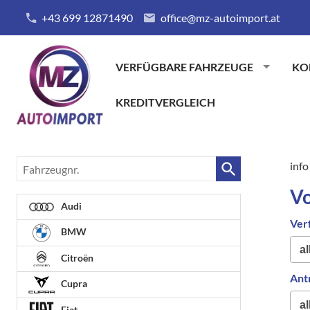
+43 699 12871490
office@mz-autoimport.at
VERFÜGBARE FAHRZEUGE
KO
KREDITVERGLEICH
Fahrzeugnr.
info
Vo
Audi
Ver
BMW
Citroën
Ant
Cupra
Fiat