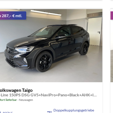
b 287,– € mtl.
olkswagen Taigo
R-Line 150PS DSG GV5+NaviPro+Pano+Black+AHK+IQ.Drive+IQ.Light+Kessy+Kamera
fort lieferbar
Neuwagen
Doppelkupplungsgetriebe