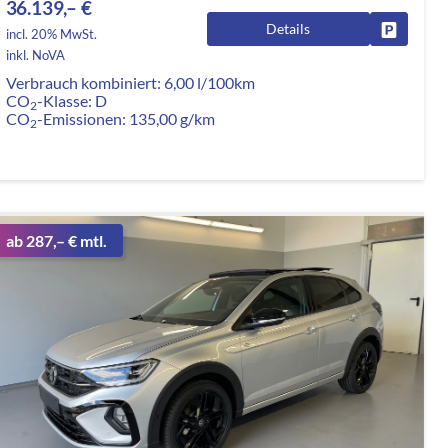
36.139,– €
Details
rken
Fahrzeug
incl. 20% MwSt.
inkl. NoVA
Verbrauch kombiniert:
6,00 l/100km
CO
-Klasse:
D
2
CO
-Emissionen:
135,00 g/km
2
ab 287,– € mtl.