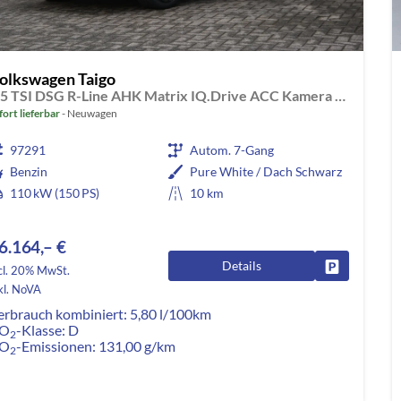
olkswagen Taigo
1.5 TSI DSG R-Line AHK Matrix IQ.Drive ACC Kamera App-Navi
fort lieferbar
Neuwagen
97291
Autom. 7-Gang
Benzin
Pure White / Dach Schwarz
110 kW (150 PS)
10 km
6.164,– €
Details
Fahrzeug pa
cl. 20% MwSt.
kl. NoVA
erbrauch kombiniert:
5,80 l/100km
O
-Klasse:
D
2
O
-Emissionen:
131,00 g/km
2