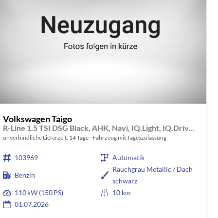
Volkswagen Taigo
R-Line 1.5 TSI DSG Black, AHK, Navi, IQ.Light, IQ.Drive, Kamera, ACC, Winter, 18-Zoll
unverbindliche Lieferzeit:
14 Tage
Fahrzeug mit Tageszulassung
103969
Automatik
Rauchgrau Metallic / Dach
Benzin
schwarz
110 kW (150 PS)
10 km
01.07.2026