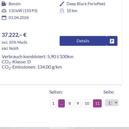
Benzin
Deep Black Perleffekt
110 kW (150 PS)
10 km
01.04.2026
37.222,– €
Details
rken
Fahrzeug
incl. 20% MwSt.
inkl. NoVA
Verbrauch kombiniert:
5,90 l/100km
CO
-Klasse:
D
2
CO
-Emissionen:
134,00 g/km
2
Seiten:
Seite:
1
...
8
9
10
11