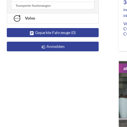
3
Transporter Kastenwagen
in
in
Volvo
V
C
Geparkte Fahrzeuge (
0
)
C
Anmelden
a