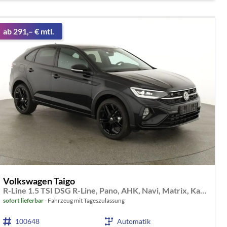
ab 291,– € mtl.
Volkswagen Taigo
R-Line 1.5 TSI DSG R-Line, Pano, AHK, Navi, Matrix, Kamera, ACC, Winter, 4 J.-Garantie
sofort lieferbar
Fahrzeug mit Tageszulassung
100648
Automatik