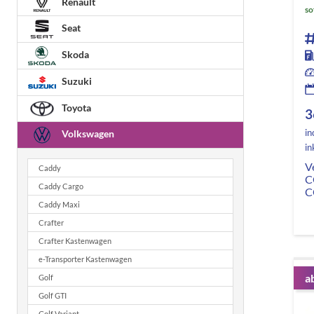
Renault
so
Seat
Skoda
Suzuki
Toyota
3
in
Volkswagen
in
V
Caddy
C
Caddy Cargo
C
Caddy Maxi
Crafter
Crafter Kastenwagen
e-Transporter Kastenwagen
a
Golf
Golf GTI
Golf Variant