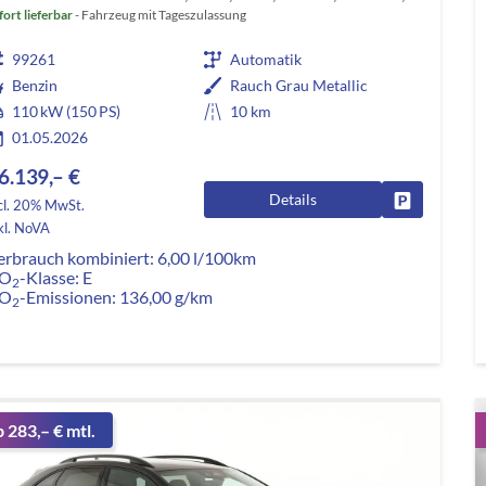
fort lieferbar
Fahrzeug mit Tageszulassung
99261
Automatik
Benzin
Rauch Grau Metallic
110 kW (150 PS)
10 km
01.05.2026
6.139,– €
Details
Fahrzeug pa
cl. 20% MwSt.
kl. NoVA
erbrauch kombiniert:
6,00 l/100km
O
-Klasse:
E
2
O
-Emissionen:
136,00 g/km
2
b 283,– € mtl.