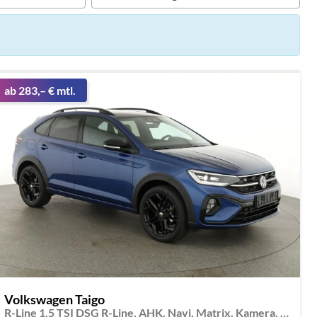
ab 283,– € mtl.
Volkswagen Taigo
R-Line 1.5 TSI DSG R-Line, AHK, Navi, Matrix, Kamera, ACC, Winter, 4 J.-Garantie