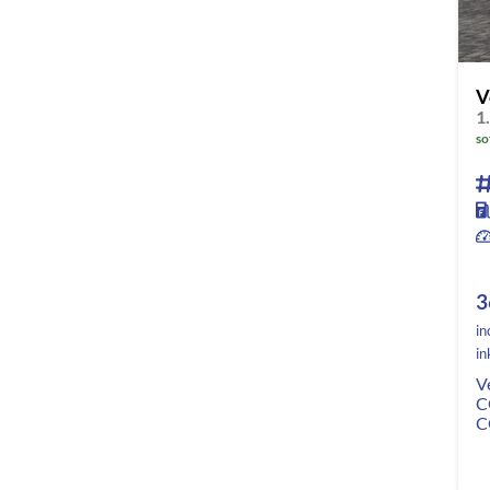
V
so
3
in
in
V
C
C