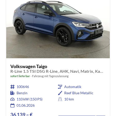
Volkswagen Taigo
R-Line 1.5 TSI DSG R-Line, AHK, Navi, Matrix, Kamera, ACC, Winter, 4 J.-Garantie
sofort lieferbar
Fahrzeug mit Tageszulassung
100646
Automatik
Benzin
Reef Blue Metallic
110 kW (150 PS)
10 km
01.06.2026
36.139,– €