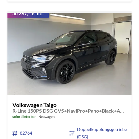
ab 287,– € mtl.
Volkswagen Taigo
R-Line 150PS DSG GV5+NaviPro+Pano+Black+AHK+IQ.Drive+IQ.Light+Kessy+Kamera
sofort lieferbar
Neuwagen
Doppelkupplungsgetriebe
82764
(DSG)