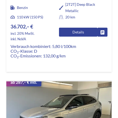
[2T2T] Deep Black
Benzin
Metallic
110 kW (150 PS)
20 km
36.702,– €
Details
Fahrzeug
incl. 20% MwSt.
inkl. NoVA
Verbrauch kombiniert:
5,80 l/100km
CO
-Klasse:
D
2
CO
-Emissionen:
132,00 g/km
2
ab 287,– € mtl.