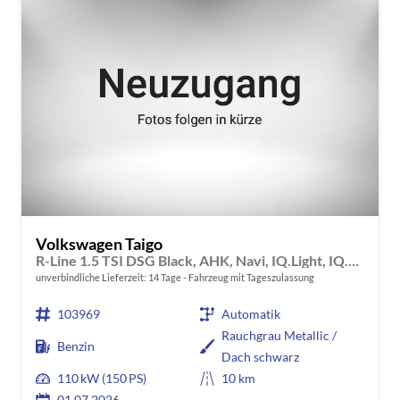
Volkswagen Taigo
R-Line 1.5 TSI DSG Black, AHK, Navi, IQ.Light, IQ.Drive, Kamera, ACC, Winter, 18-Zoll
unverbindliche Lieferzeit:
14 Tage
Fahrzeug mit Tageszulassung
103969
Automatik
Rauchgrau Metallic /
Benzin
Dach schwarz
110 kW (150 PS)
10 km
01.07.2026