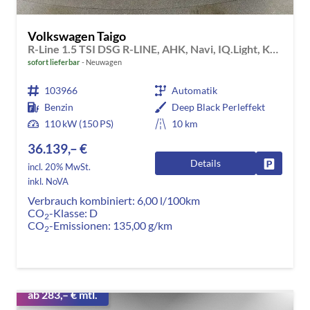
Volkswagen Taigo
R-Line 1.5 TSI DSG R-LINE, AHK, Navi, IQ.Light, Kamera, ACC, Winter
sofort lieferbar
Neuwagen
103966
Automatik
Benzin
Deep Black Perleffekt
110 kW (150 PS)
10 km
36.139,– €
Details
Fahrzeug
incl. 20% MwSt.
inkl. NoVA
Verbrauch kombiniert:
6,00 l/100km
CO
-Klasse:
D
2
CO
-Emissionen:
135,00 g/km
2
ab 283,– € mtl.