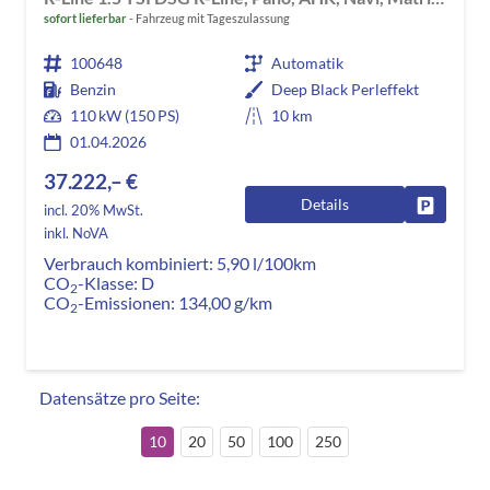
sofort lieferbar
Fahrzeug mit Tageszulassung
100648
Automatik
Benzin
Deep Black Perleffekt
110 kW (150 PS)
10 km
01.04.2026
37.222,– €
Details
Fahrzeug
incl. 20% MwSt.
inkl. NoVA
Verbrauch kombiniert:
5,90 l/100km
CO
-Klasse:
D
2
CO
-Emissionen:
134,00 g/km
2
Datensätze pro Seite:
10
20
50
100
250