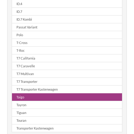
ID.4
ID.7
ID.7 Kombi
Passat Variant
Polo
T-Cross
T-Roc
T7 California
T7 Caravelle
T7 Multivan
T7 Transporter
T7 Transporter Kastenwagen
Taigo
Tayron
Tiguan
Touran
Transporter Kastenwagen