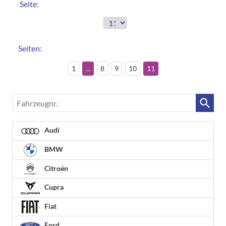
Seite:
Seiten:
1
...
8
9
10
11
Fahrzeugnr.
Audi
BMW
Citroën
Cupra
Fiat
Ford