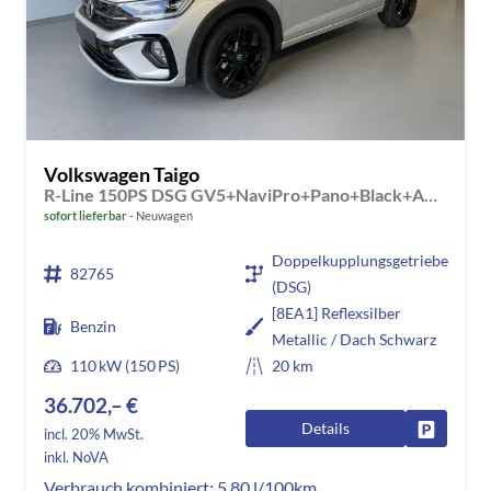
Volkswagen Taigo
R-Line 150PS DSG GV5+NaviPro+Pano+Black+AHK+IQ.Drive+IQ.Light+Kessy+Kamera
sofort lieferbar
Neuwagen
Doppelkupplungsgetriebe
82765
(DSG)
[8EA1] Reflexsilber
Benzin
Metallic / Dach Schwarz
110 kW (150 PS)
20 km
36.702,– €
Details
Fahrzeug
incl. 20% MwSt.
inkl. NoVA
Verbrauch kombiniert:
5,80 l/100km