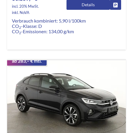
Details
Fahrzeug
incl. 20% MwSt.
inkl. NoVA
Verbrauch kombiniert:
5,90 l/100km
CO
-Klasse:
D
2
CO
-Emissionen:
134,00 g/km
2
ab 283,– € mtl.