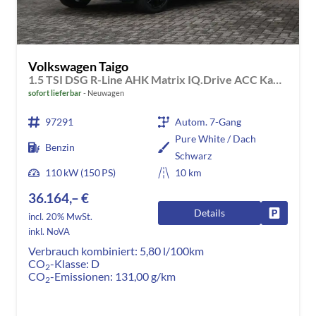
Volkswagen Taigo
1.5 TSI DSG R-Line AHK Matrix IQ.Drive ACC Kamera App-Navi
sofort lieferbar
Neuwagen
97291
Autom. 7-Gang
Pure White / Dach
Benzin
Schwarz
110 kW (150 PS)
10 km
36.164,– €
Details
Fahrzeug
incl. 20% MwSt.
inkl. NoVA
Verbrauch kombiniert:
5,80 l/100km
CO
-Klasse:
D
2
CO
-Emissionen:
131,00 g/km
2