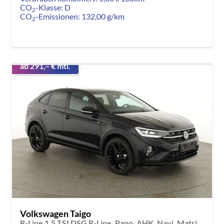
CO
-Klasse:
D
2
CO
-Emissionen:
132,00 g/km
2
ab 291,– € mtl.
Volkswagen Taigo
R-Line 1.5 TSI DSG R-Line, Pano, AHK, Navi, Matrix, Kamera, ACC, Winter, 4 J.-Garantie