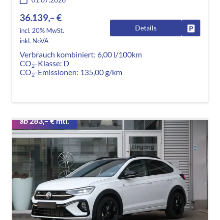
36.139,– €
Details
Fahrzeug
incl. 20% MwSt.
inkl. NoVA
Verbrauch kombiniert:
6,00 l/100km
CO
-Klasse:
D
2
CO
-Emissionen:
135,00 g/km
2
ab 283,– € mtl.