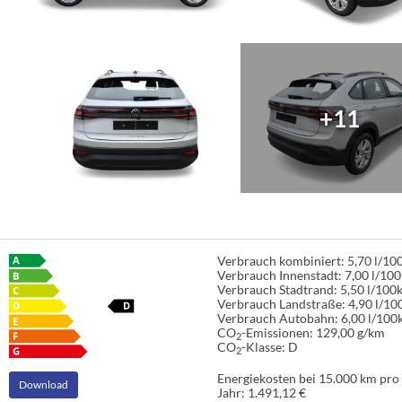
+11
Verbrauch kombiniert:
5,70 l/1
Verbrauch Innenstadt:
7,00 l/10
Verbrauch Stadtrand:
5,50 l/100
Verbrauch Landstraße:
4,90 l/1
Verbrauch Autobahn:
6,00 l/100
CO
-Emissionen:
129,00 g/km
2
CO
-Klasse:
D
2
Energiekosten bei 15.000 km pro
Download
Jahr:
1.491,12 €