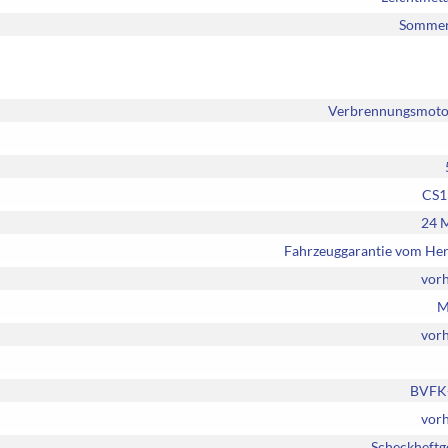
Sommer
Verbrennungsmotor
CS1
24 
Fahrzeuggarantie vom Her
vor
M
vor
BVFK-
vor
Scheckheftg