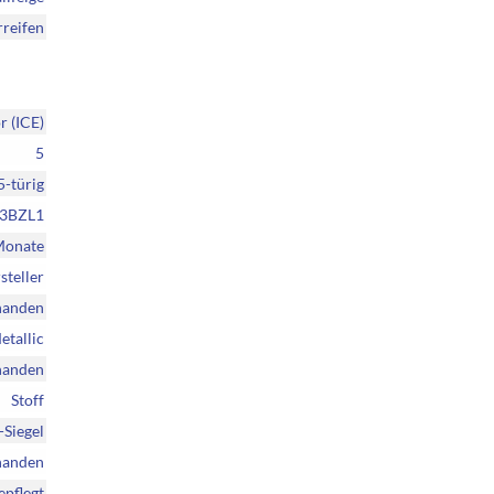
reifen
 (ICE)
5
5-türig
3BZL1
Monate
steller
handen
etallic
handen
Stoff
Siegel
handen
epflegt