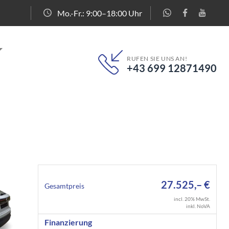
Mo.-Fr.: 9:00–18:00 Uhr
RUFEN SIE UNS AN!
+43 699 12871490
27.525,– €
Gesamtpreis
incl. 20% MwSt.
inkl. NoVA
Finanzierung