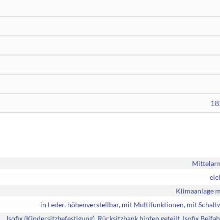
18
Mittelar
ele
Klimaanlage m
in Leder, höhenverstellbar, mit Multifunktionen, mit Schal
Isofix (Kindersitzbefestigung), Rücksitzbank hinten geteilt, Isofix Beifah