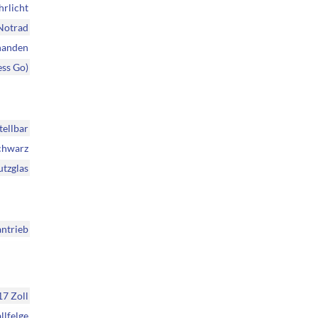
hrlicht
Notrad
handen
ess Go)
tellbar
chwarz
utzglas
ntrieb
17 Zoll
llfelge