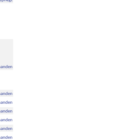
handen
handen
handen
handen
handen
handen
handen