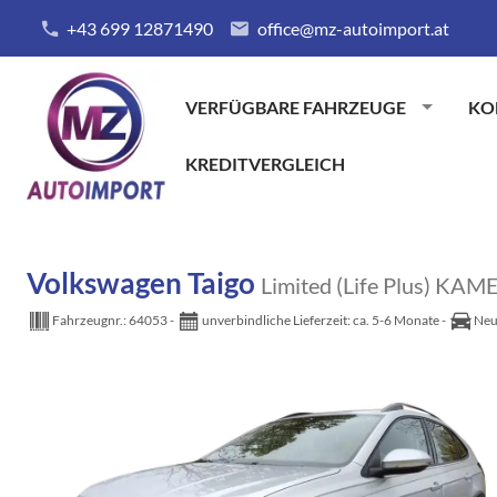
+43 699 12871490
office@mz-autoimport.at
VERFÜGBARE FAHRZEUGE
KO
KREDITVERGLEICH
Volkswagen Taigo
Limited (Life Plus) K
Fahrzeugnr.:
64053
unverbindliche Lieferzeit: ca. 5-6 Monate
Neu