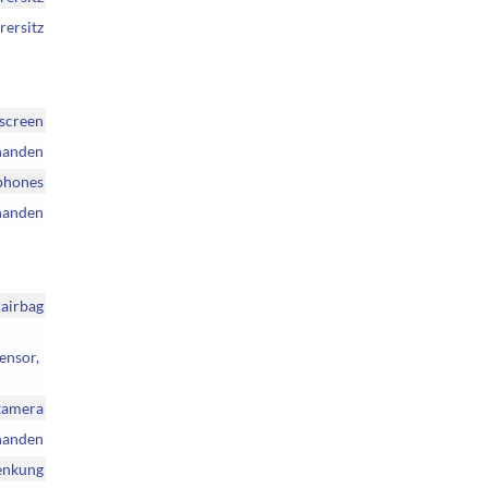
rersitz
hscreen
handen
tphones
handen
rairbag
ensor,
rkamera
handen
enkung