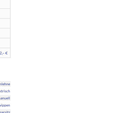
2,– €
mlehne
ktrisch
anuell
twippen
rersitz