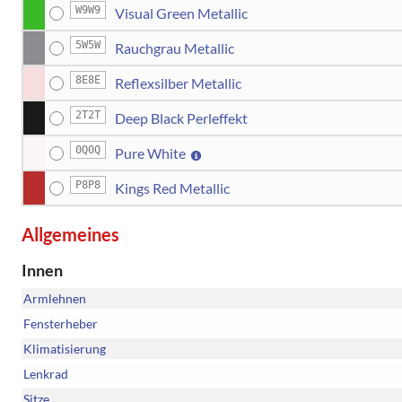
W9W9
Visual Green Metallic
5W5W
Rauchgrau Metallic
8E8E
Reflexsilber Metallic
2T2T
Deep Black Perleffekt
0Q0Q
Pure White
P8P8
Kings Red Metallic
Allgemeines
Innen
Armlehnen
Fensterheber
Klimatisierung
Lenkrad
Sitze