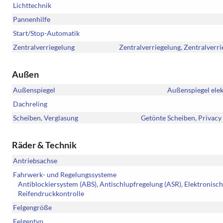
Lichttechnik
Pannenhilfe
Start/Stop-Automatik
Zentralverriegelung
Zentralverriegelung, Zentralverr
Außen
Außenspiegel
Außenspiegel elek
Dachreling
Scheiben, Verglasung
Getönte Scheiben, Privacy
Räder & Technik
Antriebsachse
Fahrwerk- und Regelungssysteme
Antiblockiersystem (ABS), Antischlupfregelung (ASR), Elektronisch
Reifendruckkontrolle
Felgengröße
Felgentyp