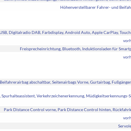
Höhenverstellbarer Fahrer- und Beifah
e USB, Digitalradio DAB, Farbdisplay, Android Auto, Apple CarPlay, Touc
vor
Freisprecheinrichtung, Bluetooth, Induktionsladen für Smar
vor
Beifahrerairbag abschaltbar, Seitenairbags Vorne, Gurtairbag, Fußgänge
t, Spurhalteassistent, Verkehrzeichenerkennung, Müdigkeitserkennungs-S
Park Distance Control vorne, Park Distance Control hinten, Rückfah
vor
Servol