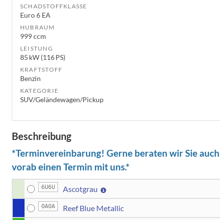
SCHADSTOFFKLASSE
Euro 6 EA
HUBRAUM
999 ccm
LEISTUNG
85 kW (116 PS)
KRAFTSTOFF
Benzin
KATEGORIE
SUV/Geländewagen/Pickup
Beschreibung
*Terminvereinbarung! Gerne beraten wir Sie auch b
vorab einen Termin mit uns.*
6U6U
Ascotgrau
0A0A
Reef Blue Metallic