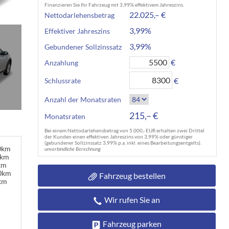
Finanzieren Sie Ihr Fahrzeug mit 3,99% effektivem Jahreszins.
22.025,– €
Nettodarlehensbetrag
3,99%
Effektiver Jahreszins
3,99%
Gebundener Sollzinssatz
€
Anzahlung
€
Schlussrate
Anzahl der Monatsraten
215,– €
Monatsraten
Bei einem Nettodarlehensbetrag von 5.000,- EUR erhalten zwei Drittel
der Kunden einen effektiven Jahreszins von 3,99% oder günstiger
(gebundener Sollzinssatz 3,99% p.a. inkl. eines Bearbeitungsentgelts).
00km
unverbindliche Berechnung
0km
km
00km
Fahrzeug bestellen
km
Wir rufen Sie an
Fahrzeug parken