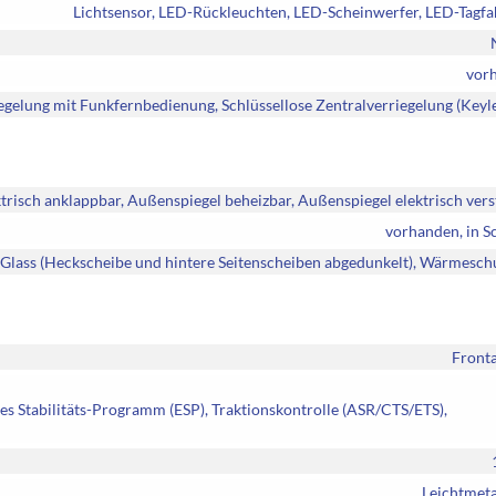
Lichtsensor, LED-Rückleuchten, LED-Scheinwerfer, LED-Tagfa
vor
iegelung mit Funkfernbedienung, Schlüssellose Zentralverriegelung (Keyl
trisch anklappbar, Außenspiegel beheizbar, Außenspiegel elektrisch vers
vorhanden, in S
 Glass (Heckscheibe und hintere Seitenscheiben abgedunkelt), Wärmesch
Fronta
es Stabilitäts-Programm (ESP), Traktionskontrolle (ASR/CTS/ETS),
Leichtmeta