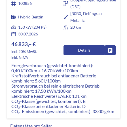
100856
(DSG)
[B0B0] Delfingrau
Hybrid Benzin
Metallic
150 kW (204 PS)
20 km
30.07.2026
46.833,– €
Details
Fahrzeug
incl. 20% MwSt.
inkl. NoVA
Energieverbrauch (gewichtet, kombiniert):
0,40 l/100km + 16,70 kWh/100km
Kraftstoffverbrauch bei entladener Batterie
kombiniert:
5,60 l/100km
Stromverbrauch bei rein elektrischem Betrieb
kombiniert:
17,50 kWh/100km
Elektrische Reichweite (EAER):
121 km
CO
-Klasse (gewichtet, kombiniert):
B
2
CO
-Klasse bei entladener Batterie:
D
2
CO
-Emissionen (gewichtet, kombiniert):
33,00 g/km
2
Datensätze pro Seite: