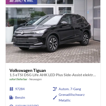
ab 364,– € mtl.
Volkswagen Tiguan
1.5 eTSI DSG Life AHK LED Plus Side-Assist elektr. Heckklappe
sofort lieferbar
Neuwagen
97284
Autom. 7-Gang
Grenadillschwarz
Benzin
Metallic
110 kW (150 PS)