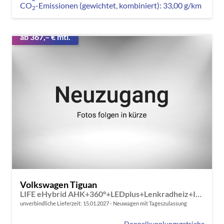
CO
-Emissionen (gewichtet, kombiniert):
33,00 g/km
2
ab 367,– € mtl.
Volkswagen Tiguan
LIFE eHybrid AHK+360°+LEDplus+Lenkradheiz+IQ.Drive+ACC+AppConnect+eHeck
unverbindliche Lieferzeit:
15.01.2027
Neuwagen mit Tageszulassung
Doppelkupplungsgetriebe