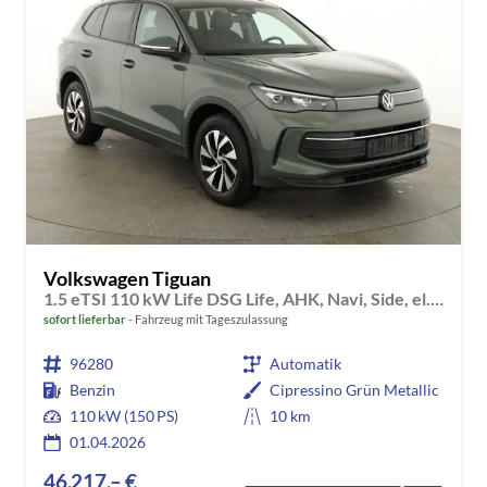
Volkswagen Tiguan
1.5 eTSI 110 kW Life DSG Life, AHK, Navi, Side, el. Klappe, LED-Plus, 5-J Garantie
sofort lieferbar
Fahrzeug mit Tageszulassung
96280
Automatik
Benzin
Cipressino Grün Metallic
110 kW (150 PS)
10 km
01.04.2026
46.217,– €