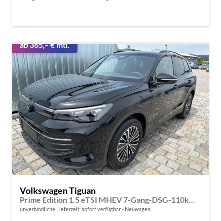
ab 365,– € mtl.
Volkswagen Tiguan
Prime Edition 1.5 eTSI MHEV 7-Gang-DSG-110kW/150PS-elektr. AHK-USB-AndroidAuto&AppleCarPlay-DAB-Bluetooth-ACC inkl. Travelassistent-3-Zonen-Klima-SHZ-LED-Fernlichtassist.-360°Kamera-2xPDC-WINTER-SUNSET-ALU18"-Ambientelicht-sofort verfügbar
unverbindliche Lieferzeit: sofort verfügbar
Neuwagen