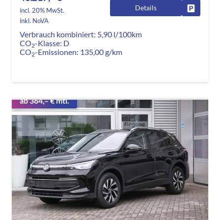
Details
Fahrzeug
incl. 20% MwSt.
inkl. NoVA
Verbrauch kombiniert:
5,90 l/100km
CO
-Klasse:
D
2
CO
-Emissionen:
135,00 g/km
2
ab 364,– € mtl.