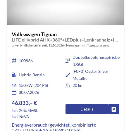
Volkswagen Tiguan
LIFE eHybrid AHK+360°+LEDplus+Lenkradheiz+IQ.Drive+ACC+AppConnect+eHeck
unverbindliche Lieferzeit:
15.10.2026
Neuwagen mit Tageszulassung
Doppelkupplungsgetriebe
100836
(DSG)
[F0F0] Oyster Silver
Hybrid Benzin
Metallic
150 kW (204 PS)
20 km
30.07.2026
46.833,– €
Details
Fahrzeug
incl. 20% MwSt.
inkl. NoVA
Energieverbrauch (gewichtet, kombiniert):
0,40 l/100km + 16,70 kWh/100km