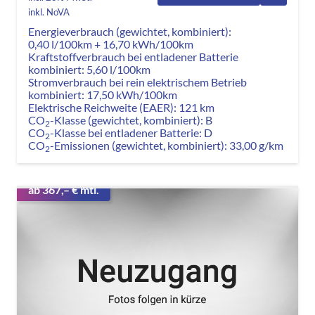
inkl. NoVA
Energieverbrauch (gewichtet, kombiniert):
0,40 l/100km + 16,70 kWh/100km
Kraftstoffverbrauch bei entladener Batterie
kombiniert:
5,60 l/100km
Stromverbrauch bei rein elektrischem Betrieb
kombiniert:
17,50 kWh/100km
Elektrische Reichweite (EAER):
121 km
CO
-Klasse (gewichtet, kombiniert):
B
2
CO
-Klasse bei entladener Batterie:
D
2
CO
-Emissionen (gewichtet, kombiniert):
33,00 g/km
2
ab 367,– € mtl.