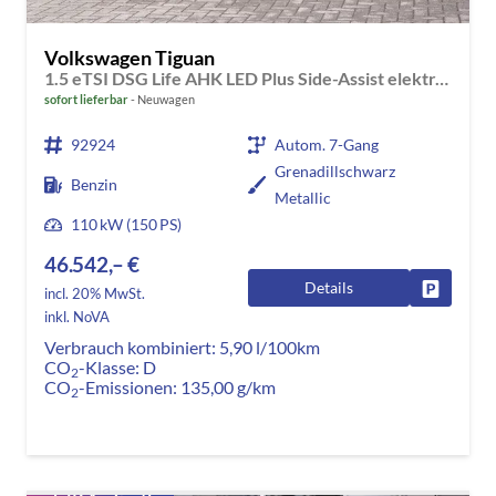
Volkswagen Tiguan
1.5 eTSI DSG Life AHK LED Plus Side-Assist elektr. Heckklappe
sofort lieferbar
Neuwagen
92924
Autom. 7-Gang
Grenadillschwarz
Benzin
Metallic
110 kW (150 PS)
46.542,– €
Details
Fahrzeug
incl. 20% MwSt.
inkl. NoVA
Verbrauch kombiniert:
5,90 l/100km
CO
-Klasse:
D
2
CO
-Emissionen:
135,00 g/km
2