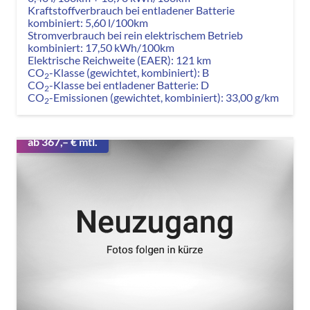
Kraftstoffverbrauch bei entladener Batterie
kombiniert:
5,60 l/100km
Stromverbrauch bei rein elektrischem Betrieb
kombiniert:
17,50 kWh/100km
Elektrische Reichweite (EAER):
121 km
CO
-Klasse (gewichtet, kombiniert):
B
2
CO
-Klasse bei entladener Batterie:
D
2
CO
-Emissionen (gewichtet, kombiniert):
33,00 g/km
2
ab 367,– € mtl.