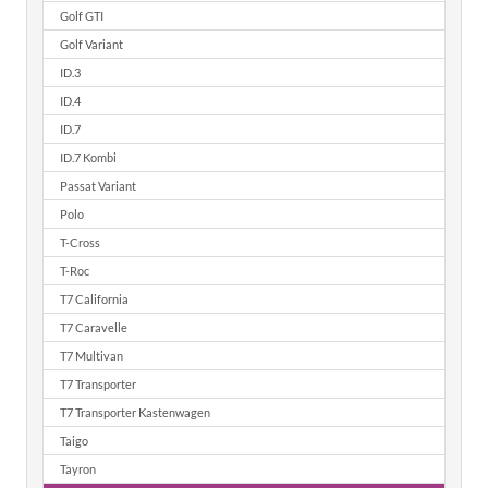
Golf GTI
Golf Variant
ID.3
ID.4
ID.7
ID.7 Kombi
Passat Variant
Polo
T-Cross
T-Roc
T7 California
T7 Caravelle
T7 Multivan
T7 Transporter
T7 Transporter Kastenwagen
Taigo
Tayron