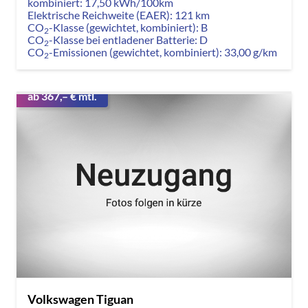
kombiniert:
17,50 kWh/100km
Elektrische Reichweite (EAER):
121 km
CO
-Klasse (gewichtet, kombiniert):
B
2
CO
-Klasse bei entladener Batterie:
D
2
CO
-Emissionen (gewichtet, kombiniert):
33,00 g/km
2
ab 367,– € mtl.
Volkswagen Tiguan