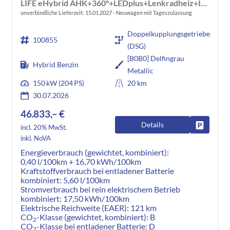
LIFE eHybrid AHK+360°+LEDplus+Lenkradheiz+IQ.Drive+ACC+AppConnect+eHeck
unverbindliche Lieferzeit:
15.01.2027
Neuwagen mit Tageszulassung
Doppelkupplungsgetriebe
100855
(DSG)
[B0B0] Delfingrau
Hybrid Benzin
Metallic
150 kW (204 PS)
20 km
30.07.2026
46.833,– €
Details
Fahrzeug
incl. 20% MwSt.
inkl. NoVA
Energieverbrauch (gewichtet, kombiniert):
0,40 l/100km + 16,70 kWh/100km
Kraftstoffverbrauch bei entladener Batterie
kombiniert:
5,60 l/100km
Stromverbrauch bei rein elektrischem Betrieb
kombiniert:
17,50 kWh/100km
Elektrische Reichweite (EAER):
121 km
CO
-Klasse (gewichtet, kombiniert):
B
2
CO
-Klasse bei entladener Batterie:
D
2