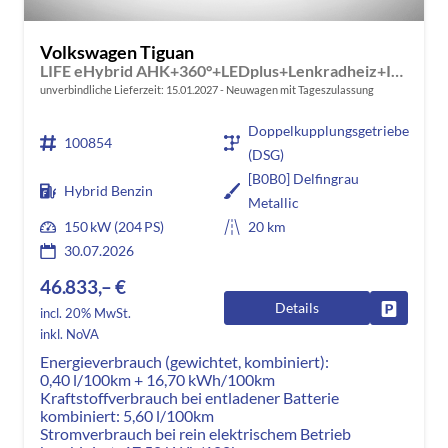
Volkswagen Tiguan
LIFE eHybrid AHK+360°+LEDplus+Lenkradheiz+IQ.Drive+ACC+AppConnect+eHeck
unverbindliche Lieferzeit:
15.01.2027
Neuwagen mit Tageszulassung
Doppelkupplungsgetriebe
100854
(DSG)
[B0B0] Delfingrau
Hybrid Benzin
Metallic
150 kW (204 PS)
20 km
30.07.2026
46.833,– €
Details
Fahrzeug
incl. 20% MwSt.
inkl. NoVA
Energieverbrauch (gewichtet, kombiniert):
0,40 l/100km + 16,70 kWh/100km
Kraftstoffverbrauch bei entladener Batterie
kombiniert:
5,60 l/100km
Stromverbrauch bei rein elektrischem Betrieb