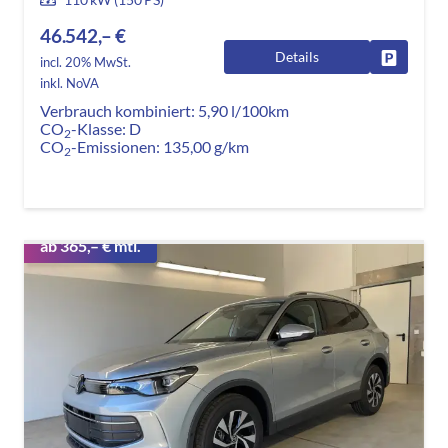
46.542,– €
Details
Fahrzeug
incl. 20% MwSt.
inkl. NoVA
Verbrauch kombiniert:
5,90 l/100km
CO
-Klasse:
D
2
CO
-Emissionen:
135,00 g/km
2
ab 365,– € mtl.