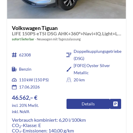
Volkswagen Tiguan
LIFE 150PS eTSI DSG AHK+360°+Navi+IQ.Light+Lenkradheiz+IQ.Drive+ACC+eHeck
sofort lieferbar
Neuwagen mit Tageszulassung
Doppelkupplungsgetriebe
62308
(DSG)
[F0F0] Oyster Silver
Benzin
Metallic
110 kW (150 PS)
20 km
17.06.2026
46.562,– €
Details
Fahrzeug
incl. 20% MwSt.
inkl. NoVA
Verbrauch kombiniert:
6,20 l/100km
CO
-Klasse:
E
2
CO
-Emissionen:
140,00 g/km
2