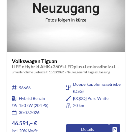
Volkswagen Tiguan
LIFE eHybrid AHK+360°+LEDplus+Lenkradheiz+IQ.Drive+ACC+AppConnect+eHeck
unverbindliche Lieferzeit:
15.10.2026
Neuwagen mit Tageszulassung
Doppelkupplungsgetriebe
96666
(DSG)
Hybrid Benzin
[0Q0Q] Pure White
150 kW (204 PS)
20 km
30.07.2026
46.591,– €
Details
Fahrzeug
incl. 20% MwSt.