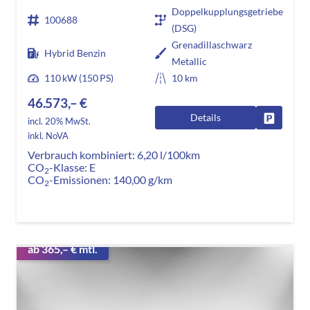
Doppelkupplungsgetriebe
100688
(DSG)
Grenadillaschwarz
Hybrid Benzin
Metallic
110 kW (150 PS)
10 km
46.573,– €
Details
Fahrzeug
incl. 20% MwSt.
inkl. NoVA
Verbrauch kombiniert:
6,20 l/100km
CO
-Klasse:
E
2
CO
-Emissionen:
140,00 g/km
2
ab 365,– € mtl.