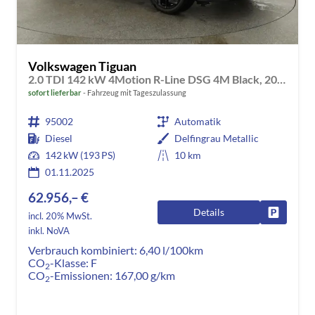
Volkswagen Tiguan
2.0 TDI 142 kW 4Motion R-Line DSG 4M Black, 20-Zoll, Pano, Leder, IQ.Light, AHK, Navi, Side, AreaView, Winter
sofort lieferbar
Fahrzeug mit Tageszulassung
95002
Automatik
Diesel
Delfingrau Metallic
142 kW (193 PS)
10 km
01.11.2025
62.956,– €
Details
Fahrzeug
incl. 20% MwSt.
inkl. NoVA
Verbrauch kombiniert:
6,40 l/100km
CO
-Klasse:
F
2
CO
-Emissionen:
167,00 g/km
2