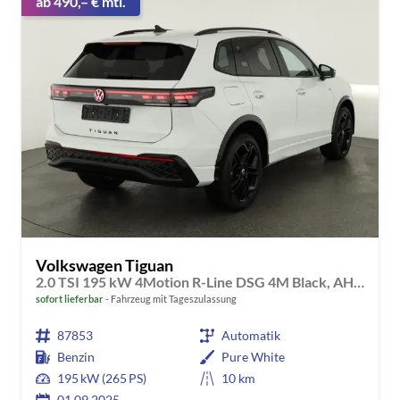
ab 490,– € mtl.
Volkswagen Tiguan
2.0 TSI 195 kW 4Motion R-Line DSG 4M Black, AHK, IQ.Light, 20-Zoll, Navi, Side, AreaView, sofort
sofort lieferbar
Fahrzeug mit Tageszulassung
87853
Automatik
Benzin
Pure White
195 kW (265 PS)
10 km
01.09.2025