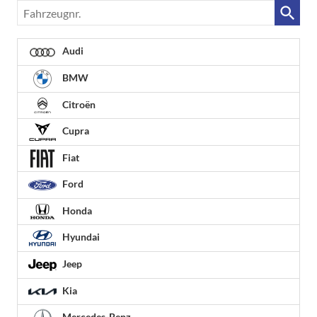
Fahrzeugnr.
Audi
BMW
Citroën
Cupra
Fiat
Ford
Honda
Hyundai
Jeep
Kia
Mercedes-Benz