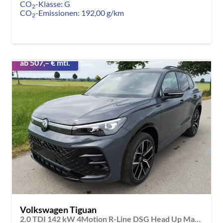
CO
-Klasse:
G
2
CO
-Emissionen:
192,00 g/km
2
ab 507,– € mtl.
Volkswagen Tiguan
2.0 TDI 142 kW 4Motion R-Line DSG Head Up Matrix GV5