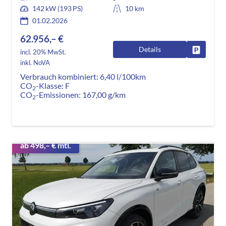
142 kW (193 PS)
10 km
01.02.2026
62.956,– €
Details
Fahrzeug
incl. 20% MwSt.
inkl. NoVA
Verbrauch kombiniert:
6,40 l/100km
CO
-Klasse:
F
2
CO
-Emissionen:
167,00 g/km
2
ab 498,– € mtl.