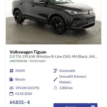
Volkswagen Tiguan
2.0 TSI 195 kW 4Motion R-Line DSG 4M Black, AHK, IQ.Light, 20-Zoll, Navi, Side, AreaView, sofort
sofort lieferbar
Vorführwagen
95049
Automatik
Grenadill Schwarz
Benzin
Metallic
195 kW (265 PS)
1.000 km
01.02.2026
64.833,– €