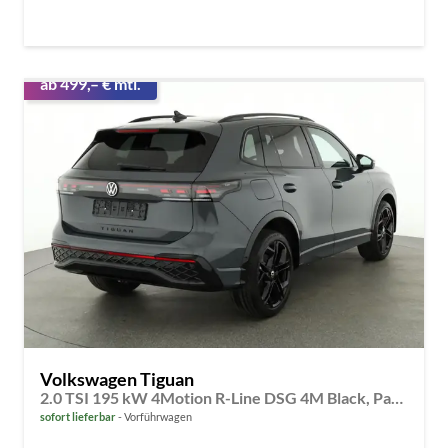
ab 499,– € mtl.
Volkswagen Tiguan
2.0 TSI 195 kW 4Motion R-Line DSG 4M Black, Pano, AHK, IQ.Light, 20-Zoll, Navi, Side, AreaView, sofort
sofort lieferbar
Vorführwagen