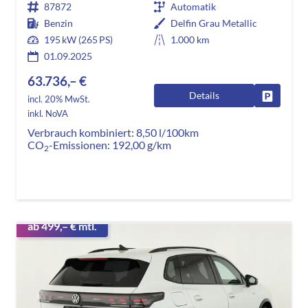
87872
Automatik
Benzin
Delfin Grau Metallic
195 kW (265 PS)
1.000 km
01.09.2025
63.736,– €
Details
Fahrzeug
incl. 20% MwSt.
inkl. NoVA
Verbrauch kombiniert:
8,50 l/100km
CO
-Emissionen:
192,00 g/km
2
ab 499,– € mtl.