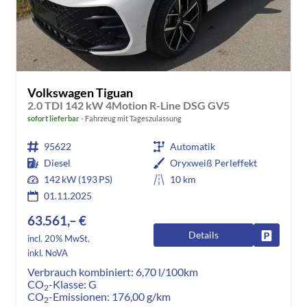
Volkswagen Tiguan
2.0 TDI 142 kW 4Motion R-Line DSG GV5
sofort lieferbar
Fahrzeug mit Tageszulassung
95622
Automatik
Diesel
Oryxweiß Perleffekt
142 kW (193 PS)
10 km
01.11.2025
63.561,– €
Details
Fahrzeug
incl. 20% MwSt.
inkl. NoVA
Verbrauch kombiniert:
6,70 l/100km
CO
-Klasse:
G
2
CO
-Emissionen:
176,00 g/km
2