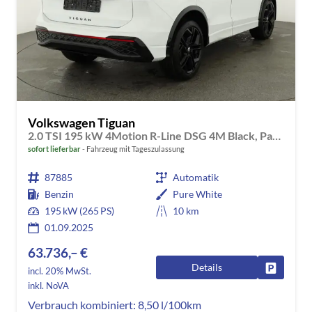
Volkswagen Tiguan
2.0 TSI 195 kW 4Motion R-Line DSG 4M Black, Pano, AHK, IQ.Light, 20-Zoll, Navi, Side, AreaView, sofort
sofort lieferbar
Fahrzeug mit Tageszulassung
87885
Automatik
Benzin
Pure White
195 kW (265 PS)
10 km
01.09.2025
63.736,– €
Details
Fahrzeug
incl. 20% MwSt.
inkl. NoVA
Verbrauch kombiniert:
8,50 l/100km