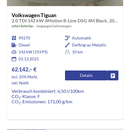
Volkswagen Tiguan
2.0 TDI 142 kW 4Motion R-Line DSG 4M Black, 20-Zoll, Pano, Leder, IQ.Light, AHK, Navi, Side, AreaView, Winter
sofort lieferbar
Jungwagen/Jahreswagen
99270
Automatik
Diesel
Delfingrau Metallic
142 kW (193 PS)
10 km
01.12.2025
62.142,– €
Details
Fahrzeug
incl. 20% MwSt.
inkl. NoVA
Verbrauch kombiniert:
6,50 l/100km
CO
-Klasse:
F
2
CO
-Emissionen:
171,00 g/km
2