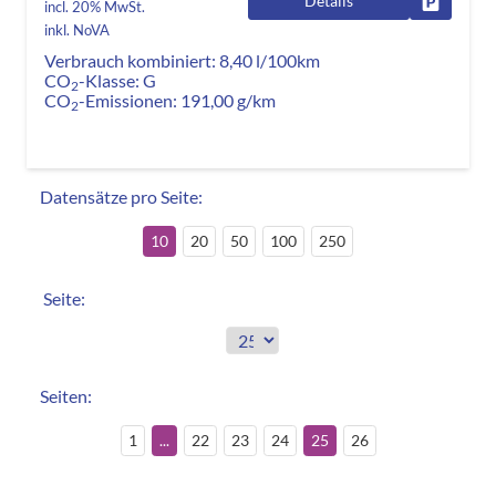
Details
Fahrzeug
incl. 20% MwSt.
inkl. NoVA
Verbrauch kombiniert:
8,40 l/100km
CO
-Klasse:
G
2
CO
-Emissionen:
191,00 g/km
2
Datensätze pro Seite:
10
20
50
100
250
Seite:
Seiten:
1
...
22
23
24
25
26