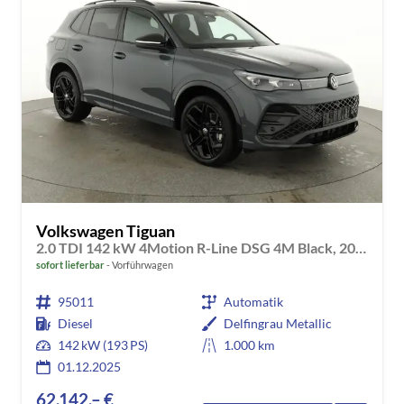
Volkswagen Tiguan
2.0 TDI 142 kW 4Motion R-Line DSG 4M Black, 20-Zoll, Pano, Leder, IQ.Light, AHK, Navi, Side, AreaView, Winter
sofort lieferbar
Vorführwagen
95011
Automatik
Diesel
Delfingrau Metallic
142 kW (193 PS)
1.000 km
01.12.2025
62.142,– €