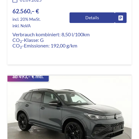
62.560,– €
Details
Fahrzeug
incl. 20% MwSt.
inkl. NoVA
Verbrauch kombiniert:
8,50 l/100km
CO
-Klasse:
G
2
CO
-Emissionen:
192,00 g/km
2
ab 493,– € mtl.