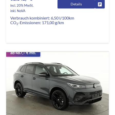
Details
Fahrzeug
incl. 20% MwSt.
inkl. NoVA
Verbrauch kombiniert:
6,50 l/100km
CO
-Emissionen:
171,00 g/km
2
ab 487,– € mtl.