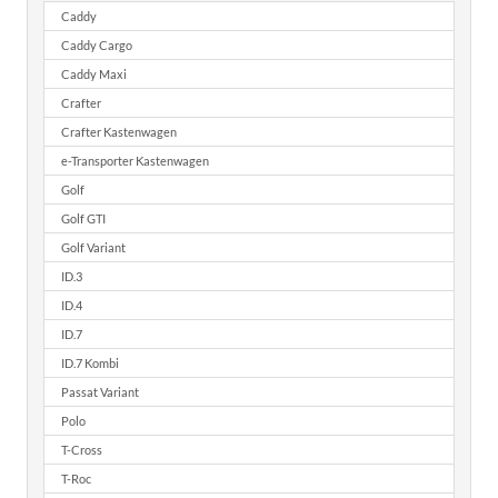
Caddy
Caddy Cargo
Caddy Maxi
Crafter
Crafter Kastenwagen
e-Transporter Kastenwagen
Golf
Golf GTI
Golf Variant
ID.3
ID.4
ID.7
ID.7 Kombi
Passat Variant
Polo
T-Cross
T-Roc