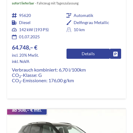
sofort lieferbar
Fahrzeug mit Tageszulassung
95620
Automatik
Diesel
Delfingrau Metallic
142 kW (193 PS)
10 km
01.07.2025
64.748,– €
Details
Fahrzeug
incl. 20% MwSt.
inkl. NoVA
Verbrauch kombiniert:
6,70 l/100km
CO
-Klasse:
G
2
CO
-Emissionen:
176,00 g/km
2
ab 508,– € mtl.