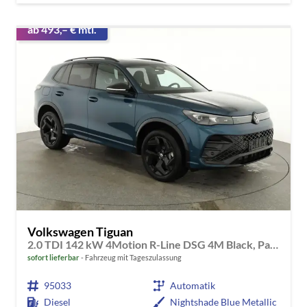
ab 493,– € mtl.
Volkswagen Tiguan
2.0 TDI 142 kW 4Motion R-Line DSG 4M Black, Pano, IQ.Light, AHK, Navi, Side, AreaView, Winter, sofort
sofort lieferbar
Fahrzeug mit Tageszulassung
95033
Automatik
Diesel
Nightshade Blue Metallic