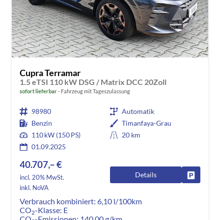
Cupra Terramar
1.5 eTSI 110 kW DSG / Matrix DCC 20Zoll
sofort lieferbar
Fahrzeug mit Tageszulassung
98980
Automatik
Benzin
Timanfaya-Grau
110 kW (150 PS)
20 km
01.09.2025
40.707,– €
Details
Fahrzeug
incl. 20% MwSt.
inkl. NoVA
Verbrauch kombiniert:
6,10 l/100km
CO
-Klasse:
E
2
CO
-Emissionen:
140,00 g/km