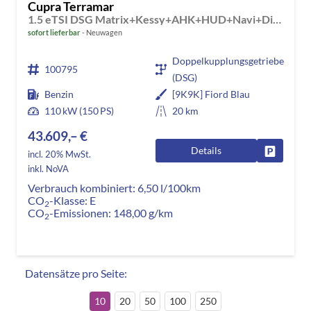
Cupra Terramar
1.5 eTSI DSG Matrix+Kessy+AHK+HUD+Navi+Dinamica+360°+eHeck+GV5
sofort lieferbar
Neuwagen
Doppelkupplungsgetriebe
100795
(DSG)
Benzin
[9K9K] Fiord Blau
110 kW (150 PS)
20 km
43.609,– €
Details
Fahrzeug
incl. 20% MwSt.
inkl. NoVA
Verbrauch kombiniert:
6,50 l/100km
CO
-Klasse:
E
2
CO
-Emissionen:
148,00 g/km
2
Datensätze pro Seite:
10
20
50
100
250