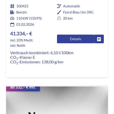
100425
Automatik
Benzin
Fjord Blau Uni (9K)
110 kW (150 PS)
20 km
01.02.2026
41.334,– €
Details
Fahrzeug
incl. 20% MwSt.
inkl. NoVA
Verbrauch kombiniert:
6,10 l/100km
CO
-Klasse:
E
2
CO
-Emissionen:
138,00 g/km
2
ab 332,– € mtl.