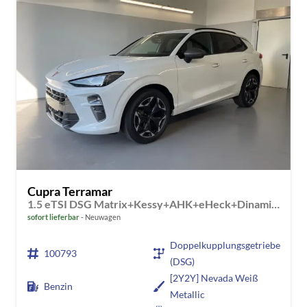
Cupra Terramar
1.5 eTSI DSG Matrix+Kessy+AHK+eHeck+Dinamica+CarPlay+eHeck+GV5
sofort lieferbar
Neuwagen
Doppelkupplungsgetriebe
100793
(DSG)
[2Y2Y] Nevada Weiß
Benzin
Metallic