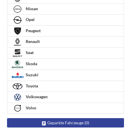
Nissan
Opel
Peugeot
Renault
Seat
Skoda
Suzuki
Toyota
Volkswagen
Volvo
Geparkte Fahrzeuge (
0
)