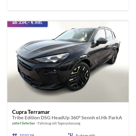
ab 334,– € mtl.
Cupra Terramar
Tribe Edition DSG HeadUp 360° Sennh el.Hk ParkA
sofort lieferbar
Fahrzeug mit Tageszulassung
103129
Automatik