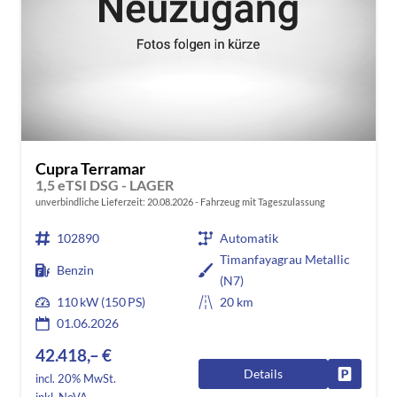
Cupra Terramar
1,5 eTSI DSG - LAGER
unverbindliche Lieferzeit:
20.08.2026
Fahrzeug mit Tageszulassung
102890
Automatik
Timanfayagrau Metallic
Benzin
(N7)
110 kW (150 PS)
20 km
01.06.2026
42.418,– €
Details
Fahrzeug
incl. 20% MwSt.
inkl. NoVA