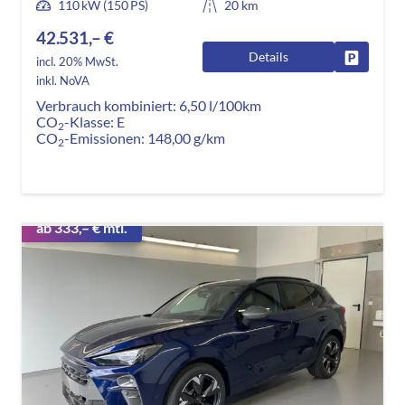
110 kW (150 PS)
20 km
42.531,– €
Details
Fahrzeug
incl. 20% MwSt.
inkl. NoVA
Verbrauch kombiniert:
6,50 l/100km
CO
-Klasse:
E
2
CO
-Emissionen:
148,00 g/km
2
ab 333,– € mtl.