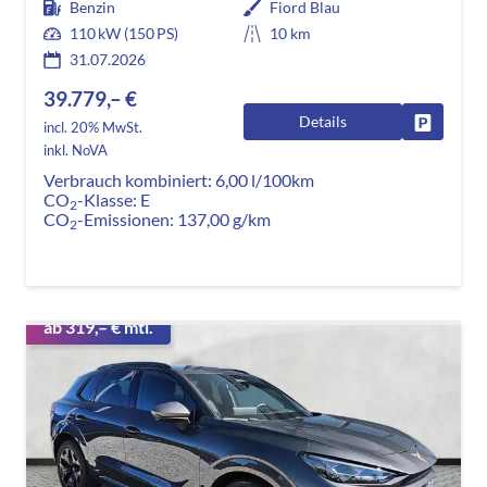
Benzin
Fiord Blau
110 kW (150 PS)
10 km
31.07.2026
39.779,– €
Details
Fahrzeug
incl. 20% MwSt.
inkl. NoVA
Verbrauch kombiniert:
6,00 l/100km
CO
-Klasse:
E
2
CO
-Emissionen:
137,00 g/km
2
ab 319,– € mtl.