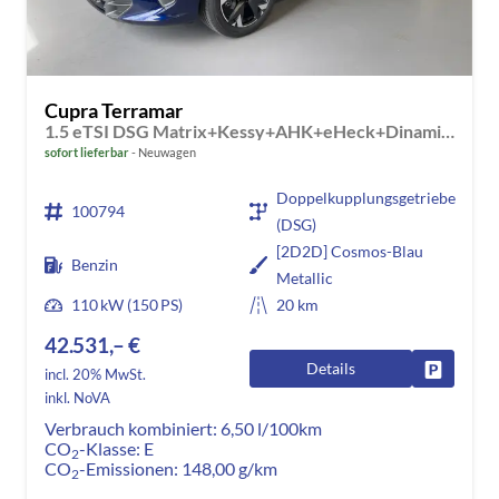
Cupra Terramar
1.5 eTSI DSG Matrix+Kessy+AHK+eHeck+Dinamica+CarPlay+eHeck+GV5
sofort lieferbar
Neuwagen
Doppelkupplungsgetriebe
100794
(DSG)
[2D2D] Cosmos-Blau
Benzin
Metallic
110 kW (150 PS)
20 km
42.531,– €
Details
Fahrzeug
incl. 20% MwSt.
inkl. NoVA
Verbrauch kombiniert:
6,50 l/100km
CO
-Klasse:
E
2
CO
-Emissionen:
148,00 g/km
2