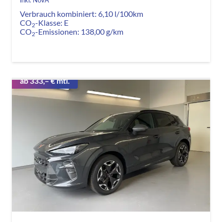
Verbrauch kombiniert:
6,10 l/100km
CO
-Klasse:
E
2
CO
-Emissionen:
138,00 g/km
2
ab 333,– € mtl.