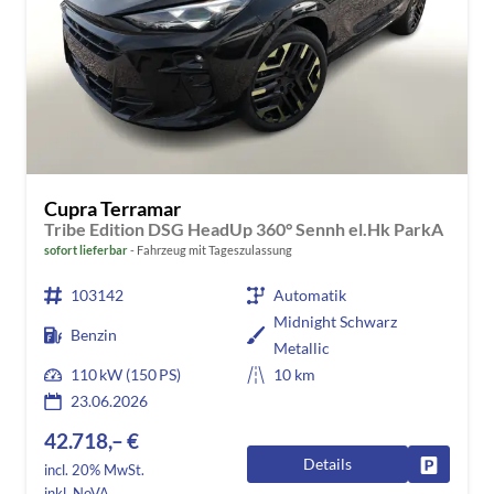
Cupra Terramar
Tribe Edition DSG HeadUp 360° Sennh el.Hk ParkA
sofort lieferbar
Fahrzeug mit Tageszulassung
103142
Automatik
Midnight Schwarz
Benzin
Metallic
110 kW (150 PS)
10 km
23.06.2026
42.718,– €
Details
Fahrzeug
incl. 20% MwSt.
inkl. NoVA