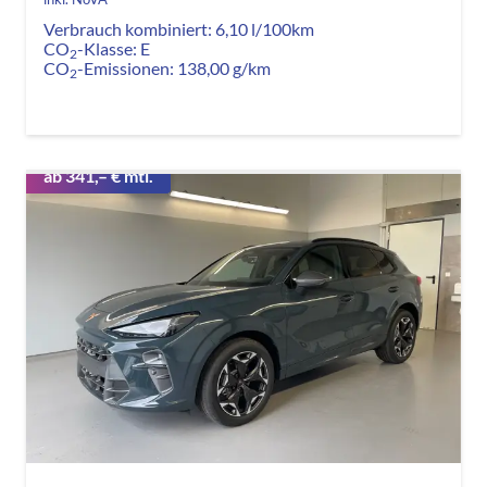
Verbrauch kombiniert:
6,10 l/100km
CO
-Klasse:
E
2
CO
-Emissionen:
138,00 g/km
2
ab 341,– € mtl.