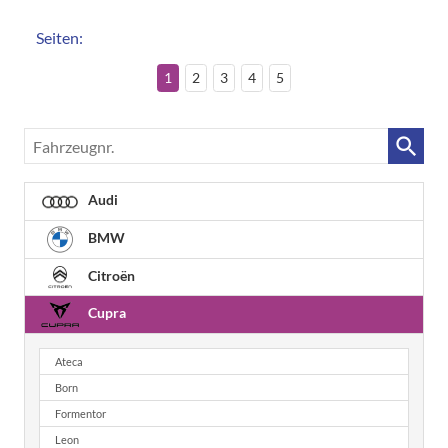
Seiten:
1
2
3
4
5
Fahrzeugnr.
Audi
BMW
Citroën
Cupra
Ateca
Born
Formentor
Leon