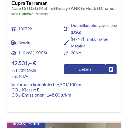
Cupra Terramar
1.5 eTSI DSG Matrix+Kessy+AHK+eHeck+Dinamica+CarPlay+eHeck+GV5
sofort lieferbar
Neuwagen
Doppelkupplungsgetriebe
100792
(DSG)
[N7N7] Tamboragrau
Benzin
Metallic
110 kW (150 PS)
20 km
42.531,– €
Details
Fahrzeug
incl. 20% MwSt.
inkl. NoVA
Verbrauch kombiniert:
6,50 l/100km
CO
-Klasse:
E
2
CO
-Emissionen:
148,00 g/km
2
ab 333,– € mtl.