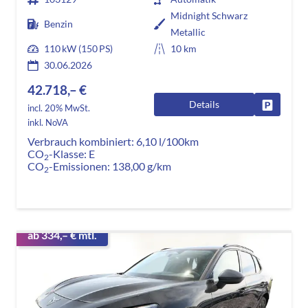
Midnight Schwarz
Benzin
Metallic
110 kW (150 PS)
10 km
30.06.2026
42.718,– €
Details
Fahrzeug
incl. 20% MwSt.
inkl. NoVA
Verbrauch kombiniert:
6,10 l/100km
CO
-Klasse:
E
2
CO
-Emissionen:
138,00 g/km
2
ab 334,– € mtl.