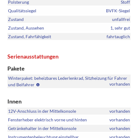
Polsterung
Stoff
Qualitätssiegel
BVFK-Siegel
Zustand
unfallfrei
Zustand, Aussehen
1, sehr gut
Zustand, Fahrfähigkeit
fahrtauglich
Serienausstattungen
Pakete
Winterpaket: beheizbares Lederlenkrad, Sitzheizung für Fahrer
Serie
vorhanden
und Beifahrer
GO!
Innen
12V-Anschluss in der Mittelkonsole
vorhanden
Fensterheber elektrisch vorne und hinten
vorhanden
Getränkehalter in der Mittelkonsole
vorhanden
Instrumentenbeleuchtung einstellbar
vorhanden