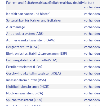
Fahrer- und Beifahrerairbag (Beifahrerairbag deaktivierbar)
vorhanden
Kopfairbag (vorne und hinten)
vorhanden
Seitenairbag für Fahrer und Beifahrer
vorhanden
Alarmanlage
vorhanden
Antiblockiersystem (ABS)
vorhanden
Aufmerksamkeitsassistent (DAW)
vorhanden
Berganfahrhilfe (HAC)
vorhanden
Elektronisches Stabilitätsprogramm (ESP)
vorhanden
Fahrzeugstabilitätskontrolle (VSM)
vorhanden
Fernlichtassistent (HBA)
vorhanden
Geschwindigkeitslimitassistent (ISLA)
vorhanden
Insassenalarm hinten (RSA)
vorhanden
Multikollisionsbremse (MCB)
vorhanden
Notbremsassistent (FCA)
vorhanden
Spurhalteassistent (LKA)
vorhanden