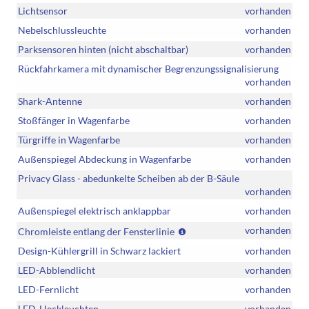
Lichtsensor
vorhanden
Nebelschlussleuchte
vorhanden
Parksensoren hinten (nicht abschaltbar)
vorhanden
Rückfahrkamera mit dynamischer Begrenzungssignalisierung
vorhanden
Shark-Antenne
vorhanden
Stoßfänger in Wagenfarbe
vorhanden
Türgriffe in Wagenfarbe
vorhanden
Außenspiegel Abdeckung in Wagenfarbe
vorhanden
Privacy Glass - abedunkelte Scheiben ab der B-Säule
vorhanden
Außenspiegel elektrisch anklappbar
vorhanden
Serie
vorhanden
Chromleiste entlang der Fensterlinie
GO!
Design-Kühlergrill in Schwarz lackiert
vorhanden
Plus
LED-Abblendlicht
vorhanden
LED-Fernlicht
vorhanden
LED-Heckleuchten
vorhanden