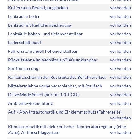
Kofferraum Befestigungshaken
vorhanden
Lenkrad in Leder
vorhanden
Lenkrad mit Radiofernbedienung
vorhanden
Lenksäule höhen- und tiefenverstellbar
vorhanden
Lederschaltknauf
vorhanden
Fahrersitz manuell höhenverstellbar
vorhanden
Rücksitzlehne im Verhältnis 60:40 umklappbar
vorhanden
Stoffpolsterung
vorhanden
Kartentaschen an der Rückseite des Beifahrersitzes
vorhanden
Mittelarmlehne vorne verschiebbar, mit Staufach
vorhanden
Drive Mode Select (nur für 1.0 T-GDI)
vorhanden
Ambiente-Beleuchtung
vorhanden
Auf-/ Abwärtsautomatik und Einklemmschutz (Fahrerseite)
vorhanden
Klimaautomatik mit elektronischer Temperaturregelung (eine
Zone), Antibeschlagsystem
vorhanden