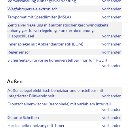
Vorverkabelung Anhängervorrichtung
vorhanden
Wegfahrsperre elektronisch
vorhanden
Tempomat mit Speedlimiter (MSLA)
vorhanden
Zentralverriegelung mit automatischer geschwindigkeits-
abhängiger Türverriegelung, Funkfernbedienung,
Klappschlüssel
vorhanden
Innenspiegel mit Abblendautomatik (ECM)
vorhanden
Regensensor
vorhanden
Sicherheitsgurte vorne höhenverstellbar (nur für T-GDI)
vorhanden
Außen
Außenspiegel elektrisch beheizbar und einstellbar mit
integrierter Blinkereinheit
vorhanden
Frontscheibenwischer (Aeroblade) mit variablem Intervall
vorhanden
Getönte Scheiben
vorhanden
Heckscheibenheizung mit Timer
vorhanden