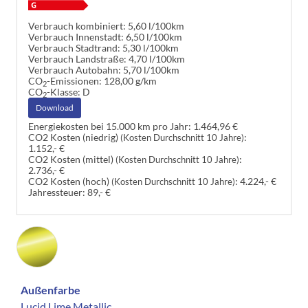
Verbrauch kombiniert:
5,60 l/100km
Verbrauch Innenstadt:
6,50 l/100km
Verbrauch Stadtrand:
5,30 l/100km
Verbrauch Landstraße:
4,70 l/100km
Verbrauch Autobahn:
5,70 l/100km
CO
-Emissionen:
128,00 g/km
2
CO
-Klasse:
D
2
Download
Energiekosten bei 15.000 km pro Jahr:
1.464,96 €
CO2 Kosten (niedrig)
:
(Kosten Durchschnitt 10 Jahre)
1.152,- €
CO2 Kosten (mittel)
:
(Kosten Durchschnitt 10 Jahre)
2.736,- €
CO2 Kosten (hoch)
:
4.224,- €
(Kosten Durchschnitt 10 Jahre)
Jahressteuer:
89,- €
Außenfarbe
Lucid Lime Metallic