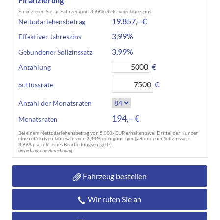
Finanzierung
Finanzieren Sie Ihr Fahrzeug mit 3,99% effektivem Jahreszins.
19.857,– €
Nettodarlehensbetrag
3,99%
Effektiver Jahreszins
3,99%
Gebundener Sollzinssatz
€
Anzahlung
€
Schlussrate
Anzahl der Monatsraten
194,– €
Monatsraten
Bei einem Nettodarlehensbetrag von 5.000,- EUR erhalten zwei Drittel der Kunden
einen effektiven Jahreszins von 3,99% oder günstiger (gebundener Sollzinssatz
3,99% p.a. inkl. eines Bearbeitungsentgelts).
unverbindliche Berechnung
Fahrzeug bestellen
Wir rufen Sie an