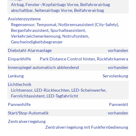
Airbag, Fenster-/Kopfairbags Vorne, Beifahrerairbag
abschaltbar, Seitenairbags Vorne, Beifahrerairbag
Assistenzsysteme
Regensensor, Tempomat, Notbremsassistent (City-Safety),
Berganfahrassistent, Spurhalteassistent,
Verkehrzeichenerkennung, Notrufsystem,
Geschwindigkeitsbegrenzer
Diebstahl-Alarmanlage
vorhanden
Einparkhilfe
Park Distance Control hinten, Rückfahrkamera
Innenspiegel automatisch abblendend
vorhanden
Lenkung
Servolenkung
Lichttechnik
Lichtsensor, LED-Rückleuchten, LED-Scheinwerfer,
Fernlichtassistent, LED-Tagfahrlicht
Pannenhilfe
Pannenkit
Start/Stop-Automatik
vorhanden
Zentralverriegelung
Zentralverriegelung mit Funkfernbedienung