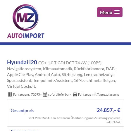
Menü
Hyundai i20
GO+ 1.0 T-GDI DCT 74 kW (100PS)
Navigationssystem, Klimaautomatik, Rückfahrkamera, DAB,
Apple CarPlay, Android Auto, Sitzheizung, Lenkradheizung,
Spurassistent, Tempolimit-Assistent, 16"-Leichtmetallfelgen,
Virtual Cockpit,
Fahrzeugnr.:
72093
sofort lieferbar
Fahrzeug mit Tageszulassung
24.857,– €
Gesamtpreis
incl. 20% MwSt., den Kosten für Überführung und Zulassungspapieren
inkl. NoVA