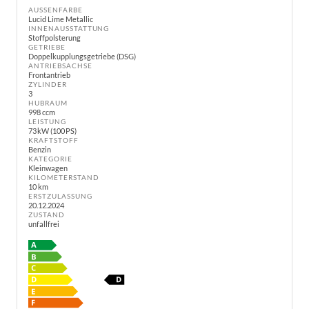
AUSSENFARBE
Lucid Lime Metallic
INNENAUSSTATTUNG
Stoffpolsterung
GETRIEBE
Doppelkupplungsgetriebe (DSG)
ANTRIEBSACHSE
Frontantrieb
ZYLINDER
3
HUBRAUM
998 ccm
LEISTUNG
73 kW (100 PS)
KRAFTSTOFF
Benzin
KATEGORIE
Kleinwagen
KILOMETERSTAND
10 km
ERSTZULASSUNG
20.12.2024
ZUSTAND
unfallfrei