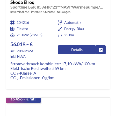
Skoda Elroq
Sportline L&K 85 AHK*21"*NAVI*Wärmepumpe/CANTON*360°*Head-Up*Matrix*DCC*E-Heck*SHZ*Kessy
unverbindliche Lieferzeit:
5 Monate
Neuwagen
104216
Automatik
Elektro
Energy-Blau
210 kW (286 PS)
25 km
56.019,– €
Details
Fahrzeug
incl. 20% MwSt.
inkl. NoVA
Stromverbrauch kombiniert:
17,10 kWh/100km
Elektrische Reichweite:
559 km
CO
-Klasse:
A
2
CO
-Emissionen:
0 g/km
2
ab 456,– € mtl.