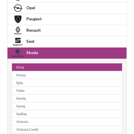
Opel
Peugeot
Renault
Seat
Skoda
Elroq
Enyaq
Epiq
Fabia
Kamiq
Karoq
Kodiaq
Octavia
Octavia Combi