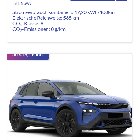
inkl. NoVA
Stromverbrauch kombiniert:
17,20 kWh/100km
Elektrische Reichweite:
565 km
CO
-Klasse:
A
2
CO
-Emissionen:
0 g/km
2
ab 416,– € mtl.