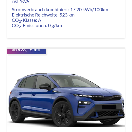
inkl. NoVA
Stromverbrauch kombiniert:
17,20 kWh/100km
Elektrische Reichweite:
523 km
CO
-Klasse:
A
2
CO
-Emissionen:
0 g/km
2
ab 423,– € mtl.