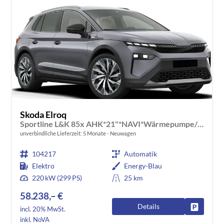
Skoda Elroq
Sportline L&K 85x AHK*21"*NAVI*Wärmepumpe/CANTON*360°*Head-Up*Matrix*DCC*E-Heck*SHZ*Kessy
unverbindliche Lieferzeit:
5 Monate
Neuwagen
104217
Automatik
Elektro
Energy-Blau
220 kW (299 PS)
25 km
58.238,– €
Details
Fahrzeug
incl. 20% MwSt.
inkl. NoVA