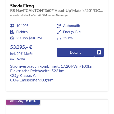
Skoda Elroq
RS Navi*CANTON*360°*Head-Up*Matrix*20"*DCC*E-Heck*SHZ*Kessy
unverbindliche Lieferzeit:
5 Monate
Neuwagen
104205
Automatik
Elektro
Energy-Blau
250 kW (340 PS)
25 km
53.095,– €
Details
Fahrzeug
incl. 20% MwSt.
inkl. NoVA
Stromverbrauch kombiniert:
17,20 kWh/100km
Elektrische Reichweite:
523 km
CO
-Klasse:
A
2
CO
-Emissionen:
0 g/km
2
ab 420,– € mtl.