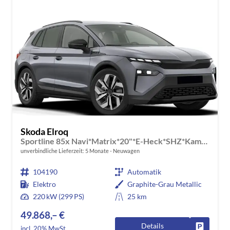
Skoda Elroq
Sportline 85x Navi*Matrix*20"*E-Heck*SHZ*Kamera*Kessy
unverbindliche Lieferzeit:
5 Monate
Neuwagen
104190
Automatik
Elektro
Graphite-Grau Metallic
220 kW (299 PS)
25 km
49.868,– €
Details
Fahrzeug
incl. 20% MwSt.