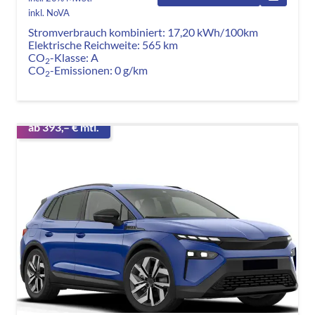
inkl. NoVA
Stromverbrauch kombiniert:
17,20 kWh/100km
Elektrische Reichweite:
565 km
CO
-Klasse:
A
2
CO
-Emissionen:
0 g/km
2
ab 393,– € mtl.