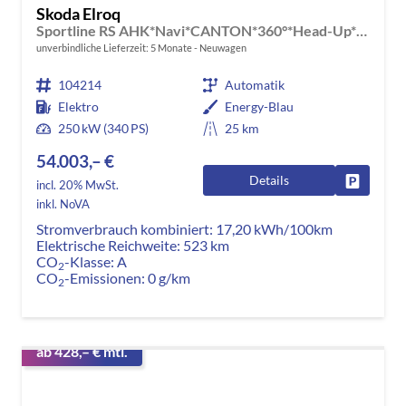
Skoda Elroq
Sportline RS AHK*Navi*CANTON*360°*Head-Up*Matrix*20"*DCC*E-Heck*SHZ*Kessy
unverbindliche Lieferzeit:
5 Monate
Neuwagen
104214
Automatik
Elektro
Energy-Blau
250 kW (340 PS)
25 km
54.003,– €
Details
Fahrzeug
incl. 20% MwSt.
inkl. NoVA
Stromverbrauch kombiniert:
17,20 kWh/100km
Elektrische Reichweite:
523 km
CO
-Klasse:
A
2
CO
-Emissionen:
0 g/km
2
ab 428,– € mtl.