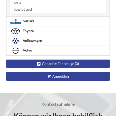
Scala
Superb Combi
Suzuki
Toyota
Volkswagen
Volvo
Geparkte Fahrzeuge (
0
)
Anmelden
Kontaktaufnahme
Können wir Ihnen behilflich