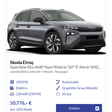
Skoda Elroq
Sportline 85x AHK*Navi*Matrix*20"*E-Heck*SHZ*Kamera*Kessy
unverbindliche Lieferzeit:
5 Monate
Neuwagen
104192
Automatik
Elektro
Graphite-Grau Metallic
220 kW (299 PS)
25 km
50.776,– €
Details
Fahrzeug
incl. 20% MwSt.