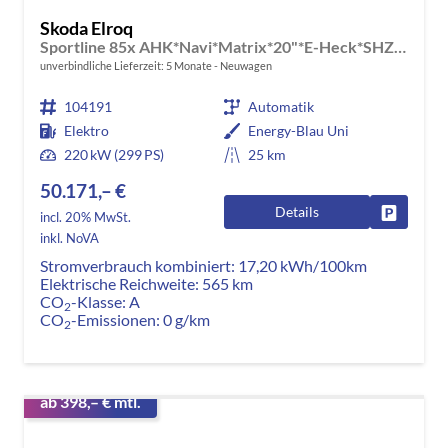
Skoda Elroq
Sportline 85x AHK*Navi*Matrix*20"*E-Heck*SHZ*Kamera*Kessy
unverbindliche Lieferzeit:
5 Monate
Neuwagen
104191
Automatik
Elektro
Energy-Blau Uni
220 kW (299 PS)
25 km
50.171,– €
Details
Fahrzeug
incl. 20% MwSt.
inkl. NoVA
Stromverbrauch kombiniert:
17,20 kWh/100km
Elektrische Reichweite:
565 km
CO
-Klasse:
A
2
CO
-Emissionen:
0 g/km
2
ab 398,– € mtl.