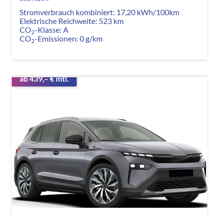
Stromverbrauch kombiniert:
17,20 kWh/100km
Elektrische Reichweite:
523 km
CO
-Klasse:
A
2
CO
-Emissionen:
0 g/km
2
ab 439,– € mtl.