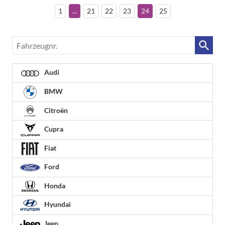
1
...
21
22
23
24
25
Fahrzeugnr.
Audi
BMW
Citroën
Cupra
Fiat
Ford
Honda
Hyundai
Jeep