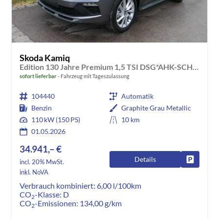
Skoda Kamiq
Edition 130 Jahre Premium 1,5 TSI DSG*AHK-SCHWENKBAR*PDC*LED*KAMERA*SHZ*TEMPOMAT
sofort lieferbar
Fahrzeug mit Tageszulassung
104440
Automatik
Benzin
Graphite Grau Metallic
110 kW (150 PS)
10 km
01.05.2026
34.941,– €
Details
Fahrzeug
incl. 20% MwSt.
inkl. NoVA
Verbrauch kombiniert:
6,00 l/100km
CO
-Klasse:
D
2
CO
-Emissionen:
134,00 g/km
2