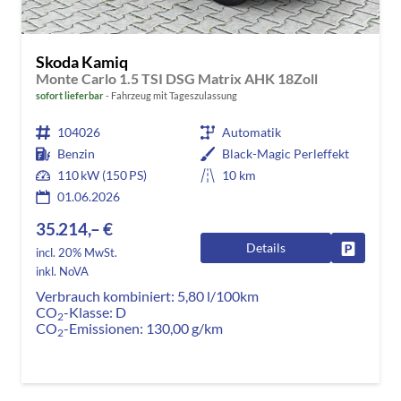
Skoda Kamiq
Monte Carlo 1.5 TSI DSG Matrix AHK 18Zoll
sofort lieferbar
Fahrzeug mit Tageszulassung
104026
Automatik
Benzin
Black-Magic Perleffekt
110 kW (150 PS)
10 km
01.06.2026
35.214,– €
Details
Fahrzeug
incl. 20% MwSt.
inkl. NoVA
Verbrauch kombiniert:
5,80 l/100km
CO
-Klasse:
D
2
CO
-Emissionen:
130,00 g/km
2