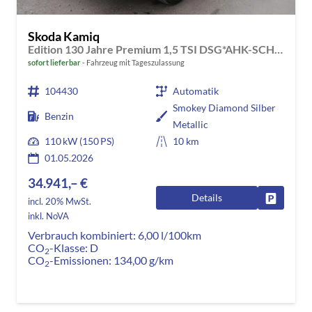
Skoda Kamiq
Edition 130 Jahre Premium 1,5 TSI DSG*AHK-SCHWENKBAR*PDC*LED*KAMERA*SHZ*TEMPOMAT
sofort lieferbar
Fahrzeug mit Tageszulassung
104430
Automatik
Smokey Diamond Silber
Benzin
Metallic
110 kW (150 PS)
10 km
01.05.2026
34.941,– €
Details
Fahrzeug
incl. 20% MwSt.
inkl. NoVA
Verbrauch kombiniert:
6,00 l/100km
CO
-Klasse:
D
2
CO
-Emissionen:
134,00 g/km
2