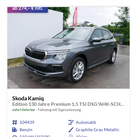
ab 274,– € mtl.
Skoda Kamiq
Edition 130 Jahre Premium 1,5 TSI DSG*AHK-SCHWENKBAR*PDC*LED*KAMERA*SHZ*TEMPOMAT
sofort lieferbar
Fahrzeug mit Tageszulassung
104439
Automatik
Benzin
Graphite Grau Metallic
110 kW (150 PS)
10 km