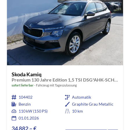
Skoda Kamiq
Premium 130 Jahre Edition 1,5 TSI DSG*AHK-SCHWENKBAR*PDC*LED*KAMERA*SHZ*TEMPOMAT
sofort lieferbar
Fahrzeug mit Tageszulassung
104402
Automatik
Benzin
Graphite Grau Metallic
110 kW (150 PS)
10 km
01.01.2026
34.882,– €