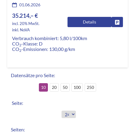
01.06.2026
35.214,– €
Details
Fahrzeug
incl. 20% MwSt.
inkl. NoVA
Verbrauch kombiniert:
5,80 l/100km
CO
-Klasse:
D
2
CO
-Emissionen:
130,00 g/km
2
Datensätze pro Seite:
10
20
50
100
250
Seite:
Seiten: