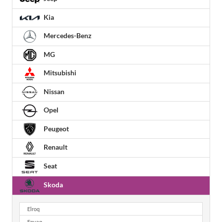
Kia
Mercedes-Benz
MG
Mitsubishi
Nissan
Opel
Peugeot
Renault
Seat
Skoda
Elroq
Enyaq