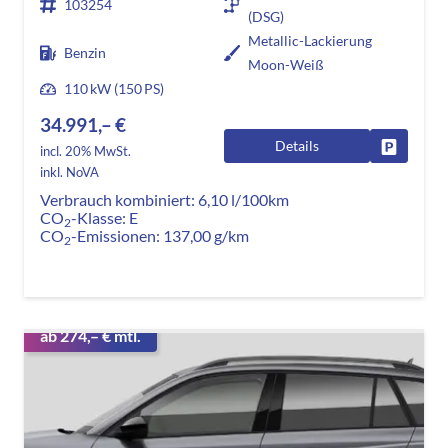
103254
(DSG)
Metallic-Lackierung
Benzin
Moon-Weiß
110 kW (150 PS)
34.991,– €
Details
Fahrzeug
incl. 20% MwSt.
inkl. NoVA
Verbrauch kombiniert:
6,10 l/100km
CO
-Klasse:
E
2
CO
-Emissionen:
137,00 g/km
2
ab 274,– € mtl.