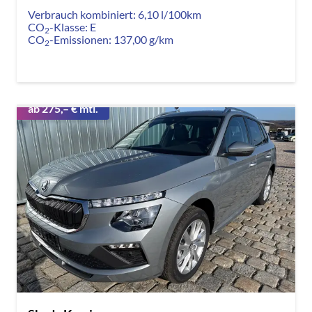
Verbrauch kombiniert:
6,10 l/100km
CO
-Klasse:
E
2
CO
-Emissionen:
137,00 g/km
2
ab 275,– € mtl.