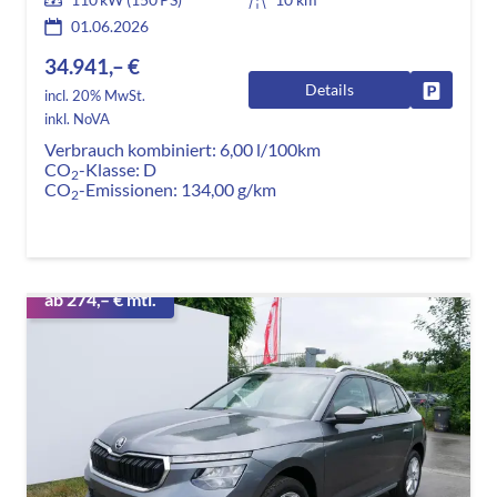
01.06.2026
34.941,– €
Details
Fahrzeug
incl. 20% MwSt.
inkl. NoVA
Verbrauch kombiniert:
6,00 l/100km
CO
-Klasse:
D
2
CO
-Emissionen:
134,00 g/km
2
ab 274,– € mtl.