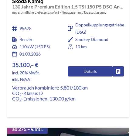
Skoda Kamiq
130 Jahre Premium Edition 1.5 TSI 150 PS DSG Anhängerkupplung-AppleCarPlay-AndroidAuto-Winterpaket-Alcantara-DAB-Tempomat-Totwinkelassist-Kamera-SunSet-el.Heckklappe-17''Alu-Sofort
unverbindliche Lieferzeit: sofort
Neuwagen mit Tageszulassung
Doppelkupplungsgetriebe
95678
(DSG)
Benzin
Smokey Diamond
110 kW (150 PS)
10 km
01.03.2026
35.100,– €
Details
Fahrzeug
incl. 20% MwSt.
inkl. NoVA
Verbrauch kombiniert:
5,80 l/100km
CO
-Klasse:
D
2
CO
-Emissionen:
130,00 g/km
2
ab 275,– € mtl.