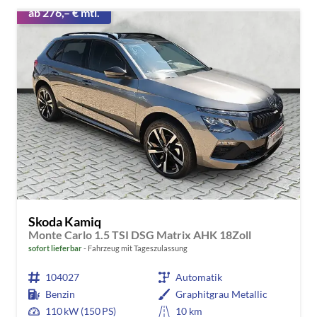
ab 276,– € mtl.
Skoda Kamiq
Monte Carlo 1.5 TSI DSG Matrix AHK 18Zoll
sofort lieferbar
Fahrzeug mit Tageszulassung
104027
Automatik
Benzin
Graphitgrau Metallic
110 kW (150 PS)
10 km