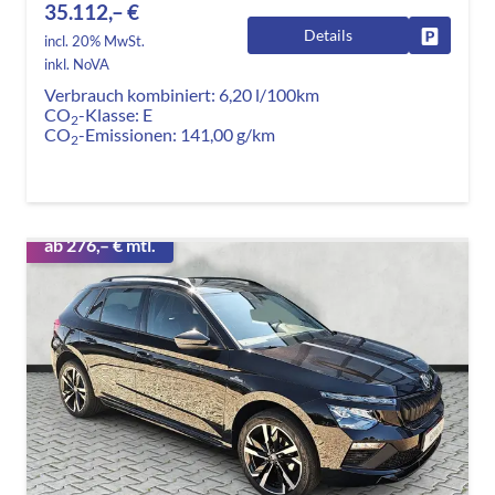
35.112,– €
Details
Fahrzeug
incl. 20% MwSt.
inkl. NoVA
Verbrauch kombiniert:
6,20 l/100km
CO
-Klasse:
E
2
CO
-Emissionen:
141,00 g/km
2
ab 276,– € mtl.