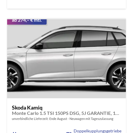
ab 274,– € mtl.
Skoda Kamiq
Monte Carlo 1.5 TSI 150PS DSG, 5J GARANTIE, 18"ALU, METALLIC, ELE. HECKKLAPPE, ANHÄNGERKUPPLUNG, BEH. FRONTSCHEIBE, MATRIX-LED, PANORAMADACH, Sitzheizung, Lenkradhzg, Ladeboden, ACC, SIDE Assist, Virtual Cockpit 10", Parksensoren, Kamera, KESSY, Privacy, Climatronic
unverbindliche Lieferzeit: Ende August
Neuwagen mit Tageszulassung
Doppelkupplungsgetriebe