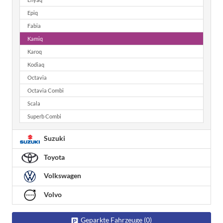
Epiq
Fabia
Kamiq
Karoq
Kodiaq
Octavia
Octavia Combi
Scala
Superb Combi
Suzuki
Toyota
Volkswagen
Volvo
Geparkte Fahrzeuge (
0
)