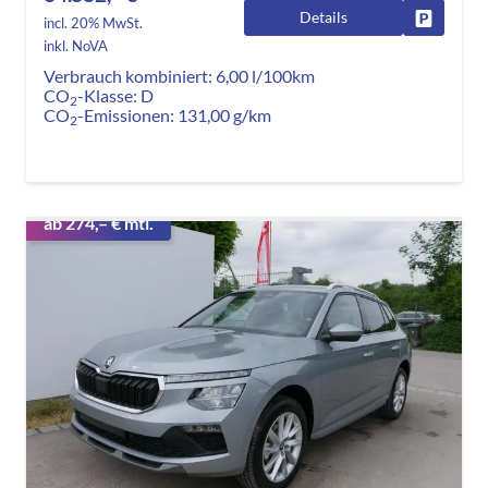
Details
Fahrzeug
incl. 20% MwSt.
inkl. NoVA
Verbrauch kombiniert:
6,00 l/100km
CO
-Klasse:
D
2
CO
-Emissionen:
131,00 g/km
2
ab 274,– € mtl.