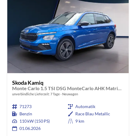
Skoda Kamiq
Monte Carlo 1.5 TSI DSG MonteCarlo AHK Matrix Pano RFK
unverbindliche Lieferzeit:
7 Tage
Neuwagen
71273
Automatik
Benzin
Race Blau Metallic
110 kW (150 PS)
9 km
01.06.2026