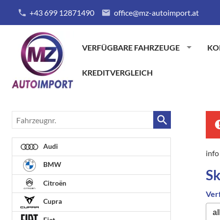
+43 699 12871490
office@mz-autoimport.at
VERFÜGBARE FAHRZEUGE
KO
KREDITVERGLEICH
Fahrzeugnr.
Audi
info
BMW
S
Citroën
Ver
Cupra
Fiat