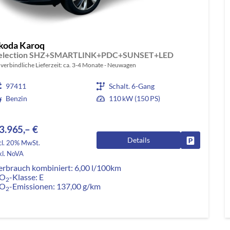
koda Karoq
election SHZ+SMARTLINK+PDC+SUNSET+LED
verbindliche Lieferzeit: ca. 3-4 Monate
Neuwagen
97411
Schalt. 6-Gang
Benzin
110 kW (150 PS)
3.965,– €
Details
Fahrzeug pa
cl. 20% MwSt.
kl. NoVA
erbrauch kombiniert:
6,00 l/100km
O
-Klasse:
E
2
O
-Emissionen:
137,00 g/km
2