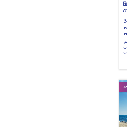
3
in
in
V
C
C
a