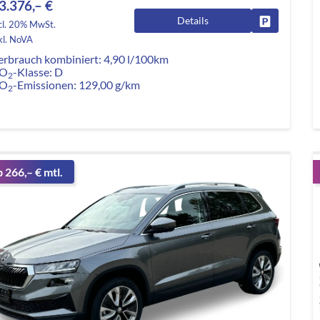
3.376,– €
Details
Fahrzeug pa
cl. 20% MwSt.
kl. NoVA
erbrauch kombiniert:
4,90 l/100km
O
-Klasse:
D
2
O
-Emissionen:
129,00 g/km
2
b 266,– € mtl.