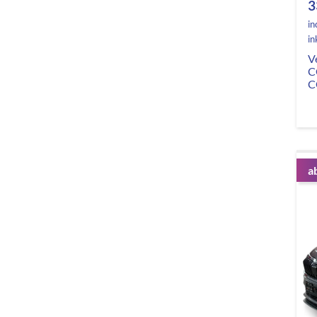
3
in
in
V
C
C
a