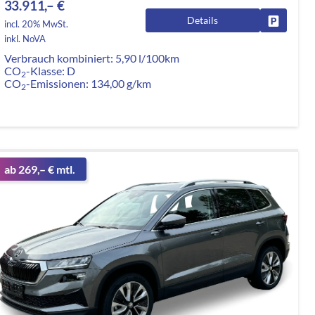
33.911,– €
Details
rken
Fahrzeug
incl. 20% MwSt.
inkl. NoVA
Verbrauch kombiniert:
5,90 l/100km
CO
-Klasse:
D
2
CO
-Emissionen:
134,00 g/km
2
ab 269,– € mtl.