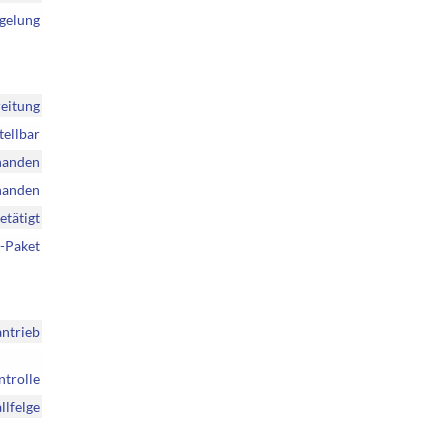
egelung
eitung
tellbar
handen
handen
etätigt
-Paket
ntrieb
ntrolle
llfelge