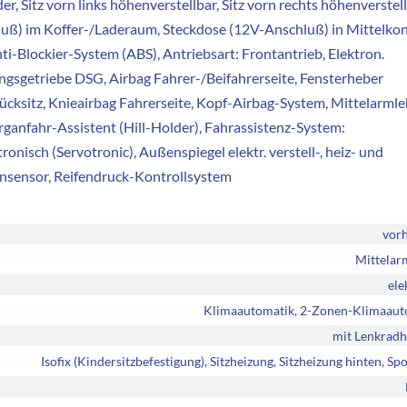
, Sitz vorn links höhenverstellbar, Sitz vorn rechts höhenverstell
hluß) im Koffer-/Laderaum, Steckdose (12V-Anschluß) in Mittelko
i-Blockier-System (ABS), Antriebsart: Frontantrieb, Elektron.
gsgetriebe DSG, Airbag Fahrer-/Beifahrerseite, Fensterheber
Rücksitz, Knieairbag Fahrerseite, Kopf-Airbag-System, Mittelarml
rganfahr-Assistent (Hill-Holder), Fahrassistenz-System:
isch (Servotronic), Außenspiegel elektr. verstell-, heiz- und
nsensor, Reifendruck-Kontrollsystem
vor
Mittelar
ele
Klimaautomatik, 2-Zonen-Klimaaut
mit Lenkradh
Isofix (Kindersitzbefestigung), Sitzheizung, Sitzheizung hinten, Spo