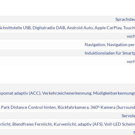
Sprachste
chnittstelle USB, Digitalradio DAB, Android Auto, Apple CarPlay, Touc
vor
Navigation, Navigation pe
Induktionsladen für Smart
vor
tempomat adaptiv (ACC), Verkehrzeichenerkennung, Müdigkeitserkennung
, Park Distance Control hinten, Rückfahrkamera, 360°-Kamera (Surroun
Servol
licht, Blendfreies Fernlicht, Kurvenlicht, adaptiv (AFS), Voll-LED Schei