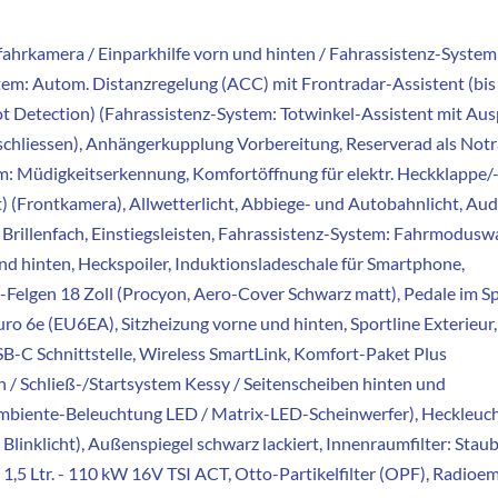
hrkamera / Einparkhilfe vorn und hinten / Fahrassistenz-System
tem: Autom. Distanzregelung (ACC) mit Frontradar-Assistent (bis
ot Detection) (Fahrassistenz-System: Totwinkel-Assistent mit Aus
+ schliessen), Anhängerkupplung Vorbereitung, Reserverad als Notr
m: Müdigkeitserkennung, Komfortöffnung für elektr. Heckklappe/
t) (Frontkamera), Allwetterlicht, Abbiege- und Autobahnlicht, Aud
Brillenfach, Einstiegsleisten, Fahrassistenz-System: Fahrmoduswa
d hinten, Heckspoiler, Induktionsladeschale für Smartphone,
M-Felgen 18 Zoll (Procyon, Aero-Cover Schwarz matt), Pedale im S
o 6e (EU6EA), Sitzheizung vorne und hinten, Sportline Exterieur,
B-C Schnittstelle, Wireless SmartLink, Komfort-Paket Plus
 / Schließ-/Startsystem Kessy / Seitenscheiben hinten und
(Ambiente-Beleuchtung LED / Matrix-LED-Scheinwerfer), Heckleuc
linklicht), Außenspiegel schwarz lackiert, Innenraumfilter: Stau
r 1,5 Ltr. - 110 kW 16V TSI ACT, Otto-Partikelfilter (OPF), Radio