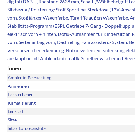
digital (DAB+), Radstand 2638 mm, Schalt-/Wählhebelgriff Leder
Sitzbezug / Polsterung: Stoff Sportline, Steckdose (12V-Ansc
vorn, Stoßfänger Wagenfarbe, Türgriffe außen Wagenfarbe, Ant
Stabilitäts-Programm (ESP), Getriebe 7-Gang - Doppelkupplun
elektrisch vorn + hinten, Isofix-Aufnahmen für Kindersitz an 
vorn, Seitenairbag vorn, Dachreling, Fahrassistenz-System: Be
Verkehrszeichenerkennung, Notrufsystem, Servolenkung elektron
anklappbar, mit Abblendautomatik, Scheibenwischer mit Rege
Innen
Ambiente-Beleuchtung
Armlehnen
Fensterheber
Klimatisierung
Lenkrad
Sitze
Sitze: Lordosenstütze