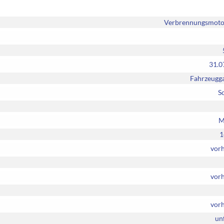
Verbrennungsmotor
31.0
Fahrzeugga
S
M
1
vor
vor
vor
unf