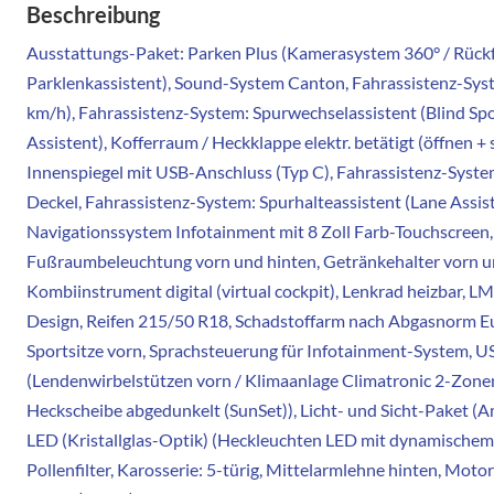
Beschreibung
Ausstattungs-Paket: Parken Plus (Kamerasystem 360° / Rückfa
Parklenkassistent), Sound-System Canton, Fahrassistenz-Sys
km/h), Fahrassistenz-System: Spurwechselassistent (Blind Sp
Assistent), Kofferraum / Heckklappe elektr. betätigt (öffnen 
Innenspiegel mit USB-Anschluss (Typ C), Fahrassistenz-Syste
Deckel, Fahrassistenz-System: Spurhalteassistent (Lane Assis
Navigationssystem Infotainment mit 8 Zoll Farb-Touchscreen, 
Fußraumbeleuchtung vorn und hinten, Getränkehalter vorn un
Kombiinstrument digital (virtual cockpit), Lenkrad heizbar, L
Design, Reifen 215/50 R18, Schadstoffarm nach Abgasnorm Eur
Sportsitze vorn, Sprachsteuerung für Infotainment-System, US
(Lendenwirbelstützen vorn / Klimaanlage Climatronic 2-Zonen
Heckscheibe abgedunkelt (SunSet)), Licht- und Sicht-Paket 
LED (Kristallglas-Optik) (Heckleuchten LED mit dynamischem B
Pollenfilter, Karosserie: 5-türig, Mittelarmlehne hinten, Moto