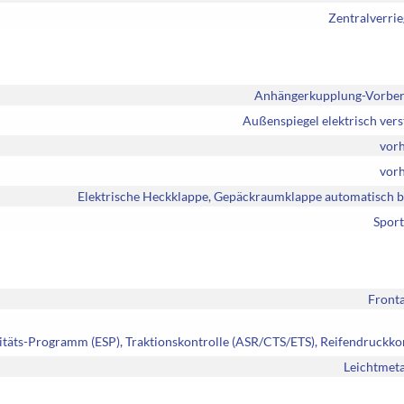
Zentralverri
Anhängerkupplung-Vorber
Außenspiegel elektrisch vers
vor
vor
Elektrische Heckklappe, Gepäckraumklappe automatisch b
Sport
Fronta
litäts-Programm (ESP), Traktionskontrolle (ASR/CTS/ETS), Reifendruckko
Leichtmeta