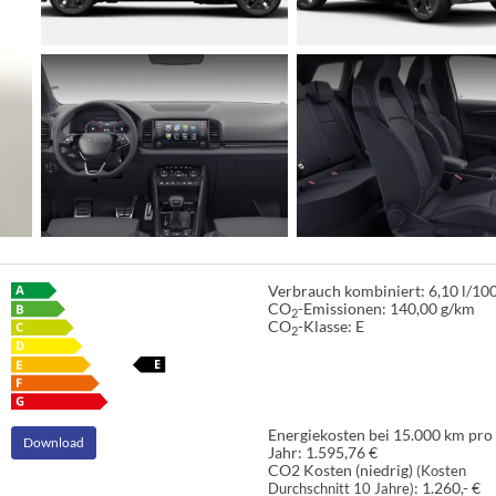
Verbrauch kombiniert:
6,10 l/1
CO
-Emissionen:
140,00 g/km
2
CO
-Klasse:
E
2
Energiekosten bei 15.000 km pro
Download
Jahr:
1.595,76 €
CO2 Kosten (niedrig)
(Kosten
:
1.260,- €
Durchschnitt 10 Jahre)