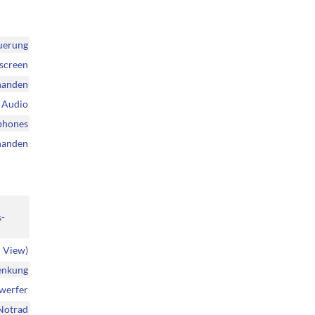
uerung
hscreen
handen
r Audio
phones
handen
s-
d View)
enkung
nwerfer
Notrad