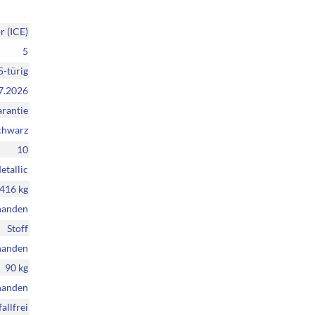
 (ICE)
5
5-türig
7.2026
rantie
chwarz
10
etallic
416 kg
handen
Stoff
handen
90 kg
handen
allfrei