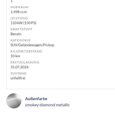
1
HUBRAUM
1.498 ccm
LEISTUNG
110 kW (150 PS)
KRAFTSTOFF
Benzin
KATEGORIE
SUV/Geländewagen/Pickup
KILOMETERSTAND
10 km
ERSTZULASSUNG
31.07.2026
ZUSTAND
unfallfrei
Außenfarbe
smokey diamond metallic