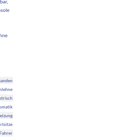
bar,
nsole
ehne
handen
mlehne
ktrisch
omatik
eizung
rtsitze
Fahrer