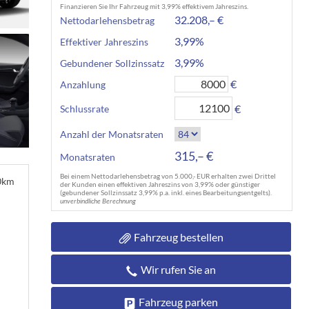
Finanzieren Sie Ihr Fahrzeug mit 3,99% effektivem Jahreszins.
32.208,– €
Nettodarlehensbetrag
3,99%
Effektiver Jahreszins
3,99%
Gebundener Sollzinssatz
€
Anzahlung
€
Schlussrate
Anzahl der Monatsraten
315,– €
Monatsraten
Bei einem Nettodarlehensbetrag von 5.000,- EUR erhalten zwei Drittel
00km
der Kunden einen effektiven Jahreszins von 3,99% oder günstiger
(gebundener Sollzinssatz 3,99% p.a. inkl. eines Bearbeitungsentgelts).
unverbindliche Berechnung
Fahrzeug bestellen
Wir rufen Sie an
Fahrzeug parken