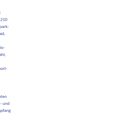
:
 210
park-
ad,
-
io-
hl,
port-
hten
b- und
empfang