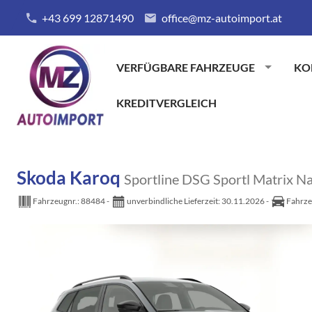
+43 699 12871490
office@mz-autoimport.at
VERFÜGBARE FAHRZEUGE
KO
KREDITVERGLEICH
Skoda Karoq
Sportline DSG Sportl Matrix 
Fahrzeugnr.:
88484
unverbindliche Lieferzeit:
30.11.2026
Fahrze