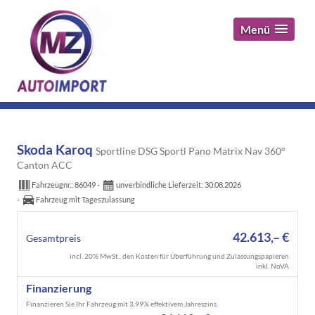
Menü
Skoda Karoq
Sportline DSG Sportl Pano Matrix Nav 360°
Canton ACC
Fahrzeugnr.:
86049
unverbindliche Lieferzeit:
30.08.2026
Fahrzeug mit Tageszulassung
42.613,– €
Gesamtpreis
incl. 20% MwSt., den Kosten für Überführung und Zulassungspapieren
inkl. NoVA
Finanzierung
Finanzieren Sie Ihr Fahrzeug mit 3,99% effektivem Jahreszins.