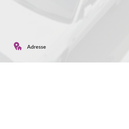
Adresse
Anny Wödl Gasse 1
A-2700 Wiener Neustadt