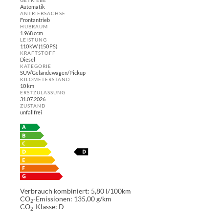
GETRIEBE
Automatik
ANTRIEBSACHSE
Frontantrieb
HUBRAUM
1.968 ccm
LEISTUNG
110 kW (150 PS)
KRAFTSTOFF
Diesel
KATEGORIE
SUV/Geländewagen/Pickup
KILOMETERSTAND
10 km
ERSTZULASSUNG
31.07.2026
ZUSTAND
unfallfrei
Verbrauch kombiniert:
5,80 l/100km
CO
-Emissionen:
135,00 g/km
2
CO
-Klasse:
D
2