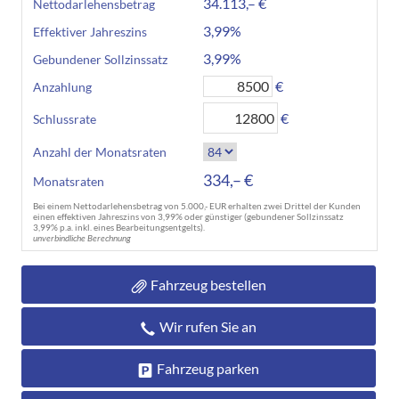
34.113,– €
Nettodarlehensbetrag
3,99%
Effektiver Jahreszins
3,99%
Gebundener Sollzinssatz
€
Anzahlung
€
Schlussrate
Anzahl der Monatsraten
334,– €
Monatsraten
Bei einem Nettodarlehensbetrag von 5.000,- EUR erhalten zwei Drittel der Kunden
einen effektiven Jahreszins von 3,99% oder günstiger (gebundener Sollzinssatz
3,99% p.a. inkl. eines Bearbeitungsentgelts).
unverbindliche Berechnung
Fahrzeug bestellen
Wir rufen Sie an
Fahrzeug parken