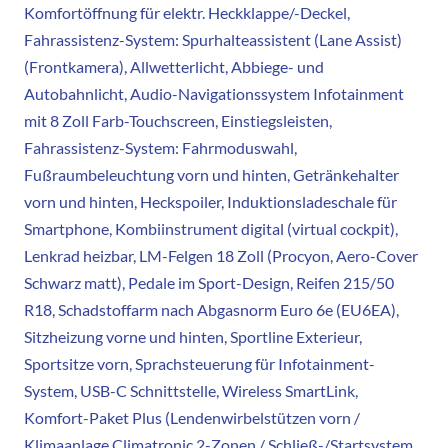
Komfortöffnung für elektr. Heckklappe/-Deckel,
Fahrassistenz-System: Spurhalteassistent (Lane Assist)
(Frontkamera), Allwetterlicht, Abbiege- und
Autobahnlicht, Audio-Navigationssystem Infotainment
mit 8 Zoll Farb-Touchscreen, Einstiegsleisten,
Fahrassistenz-System: Fahrmoduswahl,
Fußraumbeleuchtung vorn und hinten, Getränkehalter
vorn und hinten, Heckspoiler, Induktionsladeschale für
Smartphone, Kombiinstrument digital (virtual cockpit),
Lenkrad heizbar, LM-Felgen 18 Zoll (Procyon, Aero-Cover
Schwarz matt), Pedale im Sport-Design, Reifen 215/50
R18, Schadstoffarm nach Abgasnorm Euro 6e (EU6EA),
Sitzheizung vorne und hinten, Sportline Exterieur,
Sportsitze vorn, Sprachsteuerung für Infotainment-
System, USB-C Schnittstelle, Wireless SmartLink,
Komfort-Paket Plus (Lendenwirbelstützen vorn /
Klimaanlage Climatronic 2-Zonen / Schließ-/Startsystem