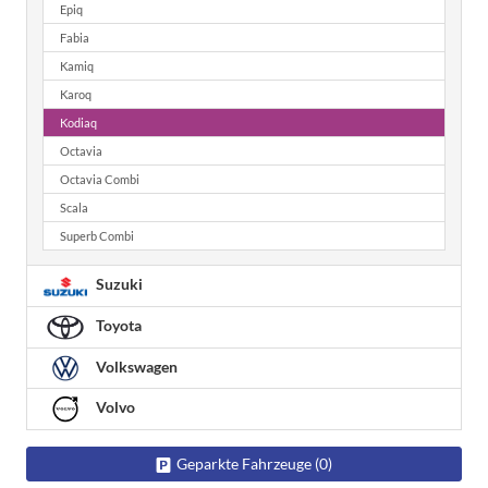
Epiq
Fabia
Kamiq
Karoq
Kodiaq
Octavia
Octavia Combi
Scala
Superb Combi
Suzuki
Toyota
Volkswagen
Volvo
Geparkte Fahrzeuge (
0
)