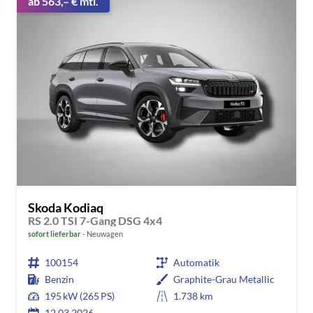
ab 563,– € mtl.
Skoda Kodiaq
RS 2.0 TSI 7-Gang DSG 4x4
sofort lieferbar
Neuwagen
100154
Automatik
Benzin
Graphite-Grau Metallic
195 kW (265 PS)
1.738 km
12.03.2026