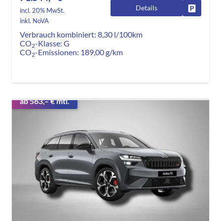
Details
Fahrzeug
incl. 20% MwSt.
inkl. NoVA
Verbrauch kombiniert:
8,30 l/100km
CO
-Klasse:
G
2
CO
-Emissionen:
189,00 g/km
2
ab 563,– € mtl.