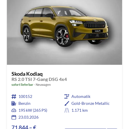
Skoda Kodiaq
RS 2.0 TSI 7-Gang DSG 4x4
sofort lieferbar
Neuwagen
100152
Automatik
Benzin
Gold-Bronze Metallic
195 kW (265 PS)
1.171 km
23.03.2026
71.844,– €