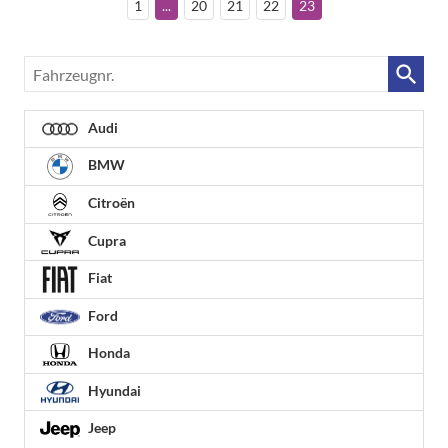
1
...
20
21
22
23
Fahrzeugnr.
Audi
BMW
Citroën
Cupra
Fiat
Ford
Honda
Hyundai
Jeep