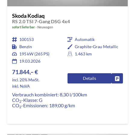
Skoda Kodiaq
RS 2.0 TSI 7-Gang DSG 4x4
sofort lieferbar
Neuwagen
100153
Automatik
Benzin
Graphite-Grau Metallic
195 kW (265 PS)
1.463 km
19.03.2026
71.844,– €
Details
Fahrzeug
incl. 20% MwSt.
inkl. NoVA
Verbrauch kombiniert:
8,30 l/100km
CO
-Klasse:
G
2
CO
-Emissionen:
189,00 g/km
2