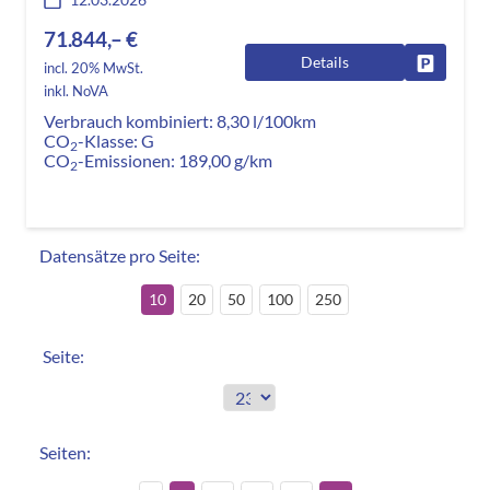
71.844,– €
Details
Fahrzeug
incl. 20% MwSt.
inkl. NoVA
Verbrauch kombiniert:
8,30 l/100km
CO
-Klasse:
G
2
CO
-Emissionen:
189,00 g/km
2
Datensätze pro Seite:
10
20
50
100
250
Seite:
Seiten: