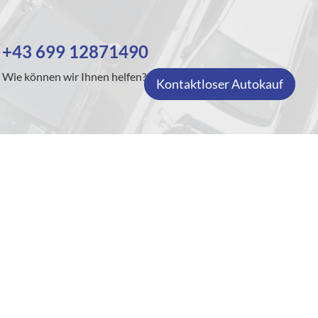
+43 699 12871490
Wie können wir Ihnen helfen?
Kontaktloser Autokauf
omverbrauch neuer PKW können dem 'Leitfaden
n werden, der an allen Verkaufsstellen und bei