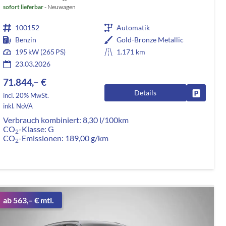
sofort lieferbar
Neuwagen
100152
Automatik
Benzin
Gold-Bronze Metallic
195 kW (265 PS)
1.171 km
23.03.2026
71.844,– €
Details
rken
Fahrzeug
incl. 20% MwSt.
inkl. NoVA
Verbrauch kombiniert:
8,30 l/100km
CO
-Klasse:
G
2
CO
-Emissionen:
189,00 g/km
2
ab 563,– € mtl.