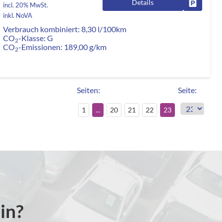
Details
rken
Fahrzeug
incl. 20% MwSt.
inkl. NoVA
Verbrauch kombiniert:
8,30 l/100km
CO
-Klasse:
G
2
CO
-Emissionen:
189,00 g/km
2
Seiten:
Seite:
1
...
20
21
22
23
in?