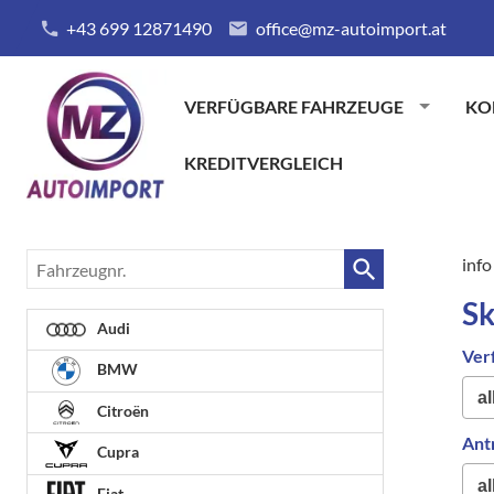
+43 699 12871490
office@mz-autoimport.at
VERFÜGBARE FAHRZEUGE
KO
KREDITVERGLEICH
Fahrzeugnr.
info
Sk
Audi
Ver
BMW
Citroën
Ant
Cupra
Fiat