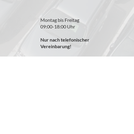
Montag bis Freitag
09:00-18:00 Uhr
Nur nach telefonischer
Vereinbarung!
Anmelden
Impressum
Datenschutz
AGB
Cookie-Einstellungen
ffverbrauch und zu den offiziellen spezifischen CO
-Emissionen und gegebenenfalls zum Str
2
iziellen spezifischen CO
-Emissionen und den offiziellen Stromverbrauch neuer PKW' entnomme
2
der 'Deutschen Automobil Treuhand GmbH' unentgeltlich erhältlich ist unter www.dat.de.
© 2026
MZ Autoimport
,
Wiesenstr. 13
,
A-7000
Eisenstadt,
+43 699 12871490
Powered by Autrado