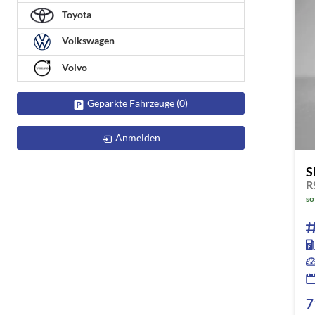
Toyota
Volkswagen
Volvo
Geparkte Fahrzeuge (
0
)
Anmelden
S
R
so
7