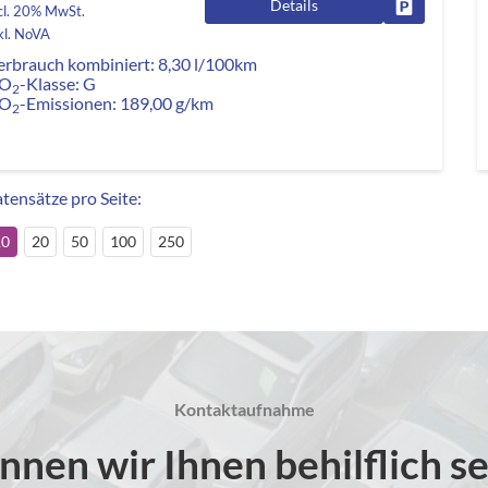
Details
Fahrzeug pa
cl. 20% MwSt.
kl. NoVA
erbrauch kombiniert:
8,30 l/100km
O
-Klasse:
G
2
O
-Emissionen:
189,00 g/km
2
tensätze pro Seite:
10
20
50
100
250
Kontaktaufnahme
nnen wir Ihnen behilflich se