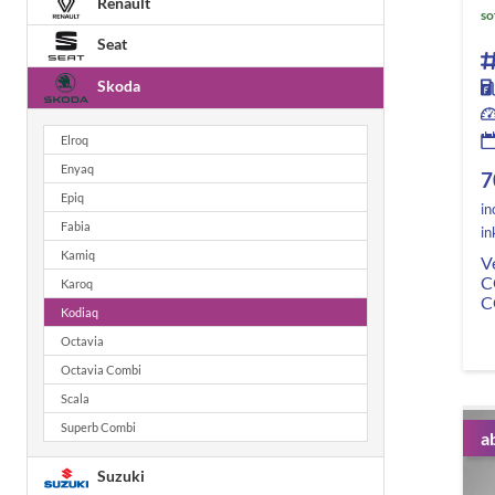
Renault
so
Seat
Skoda
Elroq
Enyaq
7
Epiq
in
Fabia
in
Kamiq
V
C
Karoq
C
Kodiaq
Octavia
Octavia Combi
Scala
Superb Combi
a
Suzuki