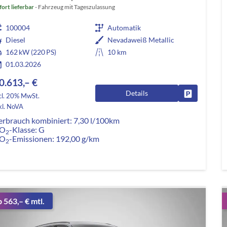
fort lieferbar
Fahrzeug mit Tageszulassung
100004
Automatik
Diesel
Nevadaweiß Metallic
162 kW (220 PS)
10 km
01.03.2026
0.613,– €
Details
Fahrzeug pa
cl. 20% MwSt.
kl. NoVA
erbrauch kombiniert:
7,30 l/100km
O
-Klasse:
G
2
O
-Emissionen:
192,00 g/km
2
b 563,– € mtl.