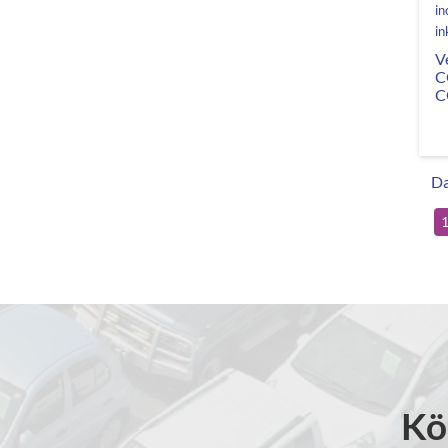
in
in
V
C
C
Da
Kö