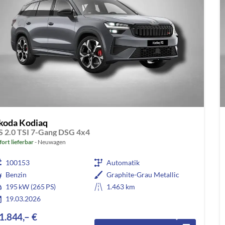
koda Kodiaq
S 2.0 TSI 7-Gang DSG 4x4
fort lieferbar
Neuwagen
100153
Automatik
Benzin
Graphite-Grau Metallic
195 kW (265 PS)
1.463 km
19.03.2026
1.844,– €