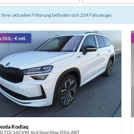
n Ihrer aktuellen Filterung befinden sich
224
Fahrzeuge:
b 553,– € mtl.
koda Kodiaq
.0 TDI 142 kW 4x4 Sportline DSG ABT