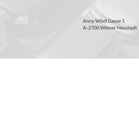
Anny Wödl Gasse 1
A-2700 Wiener Neustadt
Weitere Informationen zum offiziellen Kraftsto
über den offiziellen Kraftstoffverbrauch, die off