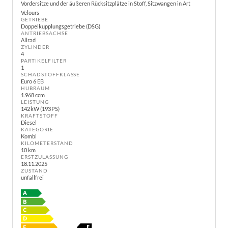
Vordersitze und der äußeren Rücksitzplätze in Stoff, Sitzwangen in Art
Velours
GETRIEBE
Doppelkupplungsgetriebe (DSG)
ANTRIEBSACHSE
Allrad
ZYLINDER
4
PARTIKELFILTER
1
SCHADSTOFFKLASSE
Euro 6 EB
HUBRAUM
1.968 ccm
LEISTUNG
142 kW (193 PS)
KRAFTSTOFF
Diesel
KATEGORIE
Kombi
KILOMETERSTAND
10 km
ERSTZULASSUNG
18.11.2025
ZUSTAND
unfallfrei