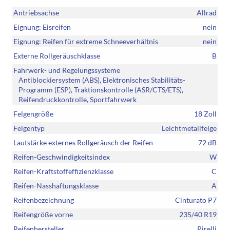
Antriebsachse
Allrad
Eignung: Eisreifen
nein
Eignung: Reifen für extreme Schneeverhältnis
nein
Externe Rollgeräuschklasse
B
Fahrwerk- und Regelungssysteme
Antiblockiersystem (ABS), Elektronisches Stabilitäts-
Programm (ESP), Traktionskontrolle (ASR/CTS/ETS),
Reifendruckkontrolle, Sportfahrwerk
Felgengröße
18 Zoll
Felgentyp
Leichtmetallfelge
Lautstärke externes Rollgeräusch der Reifen
72 dB
Reifen-Geschwindigkeitsindex
W
Reifen-Kraftstoffeffizienzklasse
C
Reifen-Nasshaftungsklasse
A
Reifenbezeichnung
Cinturato P7
Reifengröße vorne
235/40 R19
Reifenhersteller
Pirelli