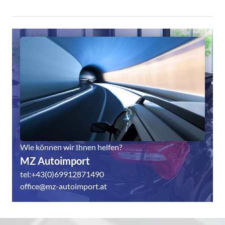
York
[WLB]
in
Black
Schwarz
Style-
/
Paket)
glanzgedreht)
Wie können wir Ihnen helfen?
MZ Autoimport
tel:+43(0)69912871490
office@mz-autoimport.at