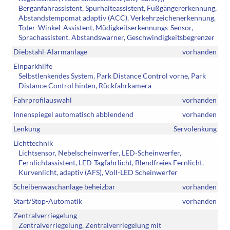
Berganfahrassistent, Spurhalteassistent, Fußgängererkennung,
Abstandstempomat adaptiv (ACC), Verkehrzeichenerkennung,
Toter-Winkel-Assistent, Müdigkeitserkennungs-Sensor,
Sprachassistent, Abstandswarner, Geschwindigkeitsbegrenzer
Diebstahl-Alarmanlage
vorhanden
Einparkhilfe
Selbstlenkendes System, Park Distance Control vorne, Park
Distance Control hinten, Rückfahrkamera
Fahrprofilauswahl
vorhanden
Innenspiegel automatisch abblendend
vorhanden
Lenkung
Servolenkung
Lichttechnik
Lichtsensor, Nebelscheinwerfer, LED-Scheinwerfer,
Fernlichtassistent, LED-Tagfahrlicht, Blendfreies Fernlicht,
Kurvenlicht, adaptiv (AFS), Voll-LED Scheinwerfer
Scheibenwaschanlage beheizbar
vorhanden
Start/Stop-Automatik
vorhanden
Zentralverriegelung
Zentralverriegelung, Zentralverriegelung mit