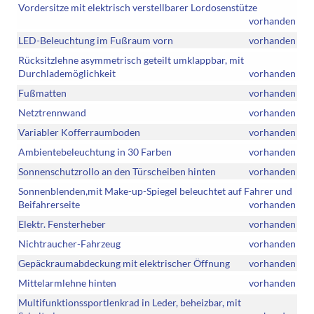
Vordersitze mit elektrisch verstellbarer Lordosenstütze
vorhanden
LED-Beleuchtung im Fußraum vorn
vorhanden
Rücksitzlehne asymmetrisch geteilt umklappbar, mit
Durchlademöglichkeit
vorhanden
Fußmatten
vorhanden
Netztrennwand
vorhanden
Variabler Kofferraumboden
vorhanden
Ambientebeleuchtung in 30 Farben
vorhanden
Sonnenschutzrollo an den Türscheiben hinten
vorhanden
Sonnenblenden,mit Make-up-Spiegel beleuchtet auf Fahrer und
Beifahrerseite
vorhanden
Elektr. Fensterheber
vorhanden
Nichtraucher-Fahrzeug
vorhanden
Gepäckraumabdeckung mit elektrischer Öffnung
vorhanden
Mittelarmlehne hinten
vorhanden
Multifunktionssportlenkrad in Leder, beheizbar, mit