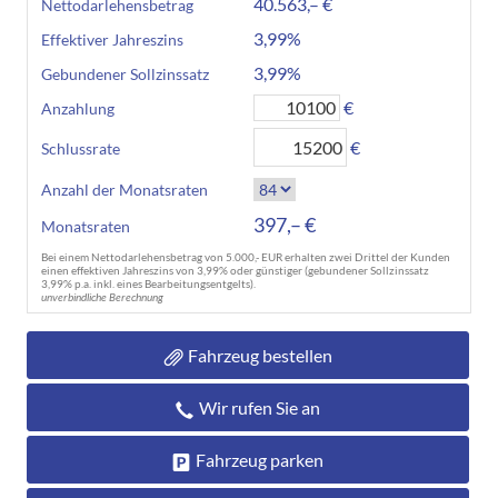
40.563,– €
Nettodarlehensbetrag
3,99%
Effektiver Jahreszins
3,99%
Gebundener Sollzinssatz
€
Anzahlung
€
Schlussrate
Anzahl der Monatsraten
397,– €
Monatsraten
Bei einem Nettodarlehensbetrag von 5.000,- EUR erhalten zwei Drittel der Kunden
einen effektiven Jahreszins von 3,99% oder günstiger (gebundener Sollzinssatz
3,99% p.a. inkl. eines Bearbeitungsentgelts).
unverbindliche Berechnung
Fahrzeug bestellen
Wir rufen Sie an
Fahrzeug parken