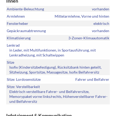
Innen
Ambiente-Beleuchtung
vorhanden
Armlehnen
Mittelarmlehne, Vorne und hinten
Fensterheber
elektrisch
Gepäckraumabtrennung
vorhanden
Klimatisierung
3-Zonen-Klimaautomatik
Lenkrad
in Leder, mit Multifunktionen, in Sportausführung, mit
Lenkradheizung, mit Schaltwippen
Sitze
Isofix (Kindersitzbefestigung), Rücksitzbank hinten geteilt,
Sitzheizung, Sportsitze, Massagesitze, Isofix Beifahrersitz
Sitze: Lordosenstütze
Fahrer und Beifahrer
Sitze: Verstellbarkeit
Elektrisch verstellbare Fahrer- und Beifahrersitze,
Memorypaket vorne links/rechts, Höhenverstellbarer Fahrer-
und Beifahrersitz
Infotainment & Kommunikation