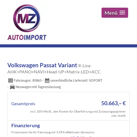
Menü
Volkswagen Passat Variant
R-Line
AHK+PANO+NAVI+Head-UP+Matrix-LED+ACC
Fahrzeugnr.:
85865
unverbindliche Lieferzeit: SOFORT
Neuwagen mit Tageszulassung
50.663,– €
Gesamtpreis
incl. 20% MwSt., den Kosten für Überführung und Zulassungspapieren
inkl. NoVA
Finanzierung
Finanzieren Sie Ihr Fahrzeug mit 3,99% effektivem Jahreszins.