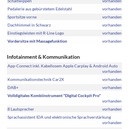
Schaltwippen
vorhanden
Pedalerie aus gebürstetem Edelstahl
vorhanden
Sportsitze vorne
vorhanden
Dachhimmel in Schwarz
vorhanden
Einstiegsleisten mit R-Line Logo
vorhanden
Vordersitze mit Massagefunktion
vorhanden
Infotainment & Kommunikation
App-Connect inkl. Kabellosem Apple Carplay & Android Auto
vorhanden
Kommunikationstechnik Car2X
vorhanden
DAB+
vorhanden
Volldigitales Kombiinstrument "Digital Cockpit Pro"
vorhanden
8 Lautsprecher
vorhanden
Sprachassistent IDA und elektronische Sprachverstärkung
vorhanden