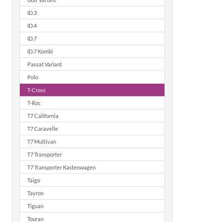
ID.3
ID.4
ID.7
ID.7 Kombi
Passat Variant
Polo
T-Cross
T-Roc
T7 California
T7 Caravelle
T7 Multivan
T7 Transporter
T7 Transporter Kastenwagen
Taigo
Tayron
Tiguan
Touran