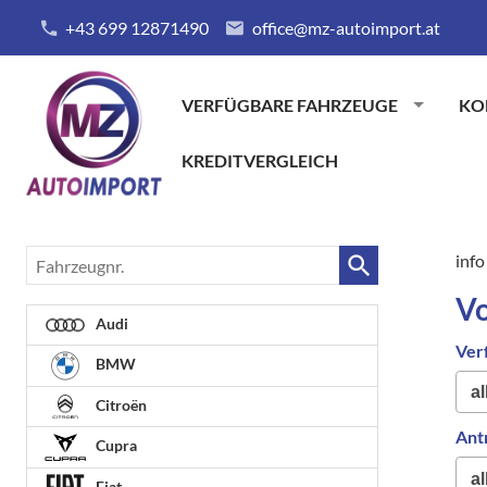
+43 699 12871490
office@mz-autoimport.at
VERFÜGBARE FAHRZEUGE
KO
KREDITVERGLEICH
Fahrzeugnr.
info
Vo
Audi
Ver
BMW
Citroën
Ant
Cupra
Fiat