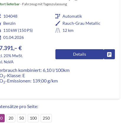
fort lieferbar
Fahrzeug mit Tageszulassung
104048
Automatik
Benzin
Rauch-Grau Metallic
110 kW (150 PS)
12 km
01.04.2026
7.391,– €
Details
Fahrzeug pa
cl. 20% MwSt.
kl. NoVA
erbrauch kombiniert:
6,10 l/100km
O
-Klasse:
E
2
O
-Emissionen:
139,00 g/km
2
tensätze pro Seite:
10
20
50
100
250