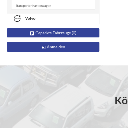
Transporter Kastenwagen
Volvo
Geparkte Fahrzeuge (
0
)
Anmelden
Kö