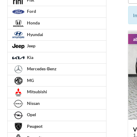
Ford
I
Honda
Hyundai
a
Jeep
Kia
Mercedes-Benz
MG
Mitsubishi
Nissan
Opel
Peugeot
V
1