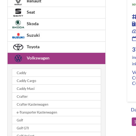
Renault
so
Seat
Skoda
Suzuki
Toyota
3
in
Volkswagen
in
V
Caddy
C
Caddy Cargo
C
Caddy Maxi
Crafter
Crafter Kastenwagen
Da
e-Transporter Kastenwagen
Golf
Golf GTI
Golf Variant