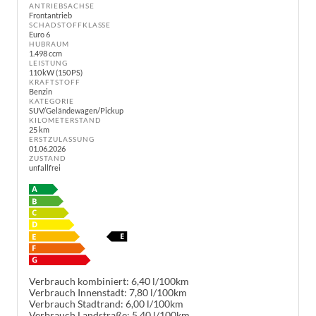
ANTRIEBSACHSE
Frontantrieb
SCHADSTOFFKLASSE
Euro 6
HUBRAUM
1.498 ccm
LEISTUNG
110 kW (150 PS)
KRAFTSTOFF
Benzin
KATEGORIE
SUV/Geländewagen/Pickup
KILOMETERSTAND
25 km
ERSTZULASSUNG
01.06.2026
ZUSTAND
unfallfrei
Verbrauch kombiniert:
6,40 l/100km
Verbrauch Innenstadt:
7,80 l/100km
Verbrauch Stadtrand:
6,00 l/100km
Verbrauch Landstraße:
5,40 l/100km