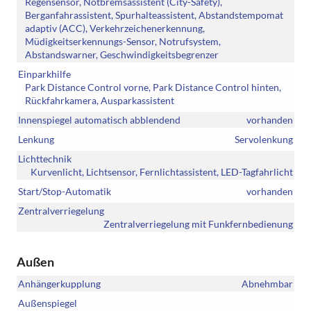
Regensensor, Notbremsassistent (City-Safety),
Berganfahrassistent, Spurhalteassistent, Abstandstempomat
adaptiv (ACC), Verkehrzeichenerkennung,
Müdigkeitserkennungs-Sensor, Notrufsystem,
Abstandswarner, Geschwindigkeitsbegrenzer
Einparkhilfe
Park Distance Control vorne, Park Distance Control hinten,
Rückfahrkamera, Ausparkassistent
Innenspiegel automatisch abblendend
vorhanden
Lenkung
Servolenkung
Lichttechnik
Kurvenlicht, Lichtsensor, Fernlichtassistent, LED-Tagfahrlicht
Start/Stop-Automatik
vorhanden
Zentralverriegelung
Zentralverriegelung mit Funkfernbedienung
Außen
Anhängerkupplung
Abnehmbar
Außenspiegel