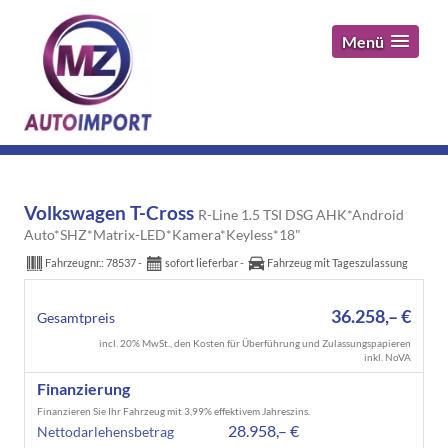
Menü
Volkswagen T-Cross
R-Line 1.5 TSI DSG AHK*Android
Auto*SHZ*Matrix-LED*Kamera*Keyless*18"
Fahrzeugnr.:
78537
sofort lieferbar
Fahrzeug mit Tageszulassung
36.258,– €
Gesamtpreis
incl. 20% MwSt., den Kosten für Überführung und Zulassungspapieren
inkl. NoVA
Finanzierung
Finanzieren Sie Ihr Fahrzeug mit 3,99% effektivem Jahreszins.
28.958,– €
Nettodarlehensbetrag