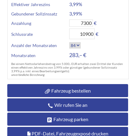
3,99%
Effektiver Jahreszins
3,99%
Gebundener Sollzinssatz
€
Anzahlung
€
Schlussrate
Anzahl der Monatsraten
283,– €
Monatsraten
Bei einem Nettodarlehensbetrag von 5.000,- EUR erhalten zwei Drittel der Kunden
einen effektiven Jahreszins von 3,99% oder günstiger (gebundener Sollzinssatz
3,99% p.a. inkl. eines Bearbeitungsentgelts).
unverbindliche Berechnung
Fahrzeug bestellen
Wir rufen Sie an
Fahrzeug parken
PDF-Datei, Fahrzeugexposé drucken