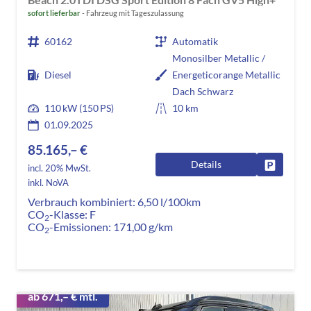
sofort lieferbar
Fahrzeug mit Tageszulassung
60162
Automatik
Monosilber Metallic /
Diesel
Energeticorange Metallic
Dach Schwarz
110 kW (150 PS)
10 km
01.09.2025
85.165,– €
Details
Fahrzeug
incl. 20% MwSt.
inkl. NoVA
Verbrauch kombiniert:
6,50 l/100km
CO
-Klasse:
F
2
CO
-Emissionen:
171,00 g/km
2
ab 671,– € mtl.