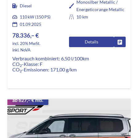
Monosilber Metallic /
Diesel
Energeticorange Metallic
110 kW (150 PS)
10 km
01.09.2025
78.336,– €
Details
Fahrzeug
incl. 20% MwSt.
inkl. NoVA
Verbrauch kombiniert:
6,50 l/100km
CO
-Klasse:
F
2
CO
-Emissionen:
171,00 g/km
2
ab 627,– € mtl.