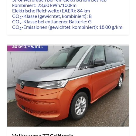
kombiniert:
23,60 kWh/100km
Elektrische Reichweite (EAER):
84 km
CO
-Klasse (gewichtet, kombiniert):
B
2
CO
-Klasse bei entladener Batterie:
G
2
CO
-Emissionen (gewichtet, kombiniert):
18,00 g/km
2
ab 641,– € mtl.
Volkswagen T7 California