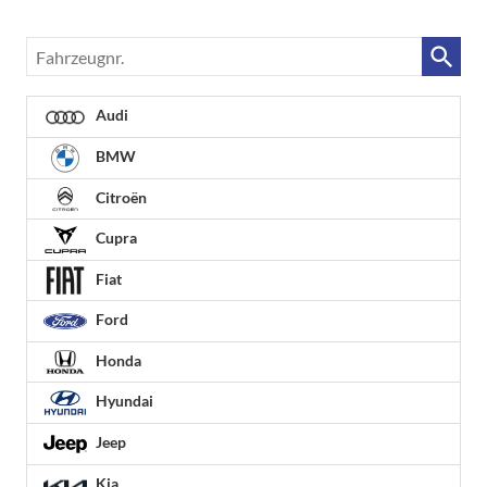
Fahrzeugnr.
Audi
BMW
Citroën
Cupra
Fiat
Ford
Honda
Hyundai
Jeep
Kia