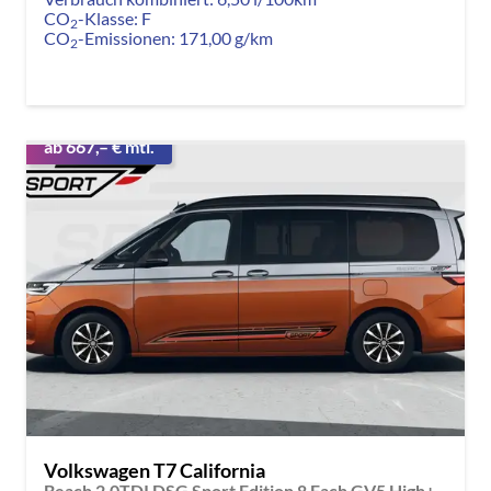
CO
-Klasse:
F
2
CO
-Emissionen:
171,00 g/km
2
ab 667,– € mtl.
Volkswagen T7 California
Beach 2.0TDI DSG Sport Edition 8 Fach GV5 High+