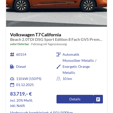
Volkswagen T7 California
Beach 2.0TDI DSG Sport Edition 8 Fach GV5 Premium+
sofort lieferbar
Fahrzeug mit Tageszulassung
60154
Automatik
Monosilber Metallic /
Diesel
Energetic Orange
Metallic
110 kW (150 PS)
10 km
01.12.2025
83.719,– €
Details
Fahrzeug
incl. 20% MwSt.
inkl. NoVA
Verbrauch kombiniert:
6,50 l/100km