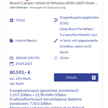
Beach Camper eHybrid 4Motion AHK+360°+Matrix+Navi+Alu17+GJR+Sitzheiz+Keyless
sofort lieferbar
Neuwagen mit Tageszulassung
Doppelkupplungsgetriebe
73356
(DSG)
Deep Black Perleffekt /
Fortana Rot Metallic (nur
Hybrid Benzin
in Verb. mit abgedunkelte
Scheiben, wenn nicht
Serie)
180 kW (245 PS)
20 km
29.04.2025
80.593,– €
Details
Fahrzeug
incl. 20% MwSt.
inkl. NoVA
Energieverbrauch (gewichtet, kombiniert):
1,10 l/100km + 21,90 kWh/100km
Kraftstoffverbrauch bei entladener Batterie
kombiniert:
7,50 l/100km
Stromverbrauch bei rein elektrischem Betrieb