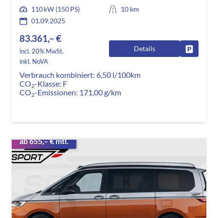
110 kW (150 PS)
10 km
01.09.2025
83.361,– €
Details
Fahrzeug
incl. 20% MwSt.
inkl. NoVA
Verbrauch kombiniert:
6,50 l/100km
CO
-Klasse:
F
2
CO
-Emissionen:
171,00 g/km
2
ab 655,– € mtl.