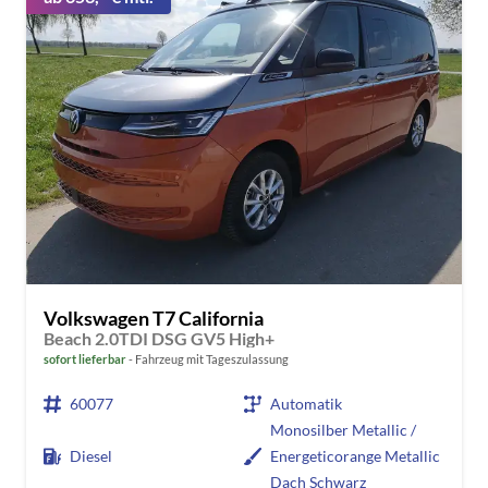
Volkswagen T7 California
Beach 2.0TDI DSG GV5 High+
sofort lieferbar
Fahrzeug mit Tageszulassung
60077
Automatik
Monosilber Metallic /
Diesel
Energeticorange Metallic
Dach Schwarz