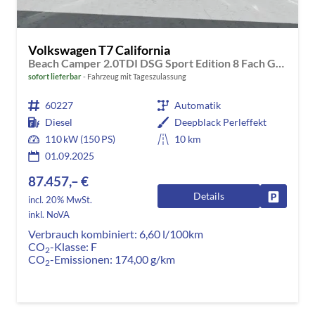
Volkswagen T7 California
Beach Camper 2.0TDI DSG Sport Edition 8 Fach GV5 High+
sofort lieferbar
Fahrzeug mit Tageszulassung
60227
Automatik
Diesel
Deepblack Perleffekt
110 kW (150 PS)
10 km
01.09.2025
87.457,– €
Details
Fahrzeug
incl. 20% MwSt.
inkl. NoVA
Verbrauch kombiniert:
6,60 l/100km
CO
-Klasse:
F
2
CO
-Emissionen:
174,00 g/km
2