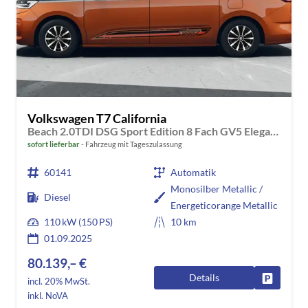
Volkswagen T7 California
Beach 2.0TDI DSG Sport Edition 8 Fach GV5 Elegance+
sofort lieferbar
Fahrzeug mit Tageszulassung
60141
Automatik
Monosilber Metallic /
Diesel
Energeticorange Metallic
110 kW (150 PS)
10 km
01.09.2025
80.139,– €
Details
Fahrzeug
incl. 20% MwSt.
inkl. NoVA