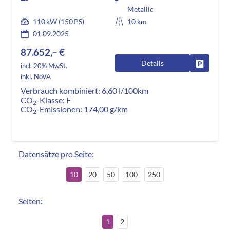
Metallic
110 kW (150 PS)
10 km
01.09.2025
87.652,– €
Details
Fahrzeug
incl. 20% MwSt.
inkl. NoVA
Verbrauch kombiniert:
6,60 l/100km
CO
-Klasse:
F
2
CO
-Emissionen:
174,00 g/km
2
Datensätze pro Seite:
10
20
50
100
250
Seiten:
1
2