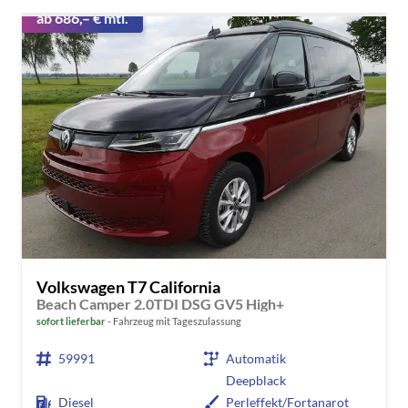
ab 686,– € mtl.
Volkswagen T7 California
Beach Camper 2.0TDI DSG GV5 High+
sofort lieferbar
Fahrzeug mit Tageszulassung
59991
Automatik
Deepblack
Diesel
Perleffekt/Fortanarot