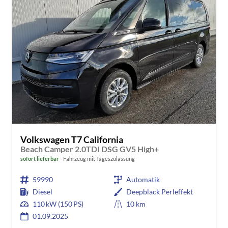
Volkswagen T7 California
Beach Camper 2.0TDI DSG GV5 High+
sofort lieferbar
Fahrzeug mit Tageszulassung
59990
Automatik
Diesel
Deepblack Perleffekt
110 kW (150 PS)
10 km
01.09.2025