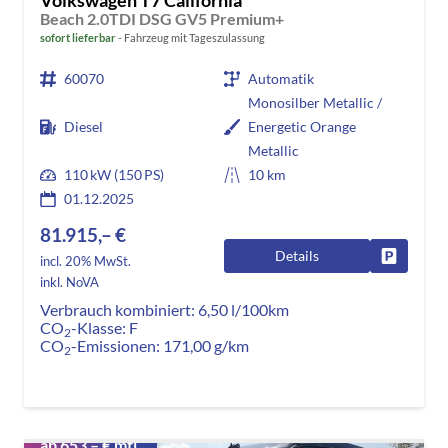
Beach 2.0TDI DSG GV5 Premium+
sofort lieferbar
Fahrzeug mit Tageszulassung
60070
Automatik
Monosilber Metallic /
Diesel
Energetic Orange
Metallic
110 kW (150 PS)
10 km
01.12.2025
81.915,– €
Details
Fahrzeug
incl. 20% MwSt.
inkl. NoVA
Verbrauch kombiniert:
6,50 l/100km
CO
-Klasse:
F
2
CO
-Emissionen:
171,00 g/km
2
ab 653,– € mtl.