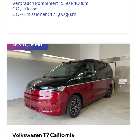
Verbrauch kombiniert:
6,50 l/100km
CO
-Klasse:
F
2
CO
-Emissionen:
171,00 g/km
2
ab 631,– € mtl.
Volkswagen T7 California