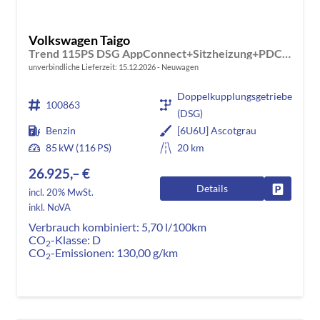
Volkswagen Taigo
Trend 115PS DSG AppConnect+Sitzheizung+PDC+Alu16+LED+DAB+FrontAssist
unverbindliche Lieferzeit:
15.12.2026
Neuwagen
Doppelkupplungsgetriebe
100863
(DSG)
Benzin
[6U6U] Ascotgrau
85 kW (116 PS)
20 km
26.925,– €
Details
Fahrzeug
incl. 20% MwSt.
inkl. NoVA
Verbrauch kombiniert:
5,70 l/100km
CO
-Klasse:
D
2
CO
-Emissionen:
130,00 g/km
2