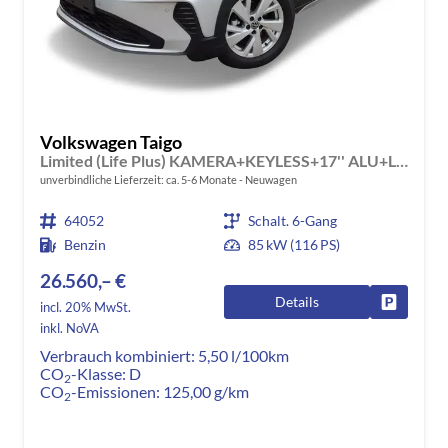
Volkswagen Taigo
Limited (Life Plus) KAMERA+KEYLESS+17'' ALU+LED
unverbindliche Lieferzeit: ca. 5-6 Monate
Neuwagen
64052
Schalt. 6-Gang
Benzin
85 kW (116 PS)
26.560,– €
Details
Fahrzeug
incl. 20% MwSt.
inkl. NoVA
Verbrauch kombiniert:
5,50 l/100km
CO
-Klasse:
D
2
CO
-Emissionen:
125,00 g/km
2