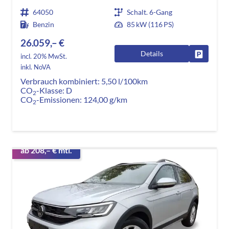
64050
Schalt. 6-Gang
Benzin
85 kW (116 PS)
26.059,– €
Details
Fahrzeug
incl. 20% MwSt.
inkl. NoVA
Verbrauch kombiniert:
5,50 l/100km
CO
-Klasse:
D
2
CO
-Emissionen:
124,00 g/km
2
ab 208,– € mtl.