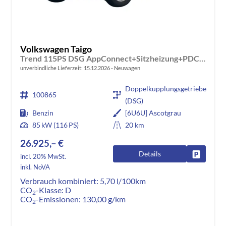
Volkswagen Taigo
Trend 115PS DSG AppConnect+Sitzheizung+PDC+Alu16+LED+DAB+FrontAssist
unverbindliche Lieferzeit:
15.12.2026
Neuwagen
Doppelkupplungsgetriebe
100865
(DSG)
Benzin
[6U6U] Ascotgrau
85 kW (116 PS)
20 km
26.925,– €
Details
Fahrzeug
incl. 20% MwSt.
inkl. NoVA
Verbrauch kombiniert:
5,70 l/100km
CO
-Klasse:
D
2
CO
-Emissionen:
130,00 g/km
2