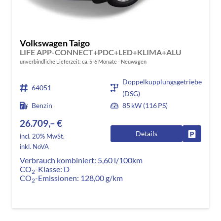
Volkswagen Taigo
LIFE APP-CONNECT+PDC+LED+KLIMA+ALU
unverbindliche Lieferzeit: ca. 5-6 Monate
Neuwagen
Doppelkupplungsgetriebe
64051
(DSG)
Benzin
85 kW (116 PS)
26.709,– €
Details
Fahrzeug
incl. 20% MwSt.
inkl. NoVA
Verbrauch kombiniert:
5,60 l/100km
CO
-Klasse:
D
2
CO
-Emissionen:
128,00 g/km
2