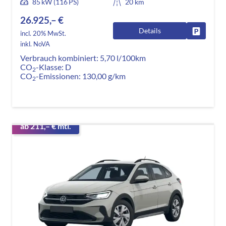
85 kW (116 PS)
20 km
26.925,– €
Details
Fahrzeug
incl. 20% MwSt.
inkl. NoVA
Verbrauch kombiniert:
5,70 l/100km
CO
-Klasse:
D
2
CO
-Emissionen:
130,00 g/km
2
ab 211,– € mtl.