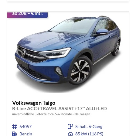
ab 208,– € mtl.
Volkswagen Taigo
R-Line ACC+TRAVEL ASSIST+17'' ALU+LED
unverbindliche Lieferzeit: ca. 5-6 Monate
Neuwagen
64057
Schalt. 6-Gang
Benzin
85 kW (116 PS)