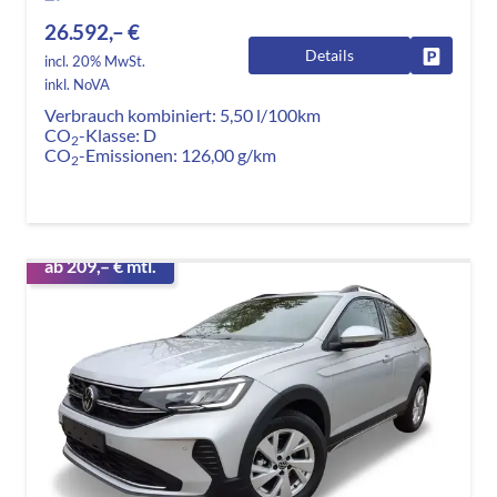
26.592,– €
Details
Fahrzeug
incl. 20% MwSt.
inkl. NoVA
Verbrauch kombiniert:
5,50 l/100km
CO
-Klasse:
D
2
CO
-Emissionen:
126,00 g/km
2
ab 209,– € mtl.