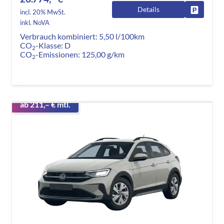
Details
Fahrzeug
incl. 20% MwSt.
inkl. NoVA
Verbrauch kombiniert:
5,50 l/100km
CO
-Klasse:
D
2
CO
-Emissionen:
125,00 g/km
2
ab 211,– € mtl.