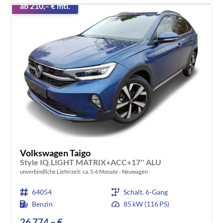
ab 210,– € mtl.
Volkswagen Taigo
Style IQ.LIGHT MATRIX+ACC+17'' ALU
unverbindliche Lieferzeit: ca. 5-6 Monate
Neuwagen
64054
Schalt. 6-Gang
Benzin
85 kW (116 PS)
26.774,– €