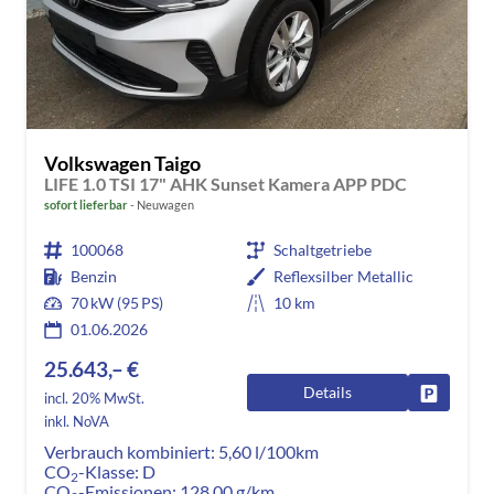
Volkswagen Taigo
LIFE 1.0 TSI 17" AHK Sunset Kamera APP PDC
sofort lieferbar
Neuwagen
100068
Schaltgetriebe
Benzin
Reflexsilber Metallic
70 kW (95 PS)
10 km
01.06.2026
25.643,– €
Details
Fahrzeug
incl. 20% MwSt.
inkl. NoVA
Verbrauch kombiniert:
5,60 l/100km
CO
-Klasse:
D
2
CO
-Emissionen:
128,00 g/km