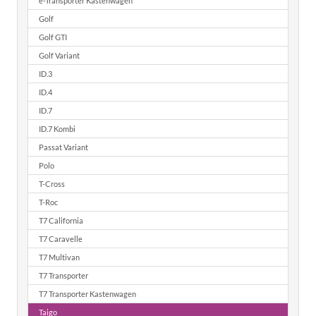
e-Transporter Kastenwagen
Golf
Golf GTI
Golf Variant
ID.3
ID.4
ID.7
ID.7 Kombi
Passat Variant
Polo
T-Cross
T-Roc
T7 California
T7 Caravelle
T7 Multivan
T7 Transporter
T7 Transporter Kastenwagen
Taigo