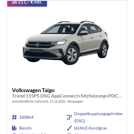
ab 211,– € mtl.
Volkswagen Taigo
Trend 115PS DSG AppConnect+Sitzheizung+PDC+Alu16+LED+DAB+FrontAssist
unverbindliche Lieferzeit:
15.12.2026
Neuwagen
Doppelkupplungsgetriebe
100864
(DSG)
Benzin
[6U6U] Ascotgrau