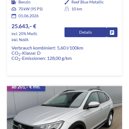
Benzin
Reef Blue Metallic
70 kW (95 PS)
10 km
01.06.2026
25.643,– €
Details
Fahrzeug
incl. 20% MwSt.
inkl. NoVA
Verbrauch kombiniert:
5,60 l/100km
CO
-Klasse:
D
2
CO
-Emissionen:
128,00 g/km
2
ab 201,– € mtl.