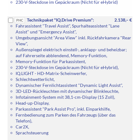
230-V-Steckdose im Gepäckraum (Nicht für eHybrid)
Technikpaket "IQ.Drive Premium":
2.138,– €
PHC
Fahrassistent "Travel Assist", Spurhalteassistent "Lane
Assist" und "Emergency Assist",
Umgebungsansicht "Area View" inkl. Rückfahrkamera "Rear
View",
Außenspiegel elektrisch einstell-, anklapp- und beheizbar;
auf Fahrerseite abblendend, Memory-Funktion,
Memory-Funktion für Parkassistent,
230-V-Steckdose im Gepäckraum (Nicht für eHybrid),
IQ.LIGHT - HD-Matrix-Scheinwerfer,
Schlechtwetterlicht,
Dynamischer Fernlichtassistent "Dynamic Light Assist",
3D-LED-Rückleuchten mit dynamischer Blinkleuchte,
Infotainment-System mit 38,1-cm-Display (15 Zoll),
Head-up-Display,
Parkassistent "Park Assist Pro", inkl. Einparkhilfe,
Fernbedienung zum Parken des Fahrzeugs (über das
Telefon),
Car2X,
Sprachsteuerung