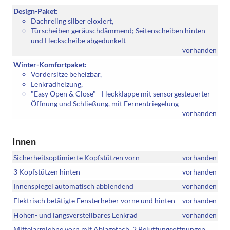
Design-Paket:
Dachreling silber eloxiert,
Türscheiben geräuschdämmend; Seitenscheiben hinten
und Heckscheibe abgedunkelt
vorhanden
Winter-Komfortpaket:
Vordersitze beheizbar,
Lenkradheizung,
"Easy Open & Close" - Heckklappe mit sensorgesteuerter
Öffnung und Schließung, mit Fernentriegelung
vorhanden
Innen
Sicherheitsoptimierte Kopfstützen vorn
vorhanden
3 Kopfstützen hinten
vorhanden
Innenspiegel automatisch abblendend
vorhanden
Elektrisch betätigte Fensterheber vorne und hinten
vorhanden
Höhen- und längsverstellbares Lenkrad
vorhanden
Mittelarmlehne vorn mit Ablagefach, 2 Belüftungsöffnungen