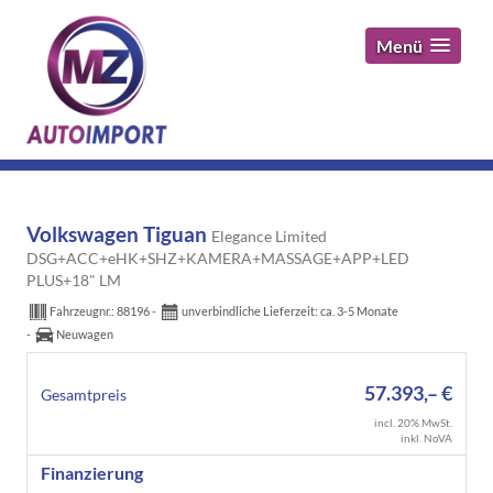
Menü
Volkswagen Tiguan
Elegance Limited
DSG+ACC+eHK+SHZ+KAMERA+MASSAGE+APP+LED
PLUS+18" LM
Fahrzeugnr.:
88196
unverbindliche Lieferzeit: ca. 3-5 Monate
Neuwagen
57.393,– €
Gesamtpreis
incl. 20% MwSt.
inkl. NoVA
Finanzierung