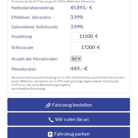
Finanzieren Sie Ihr Fahrzeug mit 3,99% effektivem Jahreszins.
45.893,– €
Nettodarlehensbetrag
3,99%
Effektiver Jahreszins
3,99%
Gebundener Sollzinssatz
€
Anzahlung
€
Schlussrate
Anzahl der Monatsraten
449,– €
Monatsraten
Bei einem Nettodarlehensbetrag von 5.000,- EUR erhalten zwei Drittel der Kunden
einen effektiven Jahreszins von 3,99% oder günstiger (gebundener Sollzinssatz
3,99% p.a. inkl. eines Bearbeitungsentgelts).
unverbindliche Berechnung
Fahrzeug bestellen
Wir rufen Sie an
Fahrzeug parken