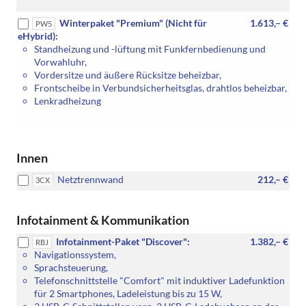
Winterpaket "Premium" (Nicht für
1.613,– €
PW5
eHybrid):
Standheizung und -lüftung mit Funkfernbedienung und
Vorwahluhr,
Vordersitze und äußere Rücksitze beheizbar,
Frontscheibe in Verbundsicherheitsglas, drahtlos beheizbar,
Lenkradheizung
Innen
Netztrennwand
212,– €
3CX
Infotainment & Kommunikation
Infotainment-Paket "Discover":
1.382,– €
RBJ
Navigationssystem,
Sprachsteuerung,
Telefonschnittstelle "Comfort" mit induktiver Ladefunktion
für 2 Smartphones, Ladeleistung bis zu 15 W,