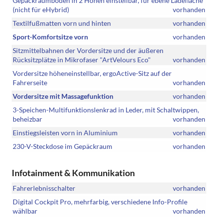
Gepäckraumboden in 2 Höhen einstellbar, für ebene Ladefläche
(nicht für eHybrid)
vorhanden
Textilfußmatten vorn und hinten
vorhanden
Sport-Komfortsitze vorn
vorhanden
Sitzmittelbahnen der Vordersitze und der äußeren
Rücksitzplätze in Mikrofaser "ArtVelours Eco"
vorhanden
Vordersitze höheneinstellbar, ergoActive-Sitz auf der
Fahrerseite
vorhanden
Vordersitze mit Massagefunktion
vorhanden
3-Speichen-Multifunktionslenkrad in Leder, mit Schaltwippen,
beheizbar
vorhanden
Einstiegsleisten vorn in Aluminium
vorhanden
230-V-Steckdose im Gepäckraum
vorhanden
Infotainment & Kommunikation
Fahrerlebnisschalter
vorhanden
Digital Cockpit Pro, mehrfarbig, verschiedene Info-Profile
wählbar
vorhanden