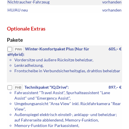
Nichtraucher-Fahrzeug
vorhanden
HU/AU neu
vorhanden
Optionale Extras
Pakete
Winter-Komfortpaket Plus (Nur für
605,– €
PW6
eHybrid):
Vordersitze und äußere Rücksitze beheizbar,
Lenkradheizung,
Frontscheibe in Verbundsicherheitsglas, drahtlos beheizbar
Technikpaket "IQ.Drive":
897,– €
PHB
Fahrassistent "Travel Assist", Spurhalteassistent "Lane
Assist" und "Emergency Assist",
Umgebungsansicht "Area View" inkl. Rückfahrkamera "Rear
View",
Außenspiegel elektrisch einstell-, anklapp- und beheizbar;
auf Fahrerseite abblendend, Memory-Funktion,
Memory-Funktion für Parkassistent,