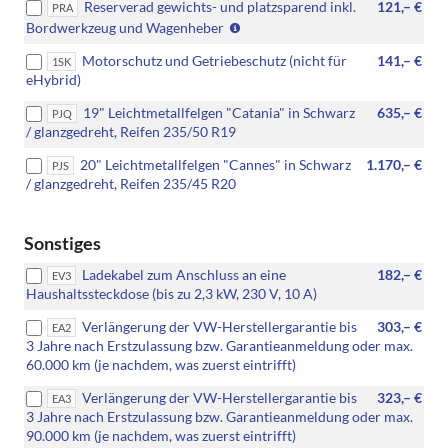
Reserverad gewichts- und platzsparend inkl.
121,– €
PRA
Verbindung
(Nicht
Bordwerkzeug und Wagenheber
mit:
für
[PJP]
Motorschutz und Getriebeschutz (nicht für
141,– €
1SK
eHybrid)
18"
eHybrid)
Leichtmetallfelgen
"Bologna",
19" Leichtmetallfelgen "Catania" in Schwarz
635,– €
PJQ
[PJQ]
/ glanzgedreht, Reifen 235/50 R19
19"
Leichtmetallfelgen
20" Leichtmetallfelgen "Cannes" in Schwarz
1.170,– €
PJS
"Catania",
/ glanzgedreht, Reifen 235/45 R20
[PJS]
20"
Leichtmetallfelgen
Sonstiges
"Cannes"
Ladekabel zum Anschluss an eine
182,– €
oder
EV3
Haushaltssteckdose (bis zu 2,3 kW, 230 V, 10 A)
[PJU]
20"
Verlängerung der VW-Herstellergarantie bis
303,– €
EA2
Leichtmetallfelgen
3 Jahre nach Erstzulassung bzw. Garantieanmeldung oder max.
"York")
60.000 km (je nachdem, was zuerst eintrifft)
Verlängerung der VW-Herstellergarantie bis
323,– €
EA3
3 Jahre nach Erstzulassung bzw. Garantieanmeldung oder max.
90.000 km (je nachdem, was zuerst eintrifft)