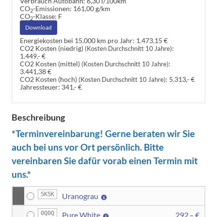
Verbrauch Autobahn:
6,30 l/100km
CO
-Emissionen:
161,00 g/km
2
CO
-Klasse:
F
2
Download
Energiekosten bei 15.000 km pro Jahr:
1.473,15 €
CO2 Kosten (niedrig)
:
(Kosten Durchschnitt 10 Jahre)
1.449,- €
CO2 Kosten (mittel)
:
(Kosten Durchschnitt 10 Jahre)
3.441,38 €
CO2 Kosten (hoch)
:
5.313,- €
(Kosten Durchschnitt 10 Jahre)
Jahressteuer:
341,- €
Beschreibung
*Terminvereinbarung! Gerne beraten wir Sie
auch bei uns vor Ort persönlich. Bitte
vereinbaren Sie dafür vorab einen Termin mit
uns.*
5K5K
Uranograu
0Q0Q
Pure White
292,– €