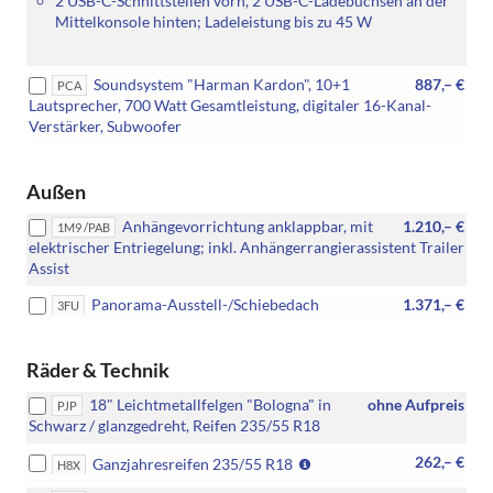
2 USB-C-Schnittstellen vorn, 2 USB-C-Ladebuchsen an der
Mittelkonsole hinten; Ladeleistung bis zu 45 W
Soundsystem "Harman Kardon", 10+1
887,– €
PCA
Lautsprecher, 700 Watt Gesamtleistung, digitaler 16-Kanal-
Verstärker, Subwoofer
Außen
Anhängevorrichtung anklappbar, mit
1.210,– €
1M9 /PAB
elektrischer Entriegelung; inkl. Anhängerrangierassistent Trailer
Assist
Panorama-Ausstell-/Schiebedach
1.371,– €
3FU
Räder & Technik
18" Leichtmetallfelgen "Bologna" in
ohne Aufpreis
PJP
Schwarz / glanzgedreht, Reifen 235/55 R18
(Nicht
262,– €
Ganzjahresreifen 235/55 R18
H8X
in