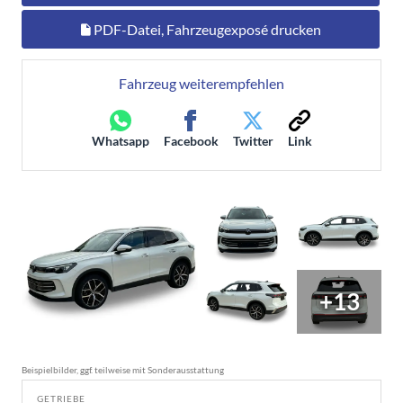
PDF-Datei, Fahrzeugexposé drucken
Fahrzeug weiterempfehlen
Whatsapp
Facebook
Twitter
Link
+13
Beispielbilder, ggf. teilweise mit Sonderausstattung
GETRIEBE