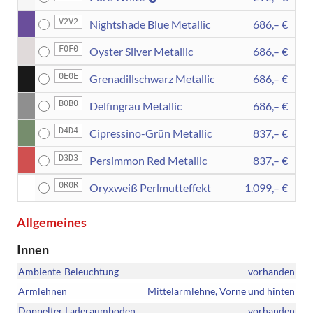
V2V2
Nightshade Blue Metallic
686,– €
F0F0
Oyster Silver Metallic
686,– €
0E0E
Grenadillschwarz Metallic
686,– €
B0B0
Delfingrau Metallic
686,– €
D4D4
Cipressino-Grün Metallic
837,– €
D3D3
Persimmon Red Metallic
837,– €
0R0R
Oryxweiß Perlmutteffekt
1.099,– €
Allgemeines
Innen
Ambiente-Beleuchtung
vorhanden
Armlehnen
Mittelarmlehne, Vorne und hinten
Doppelter Laderaumboden
vorhanden