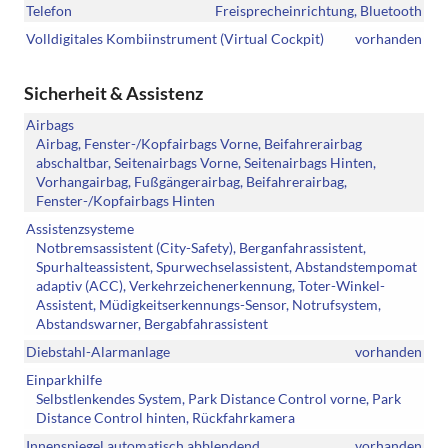
Telefon
Freisprecheinrichtung, Bluetooth
Volldigitales Kombiinstrument (Virtual Cockpit)
vorhanden
Sicherheit & Assistenz
Airbags
Airbag, Fenster-/Kopfairbags Vorne, Beifahrerairbag
abschaltbar, Seitenairbags Vorne, Seitenairbags Hinten,
Vorhangairbag, Fußgängerairbag, Beifahrerairbag,
Fenster-/Kopfairbags Hinten
Assistenzsysteme
Notbremsassistent (City-Safety), Berganfahrassistent,
Spurhalteassistent, Spurwechselassistent, Abstandstempomat
adaptiv (ACC), Verkehrzeichenerkennung, Toter-Winkel-
Assistent, Müdigkeitserkennungs-Sensor, Notrufsystem,
Abstandswarner, Bergabfahrassistent
Diebstahl-Alarmanlage
vorhanden
Einparkhilfe
Selbstlenkendes System, Park Distance Control vorne, Park
Distance Control hinten, Rückfahrkamera
Innenspiegel automatisch abblendend
vorhanden