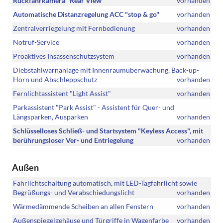
Rückfahrkamera "Rear View"
vorhanden
Automatische Distanzregelung ACC "stop & go"
vorhanden
Zentralverriegelung mit Fernbedienung
vorhanden
Notruf-Service
vorhanden
Proaktives Insassenschutzsystem
vorhanden
Diebstahlwarnanlage mit Innenraumüberwachung, Back-up-
Horn und Abschleppschutz
vorhanden
Fernlichtassistent "Light Assist"
vorhanden
Parkassistent "Park Assist" - Assistent für Quer- und
Längsparken, Ausparken
vorhanden
Schlüsselloses Schließ- und Startsystem "Keyless Access", mit
berührungsloser Ver- und Entriegelung
vorhanden
Außen
Fahrlichtschaltung automatisch, mit LED-Tagfahrlicht sowie
Begrüßungs- und Verabschiedungslicht
vorhanden
Wärmedämmende Scheiben an allen Fenstern
vorhanden
Außenspiegelgehäuse und Türgriffe in Wagenfarbe
vorhanden