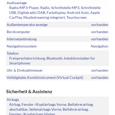
Audioanlage
Radio/MP3-Player, Radio, Schnittstelle MP3, Schnittstelle
USB, Digitalradio DAB, Farbdisplay, Android Auto, Apple
CarPlay, Musikstreaming integriert, Touchscreen
Außentemperaturanzeige
vorhanden
Bordcomputer
vorhanden
Internetanbindung
vorhanden
Navigationssystem
Navigation
Telefon
Freisprecheinrichtung, Bluetooth, Induktionsladen für
Smartphones
Uhr & Drehzahlmesser
vorhanden
Volldigitales Kombiinstrument (Virtual Cockpit)
vorhanden
Sicherheit & Assistenz
Airbags
Airbag, Fenster-/Kopfairbags Vorne, Beifahrerairbag
abschaltbar, Seitenairbags Vorne, Beifahrerairbag,
Fenster-/Kopfairbags Hinten