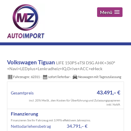
Menü
Volkswagen Tiguan
LIFE 150PS eTSI DSG AHK+360°
+Navi+LEDplus+Lenkradheiz+IQ.Drive+ACC+eHeck
Fahrzeugnr.:
62311
sofort lieferbar
Neuwagen mit Tageszulassung
43.491,– €
Gesamtpreis
incl. 20% MwSt., den Kosten für Überführung und Zulassungspapieren
inkl. NoVA
Finanzierung
Finanzieren Sie Ihr Fahrzeug mit 3,99% effektivem Jahreszins.
34.791,– €
Nettodarlehensbetrag