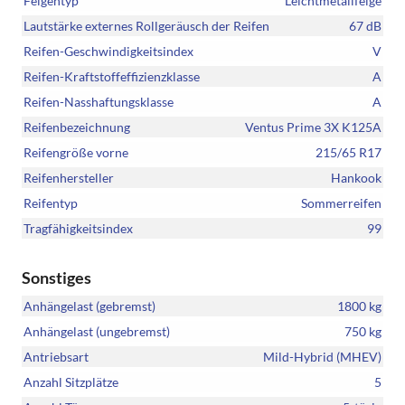
Felgentyp
Leichtmetallfelge
Lautstärke externes Rollgeräusch der Reifen
67 dB
Reifen-Geschwindigkeitsindex
V
Reifen-Kraftstoffeffizienzklasse
A
Reifen-Nasshaftungsklasse
A
Reifenbezeichnung
Ventus Prime 3X K125A
Reifengröße vorne
215/65 R17
Reifenhersteller
Hankook
Reifentyp
Sommerreifen
Tragfähigkeitsindex
99
Sonstiges
Anhängelast (gebremst)
1800 kg
Anhängelast (ungebremst)
750 kg
Antriebsart
Mild-Hybrid (MHEV)
Anzahl Sitzplätze
5