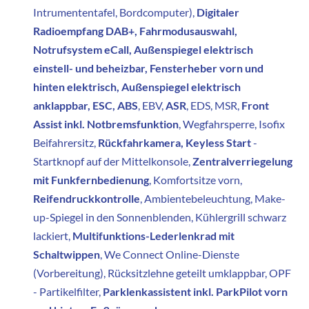
Intrumententafel, Bordcomputer),
Digitaler
Radioempfang DAB+, Fahrmodusauswahl,
Notrufsystem eCall, Außenspiegel elektrisch
einstell- und beheizbar, Fensterheber vorn und
hinten elektrisch, Außenspiegel elektrisch
anklappbar, ESC, ABS
, EBV,
ASR
, EDS, MSR,
Front
Assist inkl. Notbremsfunktion
, Wegfahrsperre, Isofix
Beifahrersitz,
Rückfahrkamera, Keyless Start
-
Startknopf auf der Mittelkonsole,
Zentralverriegelung
mit Funkfernbedienung
, Komfortsitze vorn,
Reifendruckkontrolle
, Ambientebeleuchtung, Make-
up-Spiegel in den Sonnenblenden, Kühlergrill schwarz
lackiert,
Multifunktions-Lederlenkrad mit
Schaltwippen
, We Connect Online-Dienste
(Vorbereitung), Rücksitzlehne geteilt umklappbar, OPF
- Partikelfilter,
Parklenkassistent inkl. ParkPilot vorn