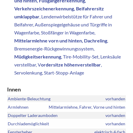
und hinten, Fußgängererkennung,
Verkehrszeichenerkennung, Beifahrersitz
umklappbar
, Lendenwirbelstütze für Fahrer und
Beifahrer, Außenspiegelgehäuse und Türgriffe in
Wagenfarbe, Stoßfänger in Wagenfarbe,
Mittelarmlehne vorn und hinten, Dachreling
,
Bremsenergie-Rückgewinnungssystem,
Müdigkeitserkennung
, Tire-Mobility-Set, Lenksäule
verstellbar, V
ordersitze höhenverstellbar
,
Servolenkung, Start-Stopp-Anlage
Innen
Ambiente-Beleuchtung
vorhanden
Armlehnen
Mittelarmlehne, Fahrer, Vorne und hinten
Doppelter Laderaumboden
vorhanden
Durchlademöglichkeit
vorhanden
Fensterheber
elektrisch 4-fach