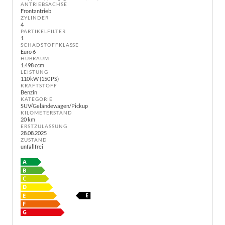
ANTRIEBSACHSE
Frontantrieb
ZYLINDER
4
PARTIKELFILTER
1
SCHADSTOFFKLASSE
Euro 6
HUBRAUM
1.498 ccm
LEISTUNG
110 kW (150 PS)
KRAFTSTOFF
Benzin
KATEGORIE
SUV/Geländewagen/Pickup
KILOMETERSTAND
20 km
ERSTZULASSUNG
28.08.2025
ZUSTAND
unfallfrei