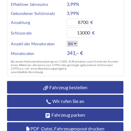
3,99%
Effektiver Jahreszins
3,99%
Gebundener Sollzinssatz
€
Anzahlung
€
Schlussrate
Anzahl der Monatsraten
341,– €
Monatsraten
Bei einem Nettodarlehensbetrag von 5.000,- EUR erhalten zwei Drittel der Kunden
einen effektiven Jahreszins von 3,99% oder günstiger (gebundener Sollzinssatz
3,99% p.a. inkl. eines Bearbeitungsentgelts).
unverbindliche Berechnung
Fahrzeug bestellen
Wir rufen Sie an
Fahrzeug parken
PDF-Datei, Fahrzeugexposé drucken