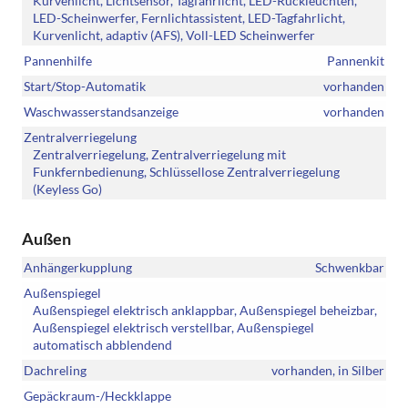
Kurvenlicht, Lichtsensor, Tagfahrlicht, LED-Rückleuchten,
LED-Scheinwerfer, Fernlichtassistent, LED-Tagfahrlicht,
Kurvenlicht, adaptiv (AFS), Voll-LED Scheinwerfer
Pannenhilfe
Pannenkit
Start/Stop-Automatik
vorhanden
Waschwasserstandsanzeige
vorhanden
Zentralverriegelung
Zentralverriegelung, Zentralverriegelung mit
Funkfernbedienung, Schlüssellose Zentralverriegelung
(Keyless Go)
Außen
Anhängerkupplung
Schwenkbar
Außenspiegel
Außenspiegel elektrisch anklappbar, Außenspiegel beheizbar,
Außenspiegel elektrisch verstellbar, Außenspiegel
automatisch abblendend
Dachreling
vorhanden, in Silber
Gepäckraum-/Heckklappe