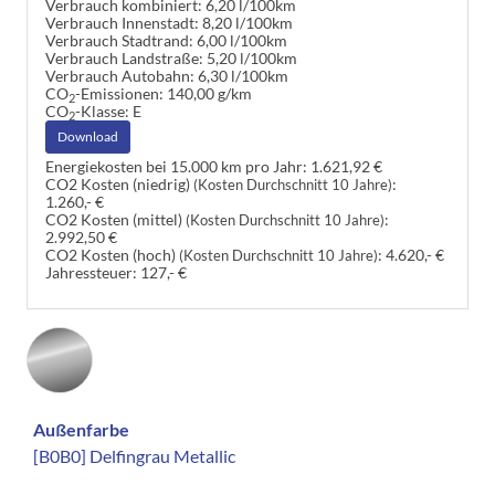
Verbrauch kombiniert:
6,20 l/100km
Verbrauch Innenstadt:
8,20 l/100km
Verbrauch Stadtrand:
6,00 l/100km
Verbrauch Landstraße:
5,20 l/100km
Verbrauch Autobahn:
6,30 l/100km
CO
-Emissionen:
140,00 g/km
2
CO
-Klasse:
E
2
Download
Energiekosten bei 15.000 km pro Jahr:
1.621,92 €
CO2 Kosten (niedrig)
:
(Kosten Durchschnitt 10 Jahre)
1.260,- €
CO2 Kosten (mittel)
:
(Kosten Durchschnitt 10 Jahre)
2.992,50 €
CO2 Kosten (hoch)
:
4.620,- €
(Kosten Durchschnitt 10 Jahre)
Jahressteuer:
127,- €
Außenfarbe
[B0B0] Delfingrau Metallic