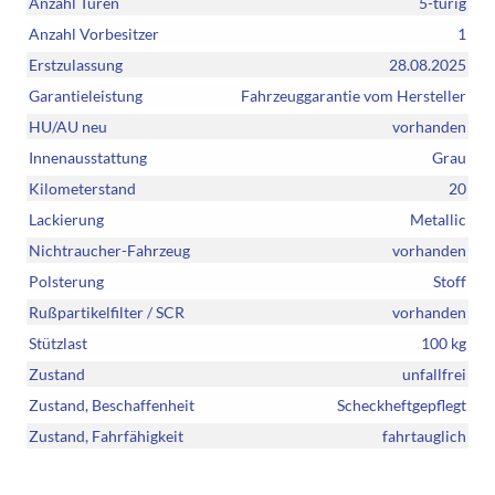
Anzahl Türen
5-türig
Anzahl Vorbesitzer
1
Erstzulassung
28.08.2025
Garantieleistung
Fahrzeuggarantie vom Hersteller
HU/AU neu
vorhanden
Innenausstattung
Grau
Kilometerstand
20
Lackierung
Metallic
Nichtraucher-Fahrzeug
vorhanden
Polsterung
Stoff
Rußpartikelfilter / SCR
vorhanden
Stützlast
100 kg
Zustand
unfallfrei
Zustand, Beschaffenheit
Scheckheftgepflegt
Zustand, Fahrfähigkeit
fahrtauglich