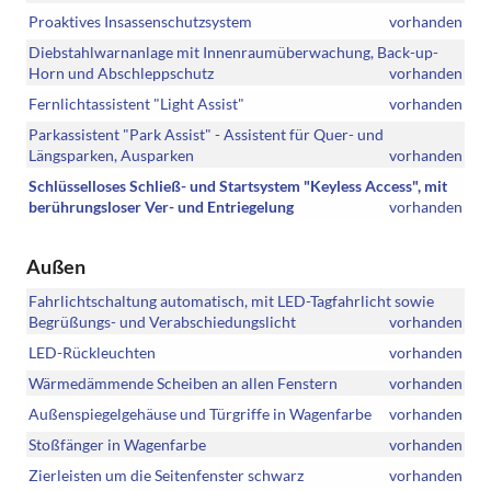
Proaktives Insassenschutzsystem
vorhanden
Diebstahlwarnanlage mit Innenraumüberwachung, Back-up-
Horn und Abschleppschutz
vorhanden
Fernlichtassistent "Light Assist"
vorhanden
Parkassistent "Park Assist" - Assistent für Quer- und
Längsparken, Ausparken
vorhanden
Schlüsselloses Schließ- und Startsystem "Keyless Access", mit
berührungsloser Ver- und Entriegelung
vorhanden
Außen
Fahrlichtschaltung automatisch, mit LED-Tagfahrlicht sowie
Begrüßungs- und Verabschiedungslicht
vorhanden
LED-Rückleuchten
vorhanden
Wärmedämmende Scheiben an allen Fenstern
vorhanden
Außenspiegelgehäuse und Türgriffe in Wagenfarbe
vorhanden
Stoßfänger in Wagenfarbe
vorhanden
Zierleisten um die Seitenfenster schwarz
vorhanden