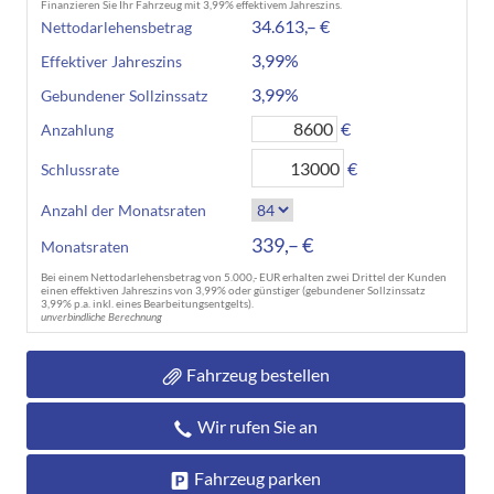
Finanzieren Sie Ihr Fahrzeug mit 3,99% effektivem Jahreszins.
34.613,– €
Nettodarlehensbetrag
3,99%
Effektiver Jahreszins
3,99%
Gebundener Sollzinssatz
€
Anzahlung
€
Schlussrate
Anzahl der Monatsraten
339,– €
Monatsraten
Bei einem Nettodarlehensbetrag von 5.000,- EUR erhalten zwei Drittel der Kunden
einen effektiven Jahreszins von 3,99% oder günstiger (gebundener Sollzinssatz
3,99% p.a. inkl. eines Bearbeitungsentgelts).
unverbindliche Berechnung
Fahrzeug bestellen
Wir rufen Sie an
Fahrzeug parken