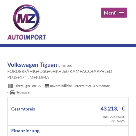
Menü
Volkswagen Tiguan
Limited
FÖRDERFÄHIG+DSG+eHK+360 KAM+ACC+APP+LED
PLUS+17" LM+KLIMA
Fahrzeugnr.:
88199
unverbindliche Lieferzeit: ca. 3-5 Monate
Neuwagen
43.213,– €
Gesamtpreis
incl. 20% MwSt.
inkl. NoVA
Finanzierung