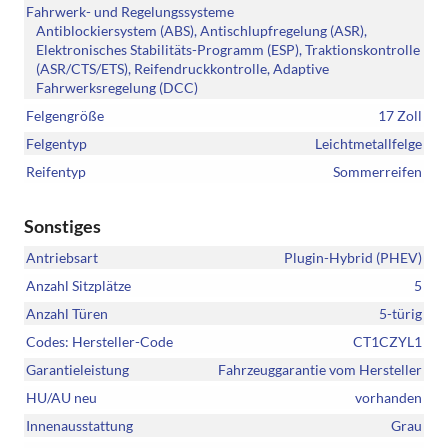
Fahrwerk- und Regelungssysteme
Antiblockiersystem (ABS), Antischlupfregelung (ASR),
Elektronisches Stabilitäts-Programm (ESP), Traktionskontrolle
(ASR/CTS/ETS), Reifendruckkontrolle, Adaptive
Fahrwerksregelung (DCC)
Felgengröße
17 Zoll
Felgentyp
Leichtmetallfelge
Reifentyp
Sommerreifen
Sonstiges
Antriebsart
Plugin-Hybrid (PHEV)
Anzahl Sitzplätze
5
Anzahl Türen
5-türig
Codes: Hersteller-Code
CT1CZYL1
Garantieleistung
Fahrzeuggarantie vom Hersteller
HU/AU neu
vorhanden
Innenausstattung
Grau