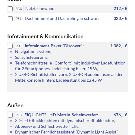
Netztrennwand
212,– €
3CX
Dachhimmel und Dachreling in schwarz
323,– €
PS1
Infotainment & Kommunikation
Infotainment-Paket "Discover":
1.382,– €
RBJ
Navigationssystem,
Sprachsteuerung,
Telefonschnittstelle "Comfort" mit induktiver Ladefunktion
für 2 Smartphones, Ladeleistung bis zu 15 W,
2 USB-C-Schnittstellen vorn, 2 USB-C-Ladebuchsen an der
Mittelkonsole hinten; Ladeleistung bis zu 45 W
Außen
"IQ.LIGHT" - HD-Matrix-Scheinwerfer:
676,– €
PLB
3D-LED-Rückleuchten mit dynamischer Blinkleuchte,
Abbiege- und Schlechtwetterlicht,
Dynamischer Fernlichtassistent "Dynamic Light Assist",