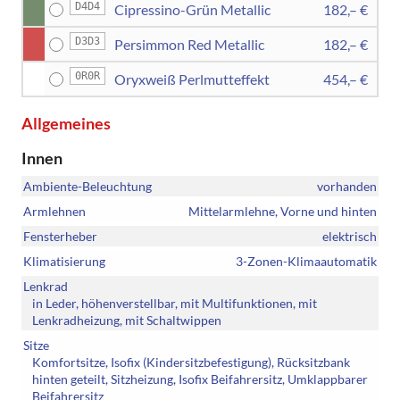
D4D4
Cipressino-Grün Metallic
182,– €
D3D3
Persimmon Red Metallic
182,– €
0R0R
Oryxweiß Perlmutteffekt
454,– €
Allgemeines
Innen
Ambiente-Beleuchtung
vorhanden
Armlehnen
Mittelarmlehne, Vorne und hinten
Fensterheber
elektrisch
Klimatisierung
3-Zonen-Klimaautomatik
Lenkrad
in Leder, höhenverstellbar, mit Multifunktionen, mit
Lenkradheizung, mit Schaltwippen
Sitze
Komfortsitze, Isofix (Kindersitzbefestigung), Rücksitzbank
hinten geteilt, Sitzheizung, Isofix Beifahrersitz, Umklappbarer
Beifahrersitz