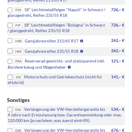
18" Leichtmetallfelgen "Napoli" in Schwarz /
726,– €
PJN
glanzgedreht, Reifen 235/55 R18
18" Leichtmetallfelgen "Bologna" in Schwarz
726,– €
PJP
/ glanzgedreht, Reifen 235/55 R18
(Nicht
262,– €
Ganzjahresreifen 215/65 R17
H9B
in
(Nur
262,– €
Ganzjahresreifen 235/55 R18
Verbindung
H8X
in
mit:
Reserverad gewichts- und platzsparend inkl.
121,– €
PRA
Verbindung
[PJN]
(Nicht
Bordwerkzeug und Wagenheber
mit
18"
für
[PJN]
Leichtmetallfelgen
Motorschutz und Getriebeschutz (nicht für
141,– €
1SK
eHybrid)
18"
"Napoli",
eHybrid)
Leichtmetallfelgen
[PJP]
"Napoli")
18"
Leichtmetallfelgen
Sonstiges
"Bologna",
[PJQ]
Verlängerung der VW-Herstellergarantie bis
534,– €
EA6
19"
4 Jahre nach Erstzulassung bzw. Garantieanmeldung oder max.
Leichtmetallfelgen
120.000 km (je nachdem, was zuerst eintrifft)
"Catania",
[PJS]
Verlängerung der VW-Herstellergarantie bis
676,– €
EA8