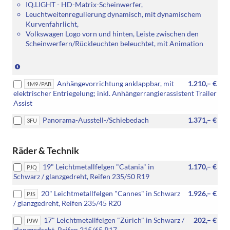
IQ.LIGHT - HD-Matrix-Scheinwerfer,
Leuchtweitenregulierung dynamisch, mit dynamischem
Kurvenfahrlicht,
Volkswagen Logo vorn und hinten, Leiste zwischen den
Scheinwerfern/Rückleuchten beleuchtet, mit Animation
(Nur
in
Anhängevorrichtung anklappbar, mit
1.210,– €
Verbindung
1M9 /PAB
elektrischer Entriegelung; inkl. Anhängerrangierassistent Trailer
mit:
Assist
[RBJ]
Infotainment-
Panorama-Ausstell-/Schiebedach
1.371,– €
3FU
Paket
"Discover")
Räder & Technik
19" Leichtmetallfelgen "Catania" in
1.170,– €
PJQ
Schwarz / glanzgedreht, Reifen 235/50 R19
20" Leichtmetallfelgen "Cannes" in Schwarz
1.926,– €
PJS
/ glanzgedreht, Reifen 235/45 R20
17" Leichtmetallfelgen "Zürich" in Schwarz /
202,– €
PJW
glanzgedreht, Reifen 215/65 R17