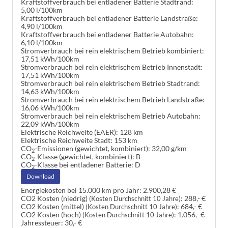
Kraftstoffverbrauch bei entladener Batterie Stadtrand:
5,00 l/100km
Kraftstoffverbrauch bei entladener Batterie Landstraße:
4,90 l/100km
Kraftstoffverbrauch bei entladener Batterie Autobahn:
6,10 l/100km
Stromverbrauch bei rein elektrischem Betrieb kombiniert:
17,51 kWh/100km
Stromverbrauch bei rein elektrischem Betrieb Innenstadt:
17,51 kWh/100km
Stromverbrauch bei rein elektrischem Betrieb Stadtrand:
14,63 kWh/100km
Stromverbrauch bei rein elektrischem Betrieb Landstraße:
16,06 kWh/100km
Stromverbrauch bei rein elektrischem Betrieb Autobahn:
22,09 kWh/100km
Elektrische Reichweite (EAER):
128 km
Elektrische Reichweite Stadt:
153 km
CO
-Emissionen (gewichtet, kombiniert):
32,00 g/km
2
CO
-Klasse (gewichtet, kombiniert):
B
2
CO
-Klasse bei entladener Batterie:
D
2
Download
Energiekosten bei 15.000 km pro Jahr:
2.900,28 €
CO2 Kosten (niedrig)
:
288,- €
(Kosten Durchschnitt 10 Jahre)
CO2 Kosten (mittel)
:
684,- €
(Kosten Durchschnitt 10 Jahre)
CO2 Kosten (hoch)
:
1.056,- €
(Kosten Durchschnitt 10 Jahre)
Jahressteuer:
30,- €