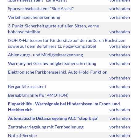
Spurwechselassistent "Side Assist"
vorhanden
Verkehrszeichenerkennung
vorhanden
3-Punkt-Sicherheitsgurte auf allen Sitzen, vorne
höhenverstellbar
vorhanden
ISOFIX-Halteösen für Kindersitze auf den äußeren Rücksitzen
sowie auf dem Beifahrersitz, i-Size-kompatibel
vorhanden
Ablenkungs- und Müdigkeitserkennung
vorhanden
Warnung bei Geschwindigkeitsüberschreitung
vorhanden
Elektronische Parkbremse inkl. Auto-Hold-Funktion
vorhanden
Berganfahrassistent
vorhanden
Bergabfahrhilfe (für 4MOTION)
vorhanden
Einparkhilfe - Warnsignale bei Hindernissen im Front- und
Heckbereich
vorhanden
Automatische Distanzregelung ACC "stop & go"
vorhanden
Zentralverriegelung mit Fernbedienung
vorhanden
Notruf-Service
vorhanden