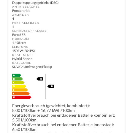
Doppelkupplungsgetriebe (DSG)
ANTRIEBSACHSE
Frontantrieb
ZYLINDER
4
PARTIKELFILTER
1
SCHADSTOFFKLASSE
Euro 6 EB
HUBRAUM
1.498 ccm
LEISTUNG
150 kW (204 PS)
KRAFTSTOFF
Hybrid Benzin
KATEGORIE
SUV/Geländewagen/Pickup
Energieverbrauch (gewichtet, kombiniert):
8,00 l/100km + 16,77 kWh/100km
Kraftstoffverbrauch bei entladener Batterie kombiniert:
5,50 l/100km
Kraftstoffverbrauch bei entladener Batterie Innenstadt:
6,50 l/100km