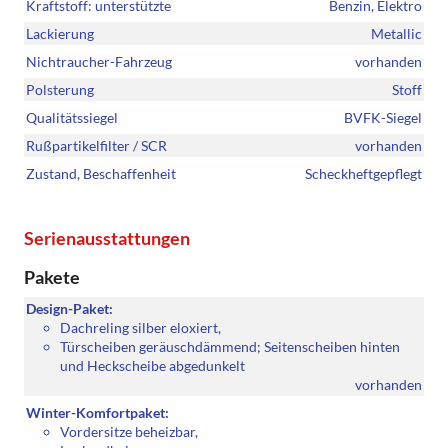
Kraftstoff: unterstützte
Benzin, Elektro
Lackierung
Metallic
Nichtraucher-Fahrzeug
vorhanden
Polsterung
Stoff
Qualitätssiegel
BVFK-Siegel
Rußpartikelfilter / SCR
vorhanden
Zustand, Beschaffenheit
Scheckheftgepflegt
Serienausstattungen
Pakete
Design-Paket:
Dachreling silber eloxiert,
Türscheiben geräuschdämmend; Seitenscheiben hinten
und Heckscheibe abgedunkelt
vorhanden
Winter-Komfortpaket:
Vordersitze beheizbar,