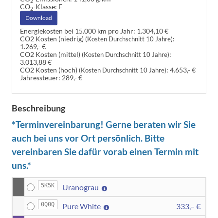
2
CO
-Klasse:
E
2
Download
Energiekosten bei 15.000 km pro Jahr:
1.304,10 €
CO2 Kosten (niedrig)
:
(Kosten Durchschnitt 10 Jahre)
1.269,- €
CO2 Kosten (mittel)
:
(Kosten Durchschnitt 10 Jahre)
3.013,88 €
CO2 Kosten (hoch)
:
4.653,- €
(Kosten Durchschnitt 10 Jahre)
Jahressteuer:
289,- €
Beschreibung
*Terminvereinbarung! Gerne beraten wir Sie
auch bei uns vor Ort persönlich. Bitte
vereinbaren Sie dafür vorab einen Termin mit
uns.*
5K5K
Uranograu
0Q0Q
Pure White
333,– €