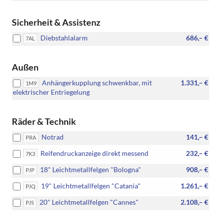
Sicherheit & Assistenz
Diebstahlalarm
686,– €
7AL
Außen
Anhängerkupplung schwenkbar, mit
1.331,– €
1M9
elektrischer Entriegelung
Räder & Technik
Notrad
141,– €
PRA
Reifendruckanzeige direkt messend
232,– €
7K3
18" Leichtmetallfelgen "Bologna"
908,– €
PJP
19" Leichtmetallfelgen "Catania"
1.261,– €
PJQ
20" Leichtmetallfelgen "Cannes"
2.108,– €
PJS