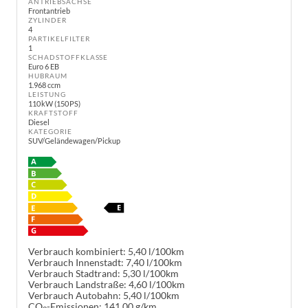
ANTRIEBSACHSE
Frontantrieb
ZYLINDER
4
PARTIKELFILTER
1
SCHADSTOFFKLASSE
Euro 6 EB
HUBRAUM
1.968 ccm
LEISTUNG
110 kW (150 PS)
KRAFTSTOFF
Diesel
KATEGORIE
SUV/Geländewagen/Pickup
Verbrauch kombiniert:
5,40 l/100km
Verbrauch Innenstadt:
7,40 l/100km
Verbrauch Stadtrand:
5,30 l/100km
Verbrauch Landstraße:
4,60 l/100km
Verbrauch Autobahn:
5,40 l/100km
CO
-Emissionen:
141,00 g/km