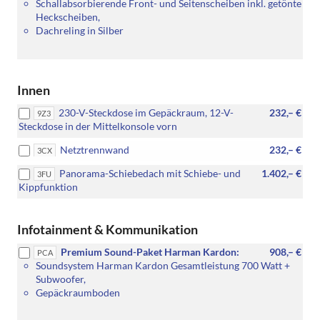
Schallabsorbierende Front- und Seitenscheiben inkl. getönte
Heckscheiben,
Dachreling in Silber
Innen
230-V-Steckdose im Gepäckraum, 12-V-
232,– €
9Z3
Steckdose in der Mittelkonsole vorn
Netztrennwand
232,– €
3CX
Panorama-Schiebedach mit Schiebe- und
1.402,– €
3FU
Kippfunktion
Infotainment & Kommunikation
Premium Sound-Paket Harman Kardon:
908,– €
PCA
Soundsystem Harman Kardon Gesamtleistung 700 Watt +
Subwoofer,
Gepäckraumboden