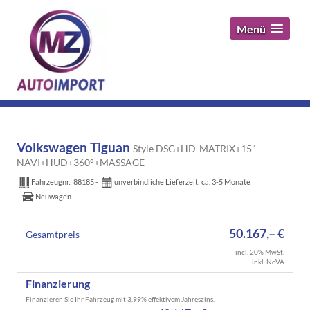
Menü
Volkswagen Tiguan
Style DSG+HD-MATRIX+15"
NAVI+HUD+360°+MASSAGE
Fahrzeugnr.:
88185
unverbindliche Lieferzeit: ca. 3-5 Monate
Neuwagen
50.167,– €
Gesamtpreis
incl. 20% MwSt.
inkl. NoVA
Finanzierung
Finanzieren Sie Ihr Fahrzeug mit 3,99% effektivem Jahreszins.