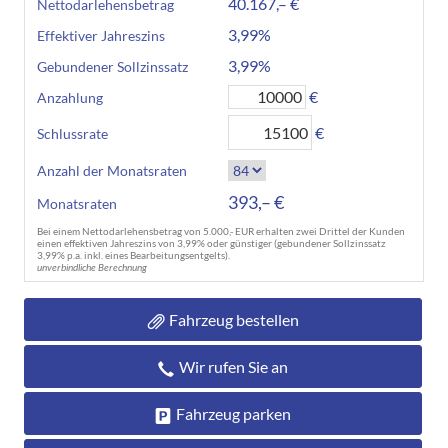
40.167,– €
Nettodarlehensbetrag
3,99%
Effektiver Jahreszins
3,99%
Gebundener Sollzinssatz
€
Anzahlung
€
Schlussrate
Anzahl der Monatsraten
393,– €
Monatsraten
Bei einem Nettodarlehensbetrag von 5.000,- EUR erhalten zwei Drittel der Kunden
einen effektiven Jahreszins von 3,99% oder günstiger (gebundener Sollzinssatz
3,99% p.a. inkl. eines Bearbeitungsentgelts).
unverbindliche Berechnung
Fahrzeug bestellen
Wir rufen Sie an
Fahrzeug parken