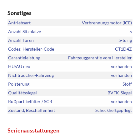
Sonstiges
Antriebsart
Verbrennungsmotor (ICE)
Anzahl Sitzplätze
5
Anzahl Türen
5-türig
Codes: Hersteller-Code
CT1D4Z
Garantieleistung
Fahrzeuggarantie vom Hersteller
HU/AU neu
vorhanden
Nichtraucher-Fahrzeug
vorhanden
Polsterung
Stoff
Qualitätssiegel
BVFK-Siegel
Rußpartikelfilter / SCR
vorhanden
Zustand, Beschaffenheit
Scheckheftgepflegt
Serienausstattungen