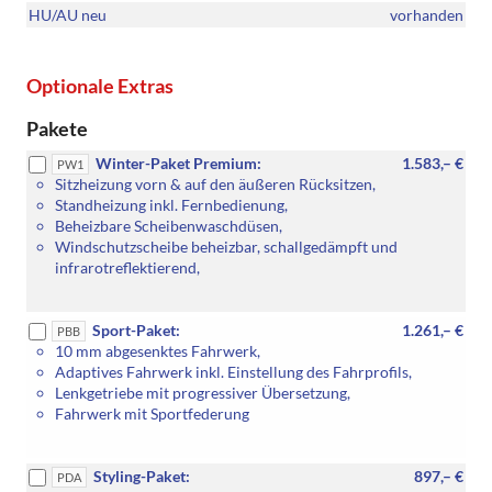
HU/AU neu
vorhanden
Optionale Extras
Pakete
Winter-Paket Premium:
1.583,– €
PW1
Sitzheizung vorn & auf den äußeren Rücksitzen,
Standheizung inkl. Fernbedienung,
Beheizbare Scheibenwaschdüsen,
Windschutzscheibe beheizbar, schallgedämpft und
infrarotreflektierend,
Sport-Paket:
1.261,– €
PBB
10 mm abgesenktes Fahrwerk,
Adaptives Fahrwerk inkl. Einstellung des Fahrprofils,
Lenkgetriebe mit progressiver Übersetzung,
Fahrwerk mit Sportfederung
Styling-Paket:
897,– €
PDA