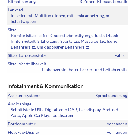
Klimatisierung
3-Zonen-Klimaautomatik
Lenkrad
in Leder, mit Multifunktionen, mit Lenkradheizung, mit
Schaltwippen
Sitze
Komfortsitze, Isofix (Kindersitzbefestigung), Rücksitzbank
hinten geteilt, Sitzheizung, Sportsitze, Massagesitze, Isofix
Beifahrersitz, Umklappbarer Beifahrersitz
Sitze: Lordosenstütze
Fahrer
Sitze: Verstellbarkeit
Höhenverstellbarer Fahrer- und Beifahrersitz
Infotainment & Kommunikation
Assistenzsysteme
Sprachsteuerung
Audioanlage
Schnittstelle USB, Digitalradio DAB, Farbdisplay, Android
Auto, Apple CarPlay, Touchscreen
Bordcomputer
vorhanden
Head-up-Display
vorhanden