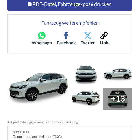
PDF-Datei, Fahrzeugexposé drucken
Fahrzeug weiterempfehlen
Whatsapp
Facebook
Twitter
Link
+13
Beispielbilder, ggf. teilweise mit Sonderausstattung
GETRIEBE
Doppelkupplungsgetriebe (DSG)