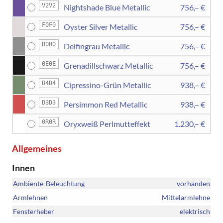
V2V2
Nightshade Blue Metallic
756,– €
F0F0
Oyster Silver Metallic
756,– €
B0B0
Delfingrau Metallic
756,– €
0E0E
Grenadillschwarz Metallic
756,– €
D4D4
Cipressino-Grün Metallic
938,– €
D3D3
Persimmon Red Metallic
938,– €
0R0R
Oryxweiß Perlmutteffekt
1.230,– €
Allgemeines
Innen
Ambiente-Beleuchtung
vorhanden
Armlehnen
Mittelarmlehne
Fensterheber
elektrisch