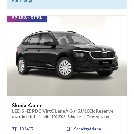
Fahrzeuge:
ab 188,– € mtl.
Skoda Kamiq
LED SHZ PDC VirtC LaneA Gar5J/100k Reserve
unverbindliche Lieferzeit:
11.09.2026
Fahrzeug mit Tageszulassung
103407
Schaltgetriebe