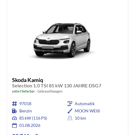
Skoda Kamiq
Selection 1.0 TSI 85 kW 130 JAHRE DSG7
sofort lieferbar
Gebrauchtwagen
97018
Automatik
Benzin
MOON WEIß
85 kW (116 PS)
10 km
01.08.2026