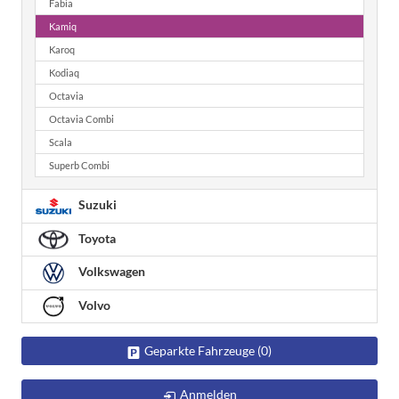
Fabia
Kamiq
Karoq
Kodiaq
Octavia
Octavia Combi
Scala
Superb Combi
Suzuki
Toyota
Volkswagen
Volvo
Geparkte Fahrzeuge (
0
)
Anmelden