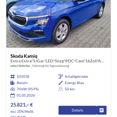
Skoda Kamiq
Extra Extra*5JGar*LED*Shzg*PDC*Cam*16Zoll*ACA*
sofort lieferbar
Fahrzeug mit Tageszulassung
101018
Schaltgetriebe
Benzin
Energy Blau
70 kW (95 PS)
50 km
01.05.2026
25.821,– €
Details
Fahrzeug
incl. 20% MwSt.
inkl. NoVA