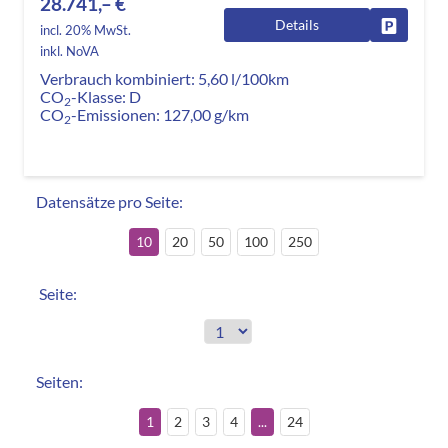
28.741,– €
Details
Fahrzeug
incl. 20% MwSt.
inkl. NoVA
Verbrauch kombiniert:
5,60 l/100km
CO
-Klasse:
D
2
CO
-Emissionen:
127,00 g/km
2
Datensätze pro Seite:
10
20
50
100
250
Seite:
Seiten:
1
2
3
4
...
24