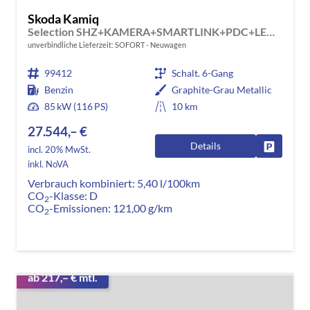
Skoda Kamiq
Selection SHZ+KAMERA+SMARTLINK+PDC+LED+16" ALU
unverbindliche Lieferzeit: SOFORT
Neuwagen
99412
Schalt. 6-Gang
Benzin
Graphite-Grau Metallic
85 kW (116 PS)
10 km
27.544,– €
Details
Fahrzeug
incl. 20% MwSt.
inkl. NoVA
Verbrauch kombiniert:
5,40 l/100km
CO
-Klasse:
D
2
CO
-Emissionen:
121,00 g/km
2
ab 217,– € mtl.