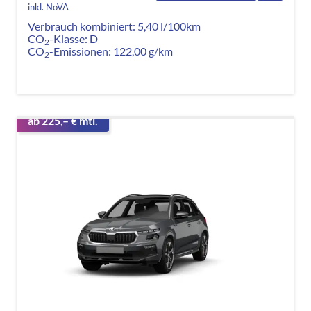
inkl. NoVA
Verbrauch kombiniert:
5,40 l/100km
CO
-Klasse:
D
2
CO
-Emissionen:
122,00 g/km
2
ab 225,– € mtl.