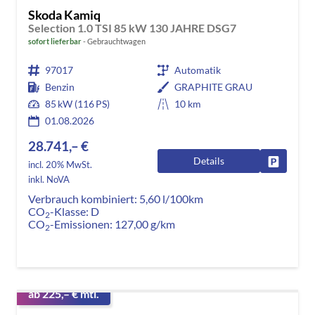
Skoda Kamiq
Selection 1.0 TSI 85 kW 130 JAHRE DSG7
sofort lieferbar
Gebrauchtwagen
97017
Automatik
Benzin
GRAPHITE GRAU
85 kW (116 PS)
10 km
01.08.2026
28.741,– €
Details
Fahrzeug
incl. 20% MwSt.
inkl. NoVA
Verbrauch kombiniert:
5,60 l/100km
CO
-Klasse:
D
2
CO
-Emissionen:
127,00 g/km
2
ab 225,– € mtl.