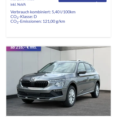
inkl. NoVA
Verbrauch kombiniert:
5,40 l/100km
CO
-Klasse:
D
2
CO
-Emissionen:
121,00 g/km
2
ab 216,– € mtl.