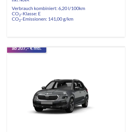
Verbrauch kombiniert:
6,20 l/100km
CO
-Klasse:
E
2
CO
-Emissionen:
141,00 g/km
2
ab 207,– € mtl.