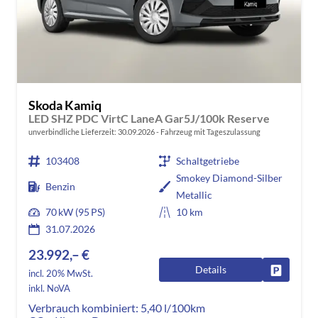
Skoda Kamiq
LED SHZ PDC VirtC LaneA Gar5J/100k Reserve
unverbindliche Lieferzeit:
30.09.2026
Fahrzeug mit Tageszulassung
103408
Schaltgetriebe
Smokey Diamond-Silber
Benzin
Metallic
70 kW (95 PS)
10 km
31.07.2026
23.992,– €
Details
Fahrzeug
incl. 20% MwSt.
inkl. NoVA
Verbrauch kombiniert:
5,40 l/100km