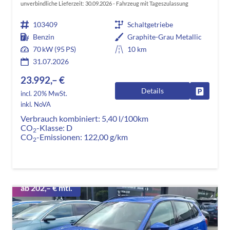
unverbindliche Lieferzeit:
30.09.2026
Fahrzeug mit Tageszulassung
103409
Schaltgetriebe
Benzin
Graphite-Grau Metallic
70 kW (95 PS)
10 km
31.07.2026
23.992,– €
Details
Fahrzeug
incl. 20% MwSt.
inkl. NoVA
Verbrauch kombiniert:
5,40 l/100km
CO
-Klasse:
D
2
CO
-Emissionen:
122,00 g/km
2
ab 202,– € mtl.