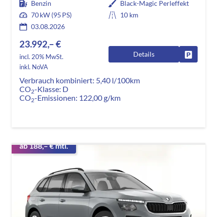
Benzin
Black-Magic Perleffekt
70 kW (95 PS)
10 km
03.08.2026
23.992,– €
Details
Fahrzeug
incl. 20% MwSt.
inkl. NoVA
Verbrauch kombiniert:
5,40 l/100km
CO
-Klasse:
D
2
CO
-Emissionen:
122,00 g/km
2
ab 188,– € mtl.