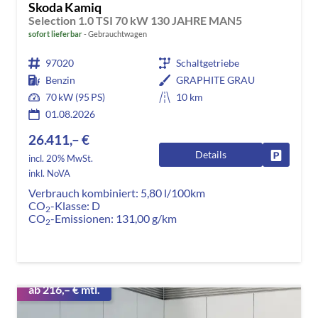
Skoda Kamiq
Selection 1.0 TSI 70 kW 130 JAHRE MAN5
sofort lieferbar
Gebrauchtwagen
97020
Schaltgetriebe
Benzin
GRAPHITE GRAU
70 kW (95 PS)
10 km
01.08.2026
26.411,– €
Details
Fahrzeug
incl. 20% MwSt.
inkl. NoVA
Verbrauch kombiniert:
5,80 l/100km
CO
-Klasse:
D
2
CO
-Emissionen:
131,00 g/km
2
ab 216,– € mtl.