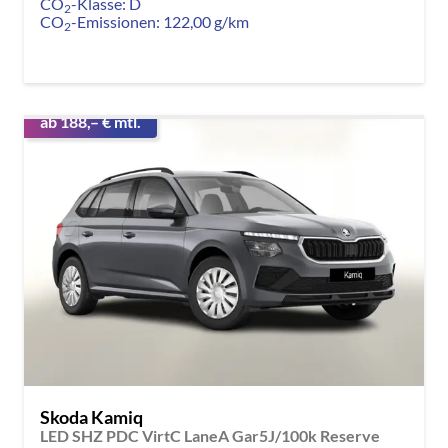
CO
-Klasse:
D
2
CO
-Emissionen:
122,00 g/km
2
ab 188,– € mtl.
Skoda Kamiq
LED SHZ PDC VirtC LaneA Gar5J/100k Reserve