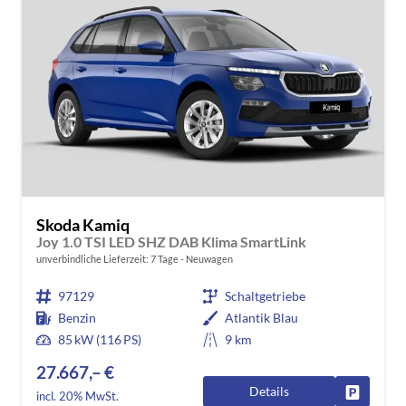
Skoda Kamiq
Joy 1.0 TSI LED SHZ DAB Klima SmartLink
unverbindliche Lieferzeit:
7 Tage
Neuwagen
97129
Schaltgetriebe
Benzin
Atlantik Blau
85 kW (116 PS)
9 km
27.667,– €
Details
Fahrzeug
incl. 20% MwSt.