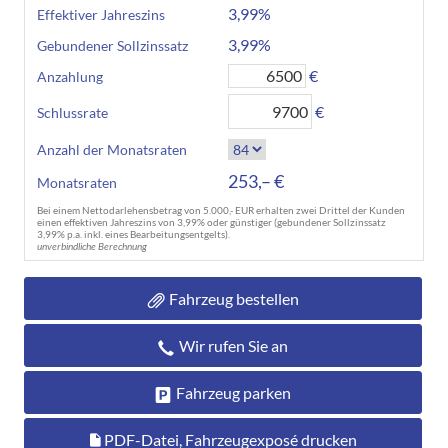
3,99%
Effektiver Jahreszins
3,99%
Gebundener Sollzinssatz
€
Anzahlung
€
Schlussrate
Anzahl der Monatsraten
253,– €
Monatsraten
Bei einem Nettodarlehensbetrag von 5.000,- EUR erhalten zwei Drittel der Kunden
einen effektiven Jahreszins von 3,99% oder günstiger (gebundener Sollzinssatz
3,99% p.a. inkl. eines Bearbeitungsentgelts).
unverbindliche Berechnung
Fahrzeug bestellen
Wir rufen Sie an
Fahrzeug parken
PDF-Datei, Fahrzeugexposé drucken