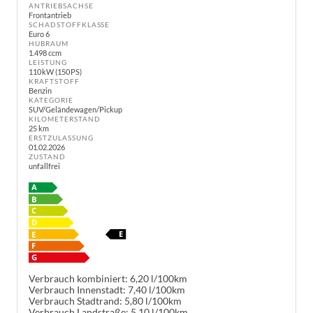
ANTRIEBSACHSE
Frontantrieb
SCHADSTOFFKLASSE
Euro 6
HUBRAUM
1.498 ccm
LEISTUNG
110 kW (150 PS)
KRAFTSTOFF
Benzin
KATEGORIE
SUV/Geländewagen/Pickup
KILOMETERSTAND
25 km
ERSTZULASSUNG
01.02.2026
ZUSTAND
unfallfrei
Verbrauch kombiniert:
6,20 l/100km
Verbrauch Innenstadt:
7,40 l/100km
Verbrauch Stadtrand:
5,80 l/100km
Verbrauch Landstraße:
5,10 l/100km