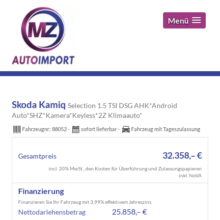
Menü
Skoda Kamiq
Selection 1.5 TSI DSG AHK*Android
Auto*SHZ*Kamera*Keyless*2Z Klimaauto*
Fahrzeugnr.:
88052
sofort lieferbar
Fahrzeug mit Tageszulassung
32.358,– €
Gesamtpreis
incl. 20% MwSt., den Kosten für Überführung und Zulassungspapieren
inkl. NoVA
Finanzierung
Finanzieren Sie Ihr Fahrzeug mit 3,99% effektivem Jahreszins.
25.858,– €
Nettodarlehensbetrag