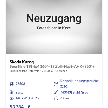
Skoda Karoq
Sportline TSI 4x4 360°+19 Zoll+Navi+AHK+360°+ACC+Frontscheibe beheizbar+Travel Assist
unverbindliche Lieferzeit:
15.11.2026
Neuwagen
Doppelkupplungsgetriebe
96508
(DSG)
Benzin
[M3M3] Stahl Grau
140 kW (190 PS)
20 km
53.784,– €