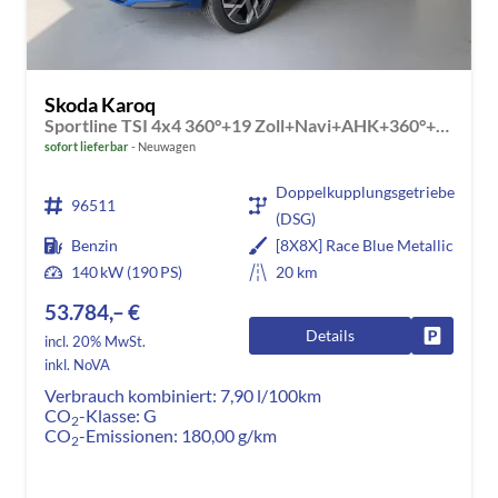
Skoda Karoq
Sportline TSI 4x4 360°+19 Zoll+Navi+AHK+360°+ACC+Frontscheibe beheizbar+Travel Assist
sofort lieferbar
Neuwagen
Doppelkupplungsgetriebe
96511
(DSG)
Benzin
[8X8X] Race Blue Metallic
140 kW (190 PS)
20 km
53.784,– €
Details
Fahrzeug
incl. 20% MwSt.
inkl. NoVA
Verbrauch kombiniert:
7,90 l/100km
CO
-Klasse:
G
2
CO
-Emissionen:
180,00 g/km
2