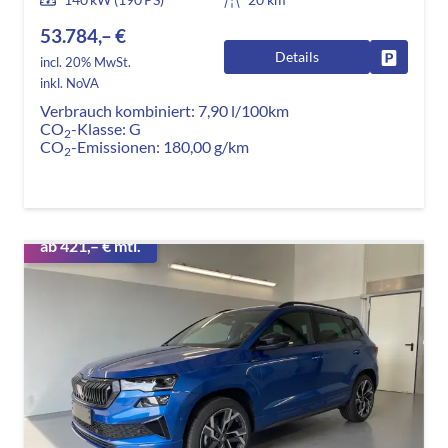
53.784,– €
Details
Fahrzeug
incl. 20% MwSt.
inkl. NoVA
Verbrauch kombiniert:
7,90 l/100km
CO
-Klasse:
G
2
CO
-Emissionen:
180,00 g/km
2
ab 421,– € mtl.