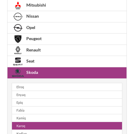
Mitsubishi
Nissan
Opel
Peugeot
Renault
Seat
Skoda
Elroq
Enyaq
Epiq
Fabia
Kamiq
Karoq
Kodiaq