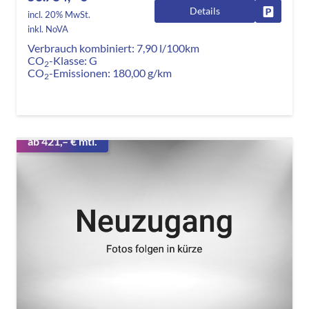
Details
Fahrzeug
incl. 20% MwSt.
inkl. NoVA
Verbrauch kombiniert:
7,90 l/100km
CO
-Klasse:
G
2
CO
-Emissionen:
180,00 g/km
2
ab 421,– € mtl.