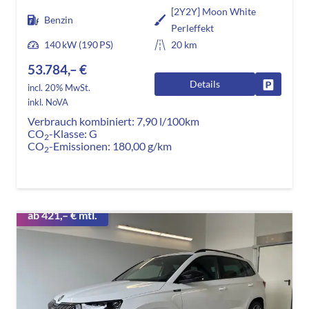
[2Y2Y] Moon White
Benzin
Perleffekt
140 kW (190 PS)
20 km
53.784,– €
Details
Fahrzeug
incl. 20% MwSt.
inkl. NoVA
Verbrauch kombiniert:
7,90 l/100km
CO
-Klasse:
G
2
CO
-Emissionen:
180,00 g/km
2
ab 421,– € mtl.