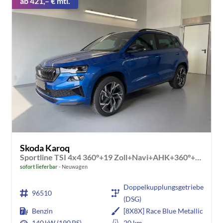
ab 421,– € mtl.
Skoda Karoq
Sportline TSI 4x4 360°+19 Zoll+Navi+AHK+360°+ACC+Frontscheibe beheizbar+Travel Assist
sofort lieferbar
Neuwagen
Doppelkupplungsgetriebe
96510
(DSG)
Benzin
[8X8X] Race Blue Metallic
140 kW (190 PS)
20 km