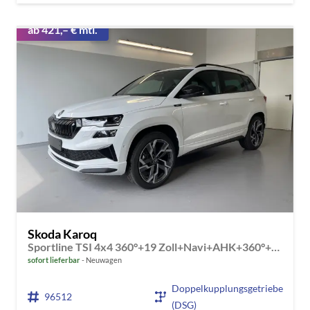
ab 421,– € mtl.
Skoda Karoq
Sportline TSI 4x4 360°+19 Zoll+Navi+AHK+360°+ACC+Frontscheibe beheizbar+Travel Assist
sofort lieferbar
Neuwagen
Doppelkupplungsgetriebe
96512
(DSG)