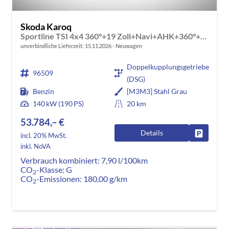
Skoda Karoq
Sportline TSI 4x4 360°+19 Zoll+Navi+AHK+360°+ACC+Frontscheibe beheizbar+Travel Assist
unverbindliche Lieferzeit:
15.11.2026
Neuwagen
Doppelkupplungsgetriebe
96509
(DSG)
Benzin
[M3M3] Stahl Grau
140 kW (190 PS)
20 km
53.784,– €
Details
Fahrzeug
incl. 20% MwSt.
inkl. NoVA
Verbrauch kombiniert:
7,90 l/100km
CO
-Klasse:
G
2
CO
-Emissionen:
180,00 g/km
2