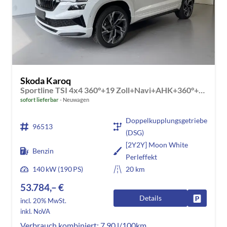
Skoda Karoq
Sportline TSI 4x4 360°+19 Zoll+Navi+AHK+360°+ACC+Frontscheibe beheizbar+Travel Assist
sofort lieferbar
Neuwagen
Doppelkupplungsgetriebe
96513
(DSG)
[2Y2Y] Moon White
Benzin
Perleffekt
140 kW (190 PS)
20 km
53.784,– €
Details
Fahrzeug
incl. 20% MwSt.
inkl. NoVA
Verbrauch kombiniert:
7,90 l/100km