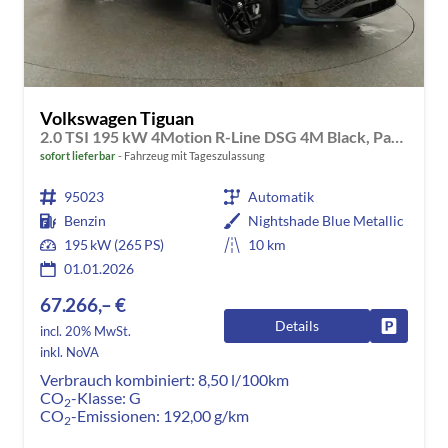
Volkswagen Tiguan
2.0 TSI 195 kW 4Motion R-Line DSG 4M Black, Pano, AHK, IQ.Light, 20-Zoll, Navi, Side, AreaView, sofort
sofort lieferbar
Fahrzeug mit Tageszulassung
95023
Automatik
Benzin
Nightshade Blue Metallic
195 kW (265 PS)
10 km
01.01.2026
67.266,– €
Details
Fahrzeug
incl. 20% MwSt.
inkl. NoVA
Verbrauch kombiniert:
8,50 l/100km
CO
-Klasse:
G
2
CO
-Emissionen:
192,00 g/km
2