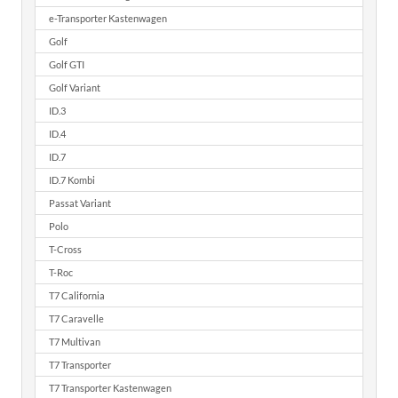
e-Transporter Kastenwagen
Golf
Golf GTI
Golf Variant
ID.3
ID.4
ID.7
ID.7 Kombi
Passat Variant
Polo
T-Cross
T-Roc
T7 California
T7 Caravelle
T7 Multivan
T7 Transporter
T7 Transporter Kastenwagen