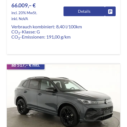
66.009,– €
Details
Fahrzeug
incl. 20% MwSt.
inkl. NoVA
Verbrauch kombiniert:
8,40 l/100km
CO
-Klasse:
G
2
CO
-Emissionen:
191,00 g/km
2
ab 517,– € mtl.