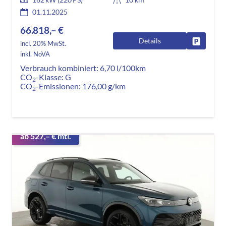
01.11.2025
66.818,– €
Details
Fahrzeug
incl. 20% MwSt.
inkl. NoVA
Verbrauch kombiniert:
6,70 l/100km
CO
-Klasse:
G
2
CO
-Emissionen:
176,00 g/km
2
ab 527,– € mtl.