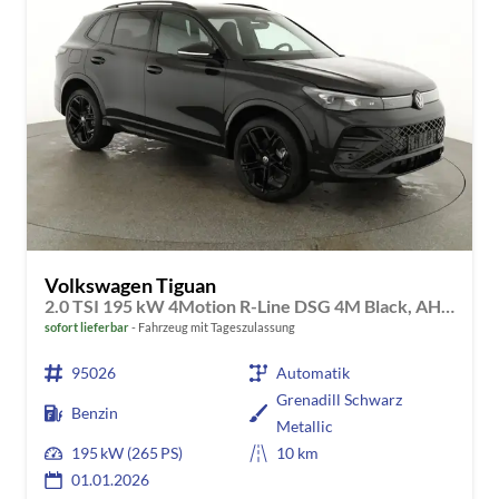
Volkswagen Tiguan
2.0 TSI 195 kW 4Motion R-Line DSG 4M Black, AHK, IQ.Light, 20-Zoll, Navi, Side, AreaView, sofort
sofort lieferbar
Fahrzeug mit Tageszulassung
95026
Automatik
Grenadill Schwarz
Benzin
Metallic
195 kW (265 PS)
10 km
01.01.2026