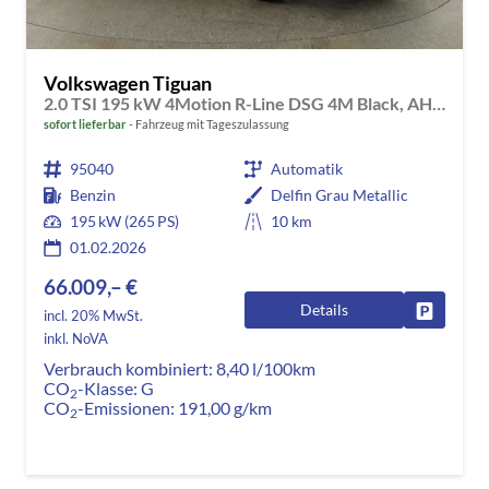
Volkswagen Tiguan
2.0 TSI 195 kW 4Motion R-Line DSG 4M Black, AHK, IQ.Light, 20-Zoll, Navi, Side, AreaView, sofort
sofort lieferbar
Fahrzeug mit Tageszulassung
95040
Automatik
Benzin
Delfin Grau Metallic
195 kW (265 PS)
10 km
01.02.2026
66.009,– €
Details
Fahrzeug
incl. 20% MwSt.
inkl. NoVA
Verbrauch kombiniert:
8,40 l/100km
CO
-Klasse:
G
2
CO
-Emissionen:
191,00 g/km
2