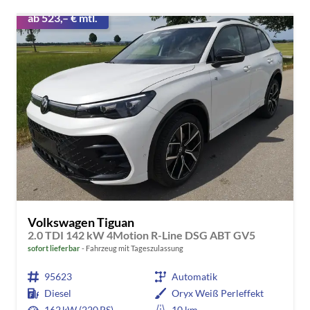
ab 523,– € mtl.
Volkswagen Tiguan
2.0 TDI 142 kW 4Motion R-Line DSG ABT GV5
sofort lieferbar
Fahrzeug mit Tageszulassung
95623
Automatik
Diesel
Oryx Weiß Perleffekt
162 kW (220 PS)
10 km